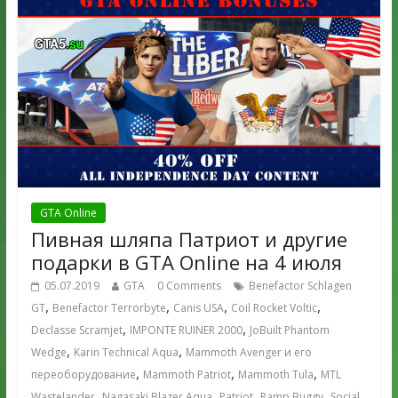
GTA Online
Пивная шляпа Патриот и другие
подарки в GTA Online на 4 июля
05.07.2019
GTA
0 Comments
Benefactor Schlagen
,
,
,
,
GT
Benefactor Terrorbyte
Canis USA
Coil Rocket Voltic
,
,
Declasse Scramjet
IMPONTE RUINER 2000
JoBuilt Phantom
,
,
Wedge
Karin Technical Aqua
Mammoth Avenger и его
,
,
,
переоборудование
Mammoth Patriot
Mammoth Tula
MTL
,
,
,
,
Wastelander
Nagasaki Blazer Aqua
Patriot
Ramp Buggy
Social