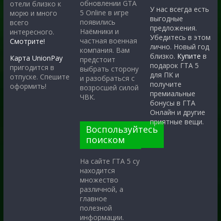
обновлении GTA
отели близко к
У нас всегда есть
5 Online в игре
морю и много
выгодные
появились
всего
предложения.
Наёмники и
интересного.
Убедитесь в этом
частная военная
Смотрите!
лично. Новый год
компания. Вам
близко.
Купите
в
Карта UnionPay
предстоит
подарок ГТА 5
пригодится в
выбрать сторону
для ПК и
отпуске. Спешите
и разобраться с
получите
оформить!
возросшей силой
премиальные
ЧВК.
бонусы в ГТА
Онлайн и другие
приятные вещи.
Воспользуйтесь
поиском
На сайте ГТА 5 су
находится
множество
различной, а
главное
полезной
информации.