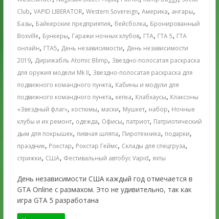
,
,
,
,
,
Club
VAPID LIBERATOR
Western Sovereign
Америка
ангары
,
,
,
Базы
Байкерские предприятия
бейсболка
Бронированный
,
,
,
,
,
Boxville
Бункеры
Гаражи ночных клубов
ГТА
ГТА 5
ГТА
,
,
,
онлайн
ГТА5
День независимости
День независимости
,
,
2019
Дирижабль Atomic Blimp
Звездно-полосатая раскраска
,
для оружия модели Mk II
Звездно-полосатая раскраска для
,
подвижного командного пункта
Кабины и модули для
,
,
,
подвижного командного пункта
кепка
Клабхаусы
Клаксоны
,
,
,
,
,
«Звездный флаг»
костюмы
маски
Мушкет
набор
Ночные
,
,
,
,
клубы и их ремонт
одежда
Офисы
патриот
Патриотический
,
,
,
,
дым для покрышек
пивная шляпа
Пиротехника
подарки
,
,
,
,
праздник
Рокстар
Рокстар Геймс
Склады для спецгруза
,
,
,
стрижки
США
Фестивальный автобус Vapid
яхты
День независимости США каждый год отмечается в
GTA Online с размахом. Это не удивительно, так как
игра GTA 5 разработана