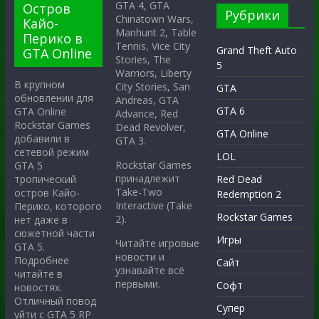
GTA 4, GTA
Остров
Рубрики
Chinatown Wars,
Кайо-
Manhunt 2, Table
Перико в
Tennis, Vice City
Grand Theft Auto
GTA Online
Stories, The
5
Warriors, Liberty
В крупном
City Stories, San
GTA
обновлении для
Andreas, GTA
GTA 6
GTA Online
Advance, Red
Rockstar Games
Dead Revolver,
GTA Online
добавили в
GTA 3.
сетевой режим
LOL
Rockstar Games
GTA 5
принадлежит
тропический
Red Dead
Take-Two
остров Кайо-
Redemption 2
Interactive (Take
Перико, которого
Rockstar Games
2).
нет даже в
сюжетной части
Игры
Читайте игровые
GTA 5.
новости и
Подробнее
Сайт
узнавайте всё
читайте в
первыми.
Софт
новостях.
Отличный повод
Супер
уйти с GTA 5 RP