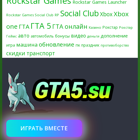
Rockstar Games
Rockstar Games Launcher
Social Club
Xbox
Xbox
Rockstar Games Social Club
RP
ГТА 5
one
ГТА онлайн
ГТА
Рокстар
Казино
Рокстар
авто
видео
дополнение
бонусы
автомобиль
Геймс
деньги
обновление
машина
игра
пк
праздник
противоборство
скидки
транспорт
ИГРАТЬ ВМЕСТЕ