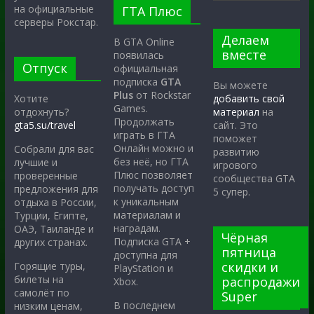
на официальные
ГТА Плюс
серверы Рокстар.
Делаем
В GTA Online
вместе
появилась
Отпуск
официальная
подписка
GTA
Вы можете
Plus
от Rockstar
Хотите
добавить свой
Games.
отдохнуть?
материал
на
Продолжать
gta5.su/travel
сайт. Это
играть в ГТА
поможет
Онлайн можно и
Собрали для вас
развитию
без неё, но ГТА
лучшие и
игрового
Плюс позволяет
проверенные
сообщества GTA
получать доступ
предложения для
5 супер.
к уникальным
отдыха в России,
материалам и
Турции, Египте,
наградам.
ОАЭ, Таиланде и
Чёрная
Подписка GTA +
других странах.
пятница
доступна для
скидки и
Горящие туры,
PlayStation и
билеты на
распродажи
Xbox.
самолёт по
Super
В последнем
низким ценам,