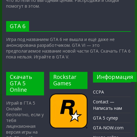
что хотели по выгодным ценам. Распродажи и скидки
помогут в этом.
GTA 6
Игра под названием GTA 6 не вышла и ещё даже не
анонсирована разработчиком. GTA VI — это
предполагаемое название новой части GTA. Скачать ГТА 6
пока нельзя. Играйте в GTA V.
Скачать
Rockstar
Информация
GTA 5
Games
Online
CCPA
Contact —
Играй в ГТА 5
Написать нам
Онлайн
бесплатно, если у
GTA 5 супер
тебя
лицензионная
GTA-NOW.com
версия игры на