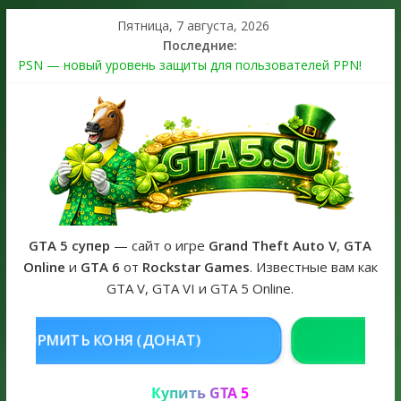
Пятница, 7 августа, 2026
Последние:
PSN — новый уровень защиты для пользователей PPN!
Теперь в каждой подписке
The Kortz Center Heist выйдет в GTA Online уже 14 июля
Регистрация в Rockstar Games Social Club ошибка #1.500.7:
как зарегистрировать аккаунт и войти без проблем в 2026
году
Получайте особые награды в GTA Online по программе
Fine Art Collector
GTA 6 официальная обложка игры и Предзаказ Grand Theft
Auto VI
GTA 5 супер
— сайт о игре
Grand Theft Auto V
,
GTA
Online
и
GTA 6
от
Rockstar Games
. Известные вам как
GTA V, GTA VI и GTA 5 Online.
Я (ДОНАТ)
КУПИТЬ GTA 5 ONLIN
Купить GTA 5