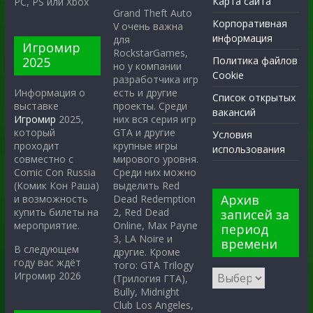
Карта сайта
PC, PS или Xbox
Grand Theft Auto
Корпоративная
V очень важна
информация
для
Игромир
RockstarGames,
2025
Политика файлов
но у компании
Cookie
разработчика игр
есть и другие
Информация о
Список открытых
проекты. Среди
выставке
вакансий
них вся серия игр
Игромир
2025,
GTA и другие
который
Условия
крупные игры
проходит
использования
мирового уровня.
совместно с
Среди них можно
Comic Con Russia
выделить Red
(Комик Кон Раша)
Архив
Dead Redemption
и возможность
2, Red Dead
купить билеты на
записей за
Online, Max Payne
мероприятие.
период
3, LA Noire и
времени
В следующем
другие. Кроме
году вас ждёт
того: GTA Trilogy
Игромир 2026
(Трилогия ГТА),
Bully, Midnight
Club Los Angeles,