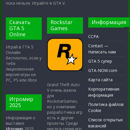
пока нельзя. Играйте в GTA V.
Скачать
Rockstar
Информация
GTA 5
Games
Online
CCPA
Contact —
Играй в ГТА 5
Написать нам
Онлайн
бесплатно, если у
GTA 5 супер
тебя
лицензионная
GTA-NOW.com
версия игры на
Карта сайта
PC, PS или Xbox
Grand Theft Auto
Корпоративная
V очень важна
информация
для
Игромир
RockstarGames,
2025
Политика файлов
но у компании
Cookie
разработчика игр
есть и другие
Информация о
Список открытых
проекты. Среди
выставке
вакансий
них вся серия игр
Игромир
2025,