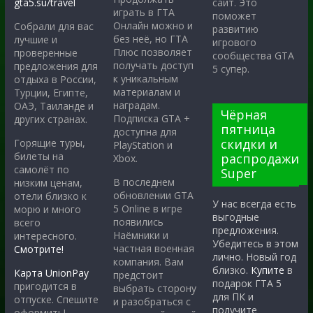
gta5.su/travel
сайт. Это
играть в ГТА
поможет
Онлайн можно и
Собрали для вас
развитию
без неё, но ГТА
лучшие и
игрового
Плюс позволяет
проверенные
сообщества GTA
получать доступ
предложения для
5 супер.
к уникальным
отдыха в России,
материалам и
Турции, Египте,
наградам.
ОАЭ, Таиланде и
Чёрная
Подписка GTA +
других странах.
пятница
доступна для
скидки и
Горящие туры,
PlayStation и
билеты на
распродажи
Xbox.
самолёт по
Super
В последнем
низким ценам,
обновлении GTA
отели близко к
У нас всегда есть
5 Online в игре
морю и много
выгодные
появились
всего
предложения.
Наёмники и
интересного.
Убедитесь в этом
частная военная
Смотрите!
лично. Новый год
компания. Вам
близко.
Купите
в
Карта UnionPay
предстоит
подарок ГТА 5
пригодится в
выбрать сторону
для ПК и
отпуске. Спешите
и разобраться с
получите
оформить!