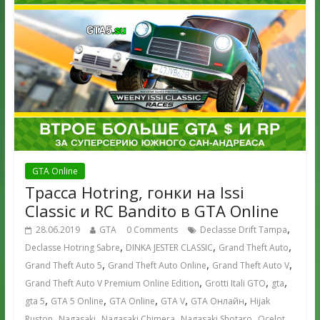
GTA Online
Трасса Hotring, гонки на Issi
Classic и RC Bandito в GTA Online
,
28.06.2019
GTA
0 Comments
Declasse Drift Tampa
,
,
,
Declasse Hotring Sabre
DINKA JESTER CLASSIC
Grand Theft Auto
,
,
,
Grand Theft Auto 5
Grand Theft Auto Online
Grand Theft Auto V
,
,
,
Grand Theft Auto V Premium Online Edition
Grotti Itali GTO
gta
,
,
,
,
,
gta 5
GTA 5 Online
GTA Online
GTA V
GTA Онлайн
Hijak
,
,
,
,
Ruston
Nagasaki
Nagasaki Chimera
Nagasaki Shotaro
Ocelot