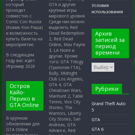
GTA и другие
который
Условия
крупные игры
проходит
использования
мирового уровня.
совместно с
Среди них можно
Comic Con Russia
выделить Red
(Комик Кон Раша)
Архив
Dead Redemption
и возможность
2, Red Dead
купить билеты на
записей за
Online, Max Payne
мероприятие.
период
3, LA Noire и
времени
В следующем
другие. Кроме
году вас ждёт
того: GTA Trilogy
Игромир 2026
(Трилогия ГТА),
Bully, Midnight
Club Los Angeles,
GTA 4, GTA
Остров
Рубрики
Chinatown Wars,
Кайо-
Manhunt 2, Table
Перико в
Tennis, Vice City
Grand Theft Auto
GTA Online
Stories, The
5
Warriors, Liberty
В крупном
City Stories, San
GTA
обновлении для
Andreas, GTA
GTA 6
GTA Online
Advance, Red