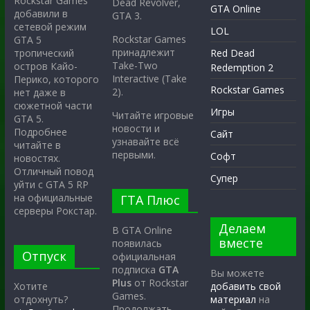
Rockstar Games
Dead Revolver,
GTA Online
добавили в
GTA 3.
сетевой режим
LOL
Rockstar Games
GTA 5
принадлежит
тропический
Red Dead
Take-Two
остров Кайо-
Redemption 2
Interactive (Take
Перико, которого
Rockstar Games
2).
нет даже в
сюжетной части
Игры
Читайте игровые
GTA 5.
новости и
Подробнее
Сайт
узнавайте всё
читайте в
первыми.
Софт
новостях.
Отличный повод
Супер
уйти с GTA 5 RP
на официальные
ГТА Плюс
серверы Рокстар.
Делаем
В GTA Online
вместе
появилась
Отпуск
официальная
подписка
GTA
Вы можете
Plus
от Rockstar
Хотите
добавить свой
Games.
отдохнуть?
материал
на
Продолжать