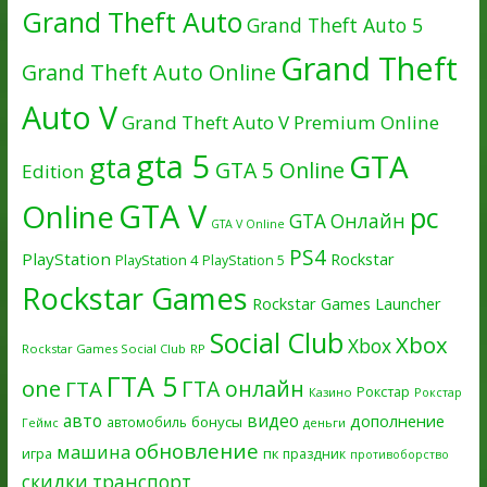
Grand Theft Auto
Grand Theft Auto 5
Grand Theft
Grand Theft Auto Online
Auto V
Grand Theft Auto V Premium Online
gta 5
GTA
gta
GTA 5 Online
Edition
GTA V
Online
pc
GTA Онлайн
GTA V Online
PS4
PlayStation
Rockstar
PlayStation 4
PlayStation 5
Rockstar Games
Rockstar Games Launcher
Social Club
Xbox
Xbox
Rockstar Games Social Club
RP
ГТА 5
one
ГТА онлайн
ГТА
Рокстар
Казино
Рокстар
авто
видео
дополнение
бонусы
автомобиль
Геймс
деньги
обновление
машина
игра
пк
праздник
противоборство
скидки
транспорт