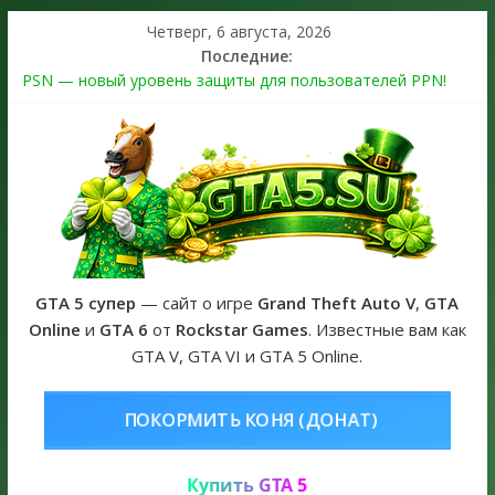
Четверг, 6 августа, 2026
Последние:
PSN — новый уровень защиты для пользователей PPN!
Теперь в каждой подписке
The Kortz Center Heist выйдет в GTA Online уже 14 июля
Регистрация в Rockstar Games Social Club ошибка #1.500.7:
как зарегистрировать аккаунт и войти без проблем в 2026
году
Получайте особые награды в GTA Online по программе
Fine Art Collector
GTA 6 официальная обложка игры и Предзаказ Grand Theft
Auto VI
GTA 5 супер
— сайт о игре
Grand Theft Auto V
,
GTA
Online
и
GTA 6
от
Rockstar Games
. Известные вам как
GTA V, GTA VI и GTA 5 Online.
НЯ (ДОНАТ)
КУПИТЬ GTA 5 ONL
Купить GTA 5