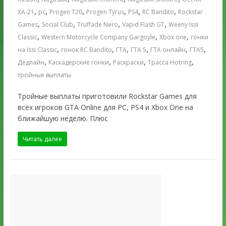
,
,
,
,
,
,
XA-21
pc
Progen T20
Progen Tyrus
PS4
RC Bandito
Rockstar
,
,
,
,
Games
Social Club
Truffade Nero
Vapid Flash GT
Weeny Issi
,
,
,
Classic
Western Motorcycle Company Gargoyle
Xbox one
гонки
,
,
,
,
,
,
на Issi Classic
гонок RC Bandito
ГТА
ГТА 5
ГТА онлайн
ГТА5
,
,
,
,
Дедлайн
Каскадерские гонки
Раскраски
Трасса Hotring
тройные выплаты
Тройные выплаты приготовили Rockstar Games для
всех игроков GTA Online для PC, PS4 и Xbox One на
ближайшую неделю. Плюс
Читать далее