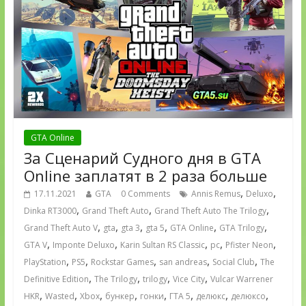
GTA Online
За Сценарий Судного дня в GTA
Online заплатят в 2 раза больше
,
,
17.11.2021
GTA
0 Comments
Annis Remus
Deluxo
,
,
,
Dinka RT3000
Grand Theft Auto
Grand Theft Auto The Trilogy
,
,
,
,
,
,
Grand Theft Auto V
gta
gta 3
gta 5
GTA Online
GTA Trilogy
,
,
,
,
,
GTA V
Imponte Deluxo
Karin Sultan RS Classic
pc
Pfister Neon
,
,
,
,
,
PlayStation
PS5
Rockstar Games
san andreas
Social Club
The
,
,
,
,
Definitive Edition
The Trilogy
trilogy
Vice City
Vulcar Warrener
,
,
,
,
,
,
,
,
HKR
Wasted
Xbox
бункер
гонки
ГТА 5
делюкс
делюксо