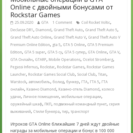
Online с двойными бонусами от
Rockstar Games
,
25.09.2020
GTA
1 Comment
Coil Rocket Voltic
,
,
,
,
Declasse DR1
Diamond
Grand Theft Auto
Grand Theft Auto 5
,
,
Grand Theft Auto Online
Grand Theft Auto V
Grand Theft Auto V
,
,
,
Premium Online Edition
gta 5
GTA 5 Online
GTA 5 Premium
,
,
,
,
,
,
Edition
GTA 5 super
GTA 5 су
GTA 5 супер
GTA Online
GTA V
,
,
,
,
GTA Онлайн
GTARP
Mobile Operations
Ocelot Stromberg
,
,
,
Pegassi Infernus
Rockstar
Rockstar Games
Rockstar Games
,
,
,
,
Launcher
Rockstar Games Social Club
Social Club
Titan
,
,
,
,
,
,
Warstock
автомобиль
болид
бункер
ГТА
ГТА 5
ГТА
,
,
,
онлайн
Казино Diamond
Казино-отель Diamond
колесо
,
,
,
удачи
Личное помещение
мобильные операции
,
,
,
оружейный шкаф
ПКП
подвижный командный пункт
серия
,
,
,
выживаний
Стили бункера
тир
транспорт
Игроков GTA Online ближайшие 7 дней ждут двойные
награды за мобильные операции и бонус в 100 000