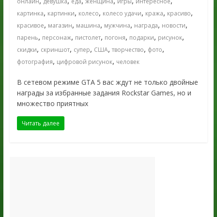
,
,
,
,
,
,
онлайн
девушка
еда
женщина
игры
интересное
,
,
,
,
,
,
картинка
картинки
колесо
колесо удачи
кража
красиво
,
,
,
,
,
,
красивое
магазин
машина
мужчина
награда
новости
,
,
,
,
,
,
парень
персонаж
пистолет
погоня
подарки
рисунок
,
,
,
,
,
,
скидки
скриншот
супер
США
творчество
фото
,
,
фотография
цифровой рисунок
человек
В сетевом режиме GTA 5 вас ждут не только двойные
награды за избранные задания Rockstar Games, но и
множество приятных
Читать далее