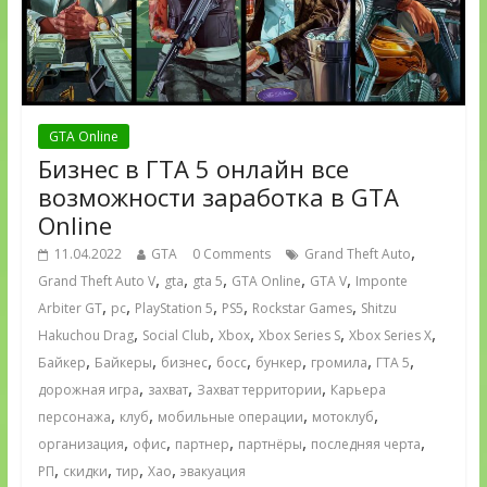
GTA Online
Бизнес в ГТА 5 онлайн все
возможности заработка в GTA
Online
,
11.04.2022
GTA
0 Comments
Grand Theft Auto
,
,
,
,
,
Grand Theft Auto V
gta
gta 5
GTA Online
GTA V
Imponte
,
,
,
,
,
Arbiter GT
pc
PlayStation 5
PS5
Rockstar Games
Shitzu
,
,
,
,
,
Hakuchou Drag
Social Club
Xbox
Xbox Series S
Xbox Series X
,
,
,
,
,
,
,
Байкер
Байкеры
бизнес
босс
бункер
громила
ГТА 5
,
,
,
дорожная игра
захват
Захват территории
Карьера
,
,
,
,
персонажа
клуб
мобильные операции
мотоклуб
,
,
,
,
,
организация
офис
партнер
партнёры
последняя черта
,
,
,
,
РП
скидки
тир
Хао
эвакуация