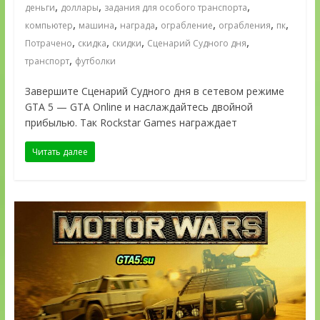
,
,
,
деньги
доллары
задания для особого транспорта
,
,
,
,
,
,
компьютер
машина
награда
ограбление
ограбления
пк
,
,
,
,
Потрачено
скидка
скидки
Сценарий Судного дня
,
транспорт
футболки
Завершите Сценарий Судного дня в сетевом режиме
GTA 5 — GTA Online и наслаждайтесь двойной
прибылью. Так Rockstar Games награждает
Читать далее