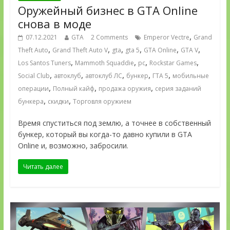
Оружейный бизнес в GTA Online
снова в моде
,
07.12.2021
GTA
2 Comments
Emperor Vectre
Grand
,
,
,
,
,
,
Theft Auto
Grand Theft Auto V
gta
gta 5
GTA Online
GTA V
,
,
,
,
Los Santos Tuners
Mammoth Squaddie
pc
Rockstar Games
,
,
,
,
,
Social Club
автоклуб
автоклуб ЛС
бункер
ГТА 5
мобильные
,
,
,
операции
Полный кайф
продажа оружия
серия заданий
,
,
бункера
скидки
Торговля оружием
Время спуститься под землю, а точнее в собственный
бункер, который вы когда-то давно купили в GTA
Online и, возможно, забросили.
Читать далее