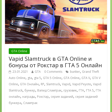
GTA Online
Vapid Slamtruck в GTA Online и
бонусы от Рокстар в ГТА 5 Онлайн
,
23.01.2021
GTA
0 Comments
bunker
Grand Theft
,
,
,
,
,
,
Auto Online
gta
gta 5
GTA 5 Online
GTA Online
GTA V
GTA V
,
,
,
,
,
,
Online
GTA Онлайн
RP
Slamtruck
Vapid
Vapid Peyote
Vapid
,
,
,
,
,
,
Slamtruck
бункер
Вапид Сламтрак
грузовик
ГТА
ГТА 5
ГТА
,
,
,
,
онлайн
награды
Рокстар
серия заданий
серия заданий
,
бункера
Сламтрак