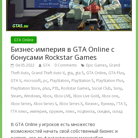
GTA Online
Бизнес-империя в GTA Online с
бонусами Rockstar Games
,
04.05.2022
GTA
0 Comments
Epic Games
Grand
,
,
,
,
,
,
Theft Auto
Grand Theft Auto V
gta
gta 5
GTA Online
GTA Plus
,
,
,
,
,
,
GTA V
microsoft
pc
PlayStation
PlayStation 5
PlayStation Plus
,
,
,
,
,
,
PlayStation Store
plus
PS5
Rockstar Games
Social Club
Sony
,
,
,
,
,
,
Steam
Windows
Xbox
Xbox LIVE
Xbox Live Gold
Xbox one
,
,
,
,
,
,
Xbox Series
Xbox Series S
Xbox Series X
бизнес
бункер
ГТА 5
,
,
,
,
,
,
ГТА плюс
империя
оружие
плюс
подписка
скидки
склад
В GTA Online у игроков есть множество
возможностей начать свой собственный бизнес и
развить его до фантастических масштабов.