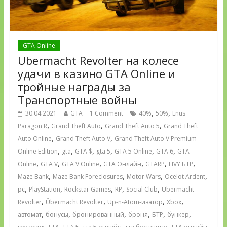
GTA Online
Ubermacht Revolter на колесе
удачи в казино GTA Online и
тройные награды за
Транспортные войны
,
,
30.04.2021
GTA
1 Comment
40%
50%
Enus
,
,
,
Paragon R
Grand Theft Auto
Grand Theft Auto 5
Grand Theft
,
,
Auto Online
Grand Theft Auto V
Grand Theft Auto V Premium
,
,
,
,
,
,
Online Edition
gta
GTA $
gta 5
GTA 5 Online
GTA 6
GTA
,
,
,
,
,
,
Online
GTA V
GTA V Online
GTA Онлайн
GTARP
HVY БТР
,
,
,
,
Maze Bank
Maze Bank Foreclosures
Motor Wars
Ocelot Ardent
,
,
,
,
,
pc
PlayStation
Rockstar Games
RP
Social Club
Ubermacht
,
,
,
,
Revolter
Übermacht Revolter
Up-n-Atom-изатор
Xbox
,
,
,
,
,
,
автомат
бонусы
бронированный
броня
БТР
бункер
,
,
,
,
,
,