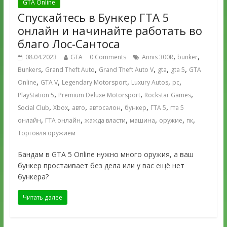
GTA Online
Спускайтесь в Бункер ГТА 5
онлайн и начинайте работать во
благо Лос-Сантоса
,
,
08.04.2023
GTA
0 Comments
Annis 300R
bunker
,
,
,
,
,
Bunkers
Grand Theft Auto
Grand Theft Auto V
gta
gta 5
GTA
,
,
,
,
,
Online
GTA V
Legendary Motorsport
Luxury Autos
pc
,
,
,
PlayStation 5
Premium Deluxe Motorsport
Rockstar Games
,
,
,
,
,
,
Social Club
Xbox
авто
автосалон
бункер
ГТА 5
гта 5
,
,
,
,
,
,
онлайн
ГТА онлайн
жажда власти
машина
оружие
пк
Торговля оружием
Бандам в GTA 5 Online нужно много оружия, а ваш
бункер простаивает без дела или у вас ещё нет
бункера?
Читать далее