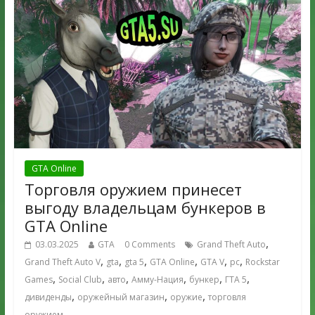
GTA Online
Торговля оружием принесет
выгоду владельцам бункеров в
GTA Online
,
03.03.2025
GTA
0 Comments
Grand Theft Auto
,
,
,
,
,
,
Grand Theft Auto V
gta
gta 5
GTA Online
GTA V
pc
Rockstar
,
,
,
,
,
,
Games
Social Club
авто
Амму-Нация
бункер
ГТА 5
,
,
,
дивиденды
оружейный магазин
оружие
торговля
оружием