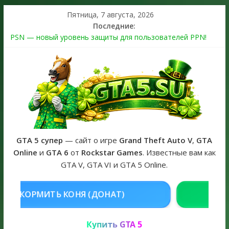
Пятница, 7 августа, 2026
Последние:
PSN — новый уровень защиты для пользователей PPN!
Теперь в каждой подписке
The Kortz Center Heist выйдет в GTA Online уже 14 июля
Регистрация в Rockstar Games Social Club ошибка #1.500.7:
как зарегистрировать аккаунт и войти без проблем в 2026
году
Получайте особые награды в GTA Online по программе
Fine Art Collector
GTA 6 официальная обложка игры и Предзаказ Grand Theft
Auto VI
GTA 5 супер
— сайт о игре
Grand Theft Auto V
,
GTA
Online
и
GTA 6
от
Rockstar Games
. Известные вам как
GTA V, GTA VI и GTA 5 Online.
ДОНАТ)
КУПИТЬ GTA 5 ONLINE Н
Купить GTA 5