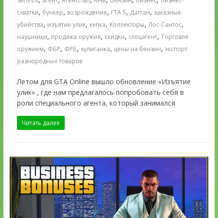
Series X
агент
Агентство
АНБ
бензин
бизнес
бизнес-
,
,
,
,
,
схватки
бункер
возрождение
ГТА 5
Дагган
заказные
,
,
,
,
,
убийства
изъятие улик
кепка
Коллекторы
Лос-Сантос
,
,
,
,
наушники
продажа оружия
скидки
спецагент
Торговля
,
,
,
,
,
оружием
ФБР
ФРБ
хулиганка
цены на бензин
экспорт
разнородных товаров
Летом для GTA Online вышло обновление «Изъятие
улик» , где нам предлагалось попробовать себя в
роли специального агента, который занимался
Читать далее