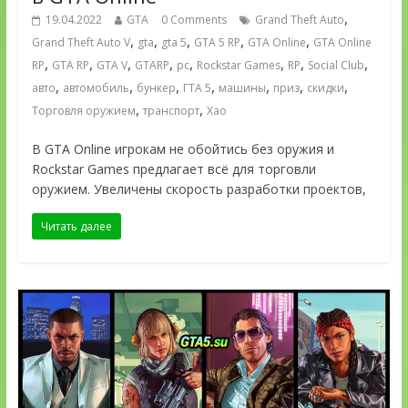
,
19.04.2022
GTA
0 Comments
Grand Theft Auto
,
,
,
,
,
Grand Theft Auto V
gta
gta 5
GTA 5 RP
GTA Online
GTA Online
,
,
,
,
,
,
,
,
RP
GTA RP
GTA V
GTARP
pc
Rockstar Games
RP
Social Club
,
,
,
,
,
,
,
авто
автомобиль
бункер
ГТА 5
машины
приз
скидки
,
,
Торговля оружием
транспорт
Хао
В GTA Online игрокам не обойтись без оружия и
Rockstar Games предлагает всё для торговли
оружием. Увеличены скорость разработки проектов,
Читать далее