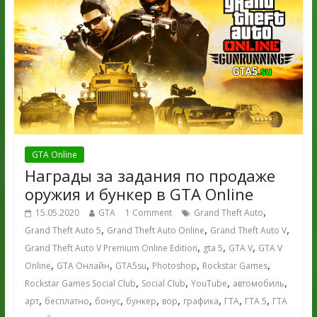
GTA Online
Награды за задания по продаже
оружия и бункер в GTA Online
,
15.05.2020
GTA
1 Comment
Grand Theft Auto
,
,
,
Grand Theft Auto 5
Grand Theft Auto Online
Grand Theft Auto V
,
,
,
Grand Theft Auto V Premium Online Edition
gta 5
GTA V
GTA V
,
,
,
,
,
Online
GTA Онлайн
GTA5su
Photoshop
Rockstar Games
,
,
,
,
Rockstar Games Social Club
Social Club
YouTube
автомобиль
,
,
,
,
,
,
,
,
арт
бесплатно
бонус
бункер
вор
графика
ГТА
ГТА 5
ГТА