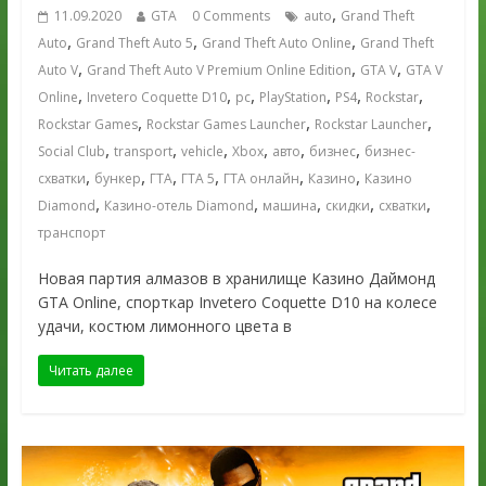
,
11.09.2020
GTA
0 Comments
auto
Grand Theft
,
,
,
Auto
Grand Theft Auto 5
Grand Theft Auto Online
Grand Theft
,
,
,
Auto V
Grand Theft Auto V Premium Online Edition
GTA V
GTA V
,
,
,
,
,
,
Online
Invetero Coquette D10
pc
PlayStation
PS4
Rockstar
,
,
,
Rockstar Games
Rockstar Games Launcher
Rockstar Launcher
,
,
,
,
,
,
Social Club
transport
vehicle
Xbox
авто
бизнес
бизнес-
,
,
,
,
,
,
схватки
бункер
ГТА
ГТА 5
ГТА онлайн
Казино
Казино
,
,
,
,
,
Diamond
Казино-отель Diamond
машина
скидки
схватки
транспорт
Новая партия алмазов в хранилище Казино Даймонд
GTA Online, спорткар Invetero Coquette D10 на колесе
удачи, костюм лимонного цвета в
Читать далее