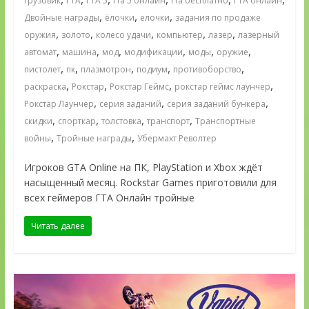
грузовик
ГТА
ГТА 5
гта 5 онлайн
гта бесплатно
ГТА онлайн
,
,
,
Двойные награды
ёлочки
елочки
задания по продаже
,
,
,
,
,
оружия
золото
колесо удачи
компьютер
лазер
лазерный
,
,
,
,
,
,
автомат
машина
мод
модификации
моды
оружие
,
,
,
,
,
пистолет
пк
плазмотрон
подиум
противоборство
,
,
,
,
раскраска
Рокстар
Рокстар Геймс
рокстар геймс лаунчер
,
,
,
Рокстар Лаунчер
серия заданий
серия заданий бункера
,
,
,
,
скидки
спорткар
толстовка
транспорт
Транспортные
,
,
войны
Тройные награды
Убермахт Револтер
Игроков GTA Online на ПК, PlayStation и Xbox ждёт
насыщенный месяц. Rockstar Games приготовили для
всех геймеров ГТА Онлайн тройные
Читать далее