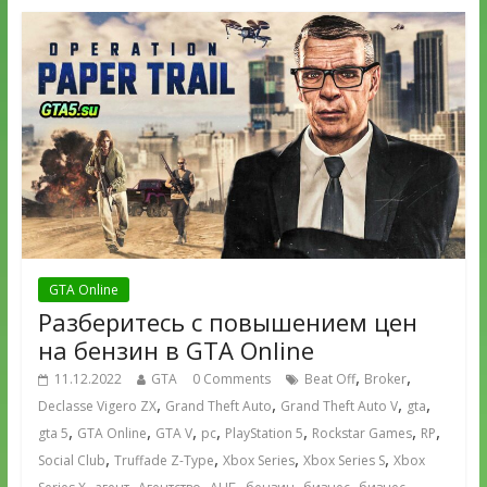
GTA Online
Разберитесь с повышением цен
на бензин в GTA Online
,
,
11.12.2022
GTA
0 Comments
Beat Off
Broker
,
,
,
,
Declasse Vigero ZX
Grand Theft Auto
Grand Theft Auto V
gta
,
,
,
,
,
,
,
gta 5
GTA Online
GTA V
pc
PlayStation 5
Rockstar Games
RP
,
,
,
,
Social Club
Truffade Z-Type
Xbox Series
Xbox Series S
Xbox
,
,
,
,
,
,