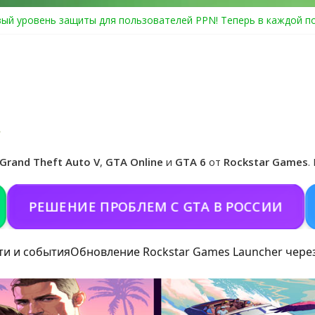
ый уровень защиты для пользователей PPN! Теперь в каждой п
Center Heist выйдет в GTA Online уже 14 июля
я в Rockstar Games Social Club ошибка #1.500.7: как зарегистри
особые награды в GTA Online по программе Fine Art Collector
иальная обложка игры и Предзаказ Grand Theft Auto VI
Grand Theft Auto V
,
GTA Online
и
GTA 6
от
Rockstar Games
.
ЕШЕНИЕ ПРОБЛЕМ С GTA В РОССИИ
ПОК
ти и события
Обновление Rockstar Games Launcher чере