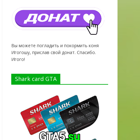
Вы можете погладить и покормить коня
Игогошу, прислав свой донат. Спасибо.
Игого!
Shark card GTA