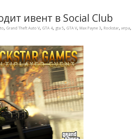
дит ивент в Social Club
,
,
,
,
,
,
,
,
to
Grand Theft Auto V
GTA 4
gta 5
GTA V
Max Payne 3
Rockstar
игра