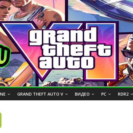
INE
GRAND THEFT AUTO V
ВИДЕО
PC
RDR2