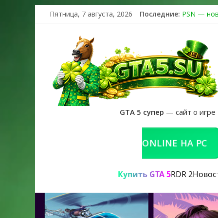
Пятница, 7 августа, 2026
Последние:
PSN — нов
The Kortz 
Регистраци
Получайте 
GTA 6 офиц
GTA 5 супер
— сайт о игре
КУПИТЬ GTA 5 ONLINE НА PC
Р
Купить GTA 5
RDR 2
Новос