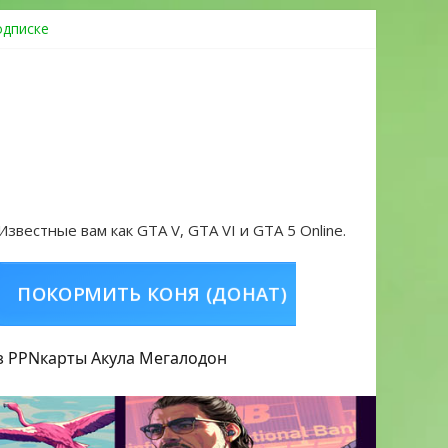
одписке
ровать аккаунт и войти без проблем в 2026 году
 Известные вам как GTA V, GTA VI и GTA 5 Online.
ОРМИТЬ КОНЯ (ДОНАТ)
КУПИТЬ GTA 5 O
з PPN
карты Акула
Мегалодон