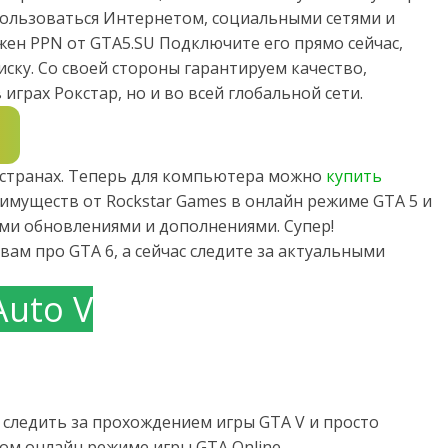
 пользоваться Интернетом, социальными сетями и
жен PPN от GTA5.SU Подключите его прямо сейчас,
ску. Со своей стороны гарантируем качество,
играх Рокстар, но и во всей глобальной сети.
х странах. Теперь для компьютера можно
купить
имуществ от Rockstar Games в онлайн режиме GTA 5 и
семи обновлениями и дополнениями. Супер!
вам про GTA 6, а сейчас следите за актуальными
Auto V
следить за прохождением игры GTA V и просто
м онлайн режиме игры GTA Online.