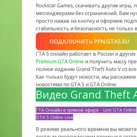
Rockstar Games, скачивать другие игры,
мессенджерами без ограничений, Вам ну
просто нажав на кнопку и оформив подпи
стабильность и безопасность не только в 
ПОДКЛЮЧИТЬ PPN.GTA5.SU
ГТА 5 онлайн работает в России и други
Premium GTA Online
и получить массу пре
полное издание Grand Theft Auto V со в
Как только будут новости, мы расскажем 
новостями по GTA 5 и GTA Online.
Видео Grand Theft 
ГТА Онлайн в прямом эфире - Live GTA Online
GTA 5 Online Live
В режиме реального времени вы можете 
весёлым провождением времени в сетево