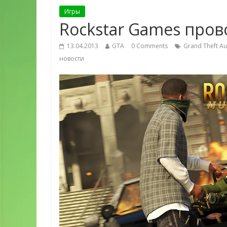
Игры
Rockstar Games прово
13.04.2013
GTA
0 Comments
Grand Theft Au
новости