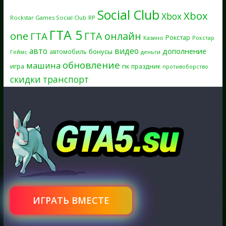
Social Club
Xbox
Xbox
Rockstar Games Social Club
RP
ГТА 5
one
ГТА онлайн
ГТА
Рокстар
Казино
Рокстар
авто
видео
дополнение
бонусы
автомобиль
Геймс
деньги
обновление
машина
игра
пк
праздник
противоборство
скидки
транспорт
ИГРАТЬ ВМЕСТЕ