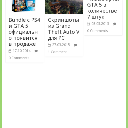
GTA 5 в
количестве
7 штук
Bundle с PS4
Скриншоты
03.05.2013
и GTA 5
из Grand
официальн
Theft Auto V
0 Comments
о появится
для PC
в продаже
27.03.2015
17.10.2014
1 Comment
0 Comments