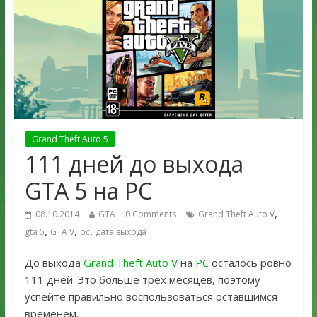
Grand Theft Auto 5
111 дней до выхода
GTA 5 на PC
,
08.10.2014
GTA
0 Comments
Grand Theft Auto V
,
,
,
gta 5
GTA V
pc
дата выхода
До выхода
Grand Theft Auto V
на
PC
осталось ровно
111 дней. Это больше трёх месяцев, поэтому
успейте правильно воспользоваться оставшимся
временем.