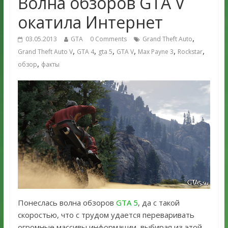
Волна обзоров GTA V
окатила Интернет
,
03.05.2013
GTA
0 Comments
Grand Theft Auto
,
,
,
,
,
,
Grand Theft Auto V
GTA 4
gta 5
GTA V
Max Payne 3
Rockstar
,
обзор
факты
Понеслась волна обзоров
GTA 5
, да с такой
скоростью, что с трудом удается переваривать
огромные массивы информации, выбирая из этой