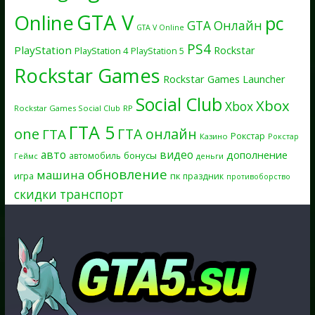
GTA V
Online
pc
GTA Онлайн
GTA V Online
PS4
PlayStation
Rockstar
PlayStation 4
PlayStation 5
Rockstar Games
Rockstar Games Launcher
Social Club
Xbox
Xbox
Rockstar Games Social Club
RP
ГТА 5
one
ГТА онлайн
ГТА
Рокстар
Казино
Рокстар
авто
видео
дополнение
бонусы
автомобиль
Геймс
деньги
обновление
машина
игра
пк
праздник
противоборство
скидки
транспорт