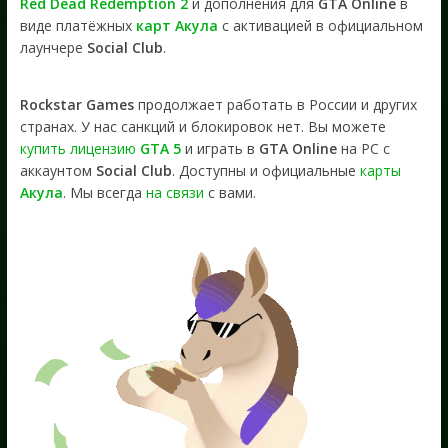
Red Dead Redemption 2
и дополнения для
GTA Online
в
виде платёжных
карт Акула
с активацией в официальном
лаунчере
Social Club
.
Rockstar Games
продолжает работать в России и других
странах. У нас санкций и блокировок нет. Вы можете
купить лицензию
GTA 5
и играть в
GTA Online
на PC с
аккаунтом
Social Club
. Доступны и официальные
карты
Акула
. Мы всегда
на связи
с вами.