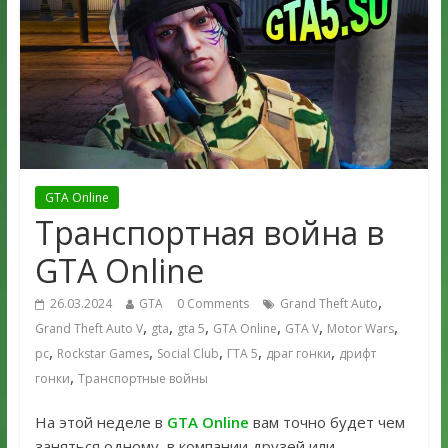
GTA Online
Транспортная война в
GTA Online
,
26.03.2024
GTA
0 Comments
Grand Theft Auto
,
,
,
,
,
,
Grand Theft Auto V
gta
gta 5
GTA Online
GTA V
Motor Wars
,
,
,
,
,
pc
Rockstar Games
Social Club
ГТА 5
драг гонки
дрифт
,
гонки
Транспортные войны
На этой неделе в
GTA Online
вам точно будет чем
заняться одному, в компании друзей или