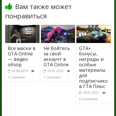
Вам также может
понравиться
Все маски в
Не бойтесь
GTA+
GTA Online
за свой
бонусы,
— видео
аккаунт в
награды и
обзор
GTA Online
особые
материалы
22.06.2019
23.01.2023
для
1 Comment
1 Comment
подписчико
в ГТА Плюс
28.01.2023
0 Comments