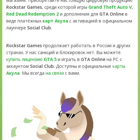
магазине. Приобретайте настоящую цифровую продукцию
Rockstar Games
, среди которой игры
Grand Theft Auto V
,
Red Dead Redemption 2
и дополнения для
GTA Online
в
виде платёжных
карт Акула
с активацией в официальном
лаунчере
Social Club
.
Rockstar Games
продолжает работать в России и других
странах. У нас санкций и блокировок нет. Вы можете
купить лицензию
GTA 5
и играть в
GTA Online
на PC с
аккаунтом
Social Club
. Доступны и официальные
карты
Акула
. Мы всегда
на связи
с вами.