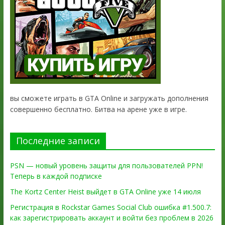
вы сможете играть в GTA Online и загружать дополнения
совершенно бесплатно. Битва на арене уже в игре.
Последние записи
PSN — новый уровень защиты для пользователей PPN!
Теперь в каждой подписке
The Kortz Center Heist выйдет в GTA Online уже 14 июля
Регистрация в Rockstar Games Social Club ошибка #1.500.7:
как зарегистрировать аккаунт и войти без проблем в 2026