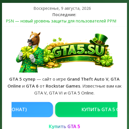
Воскресенье, 9 августа, 2026
Последние:
PSN — новый уровень защиты для пользователей PPN!
Теперь в каждой подписке
The Kortz Center Heist выйдет в GTA Online уже 14 июля
Регистрация в Rockstar Games Social Club ошибка #1.500.7:
как зарегистрировать аккаунт и войти без проблем в 2026
году
Получайте особые награды в GTA Online по программе
Fine Art Collector
GTA 6 официальная обложка игры и Предзаказ Grand Theft
Auto VI
GTA 5 супер
— сайт о игре
Grand Theft Auto V
,
GTA
Online
и
GTA 6
от
Rockstar Games
. Известные вам как
GTA V, GTA VI и GTA 5 Online.
КУПИТЬ GTA 5 ONLINE НА PC
РЕШЕНИЕ
Купить GTA 5