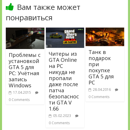
Вам также может
понравиться
Танк в
Читеры из
Проблемы с
подарок
GTA Online
установкой
при
на PC
GTA 5 для
покупке
никуда не
PC: Учётная
GTA 5 для
пропали
запись
PC
даже после
Windows
патча
28.04.2016
17.04.2015
безопаснос
0 Comments
0 Comments
ти GTA V
1.66
05.02.2023
0 Comments