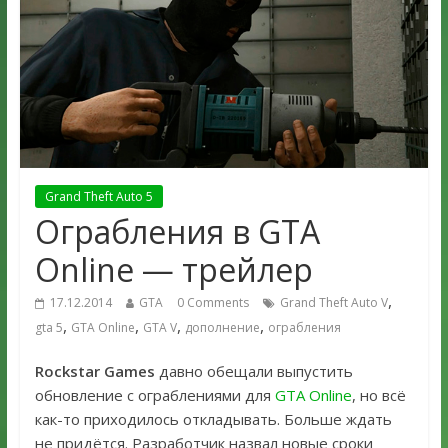
Grand Theft Auto 5
Ограбления в GTA
Online — трейлер
,
17.12.2014
GTA
0 Comments
Grand Theft Auto V
,
,
,
,
gta 5
GTA Online
GTA V
дополнение
ограбления
Rockstar Games
давно обещали выпустить
обновление с ограблениями для
GTA Online
, но всё
как-то приходилось откладывать. Больше ждать
не придётся. Разработчик назвал новые сроки