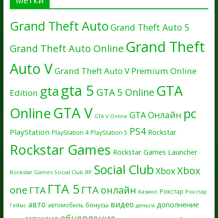
Grand Theft Auto
Grand Theft Auto 5
Grand Theft
Grand Theft Auto Online
Auto V
Grand Theft Auto V Premium Online
gta 5
GTA
gta
GTA 5 Online
Edition
GTA V
Online
pc
GTA Онлайн
GTA V Online
PS4
PlayStation
Rockstar
PlayStation 4
PlayStation 5
Rockstar Games
Rockstar Games Launcher
Social Club
Xbox
Xbox
Rockstar Games Social Club
RP
ГТА 5
one
ГТА онлайн
ГТА
Рокстар
Казино
Рокстар
авто
видео
дополнение
бонусы
автомобиль
Геймс
деньги
обновление