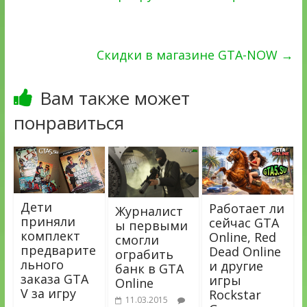
Скидки в магазине GTA-NOW
→
Вам также может
понравиться
Дети
Работает ли
Журналист
приняли
сейчас GTA
ы первыми
комплект
Online, Red
смогли
предварите
Dead Online
ограбить
льного
и другие
банк в GTA
заказа GTA
игры
Online
V за игру
Rockstar
11.03.2015