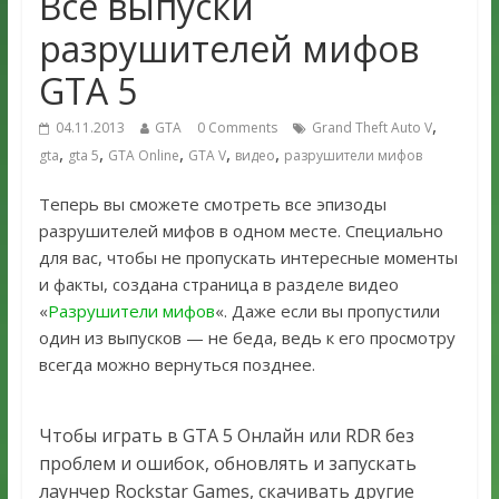
Все выпуски
разрушителей мифов
GTA 5
,
04.11.2013
GTA
0 Comments
Grand Theft Auto V
,
,
,
,
,
gta
gta 5
GTA Online
GTA V
видео
разрушители мифов
Теперь вы сможете смотреть все эпизоды
разрушителей мифов в одном месте. Специально
для вас, чтобы не пропускать интересные моменты
и факты, создана страница в разделе видео
«
Разрушители мифов
«. Даже если вы пропустили
один из выпусков — не беда, ведь к его просмотру
всегда можно вернуться позднее.
Чтобы играть в GTA 5 Онлайн или RDR без
проблем и ошибок, обновлять и запускать
лаунчер Rockstar Games, скачивать другие