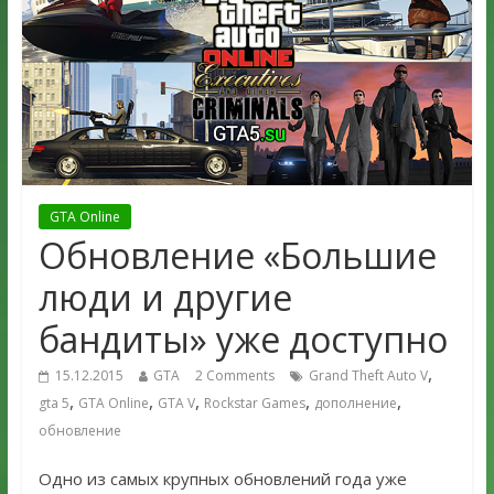
GTA Online
Обновление «Большие
люди и другие
бандиты» уже доступно
,
15.12.2015
GTA
2 Comments
Grand Theft Auto V
,
,
,
,
,
gta 5
GTA Online
GTA V
Rockstar Games
дополнение
обновление
Одно из самых крупных обновлений года уже