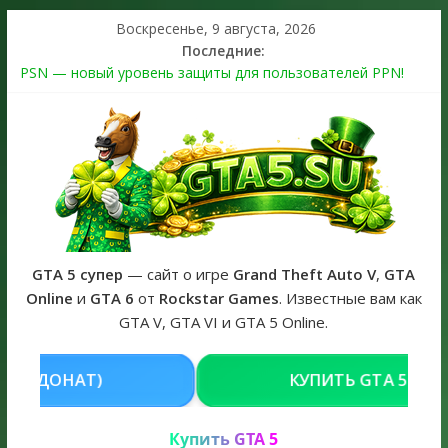
Воскресенье, 9 августа, 2026
Последние:
PSN — новый уровень защиты для пользователей PPN!
Теперь в каждой подписке
The Kortz Center Heist выйдет в GTA Online уже 14 июля
Регистрация в Rockstar Games Social Club ошибка #1.500.7:
как зарегистрировать аккаунт и войти без проблем в 2026
году
Получайте особые награды в GTA Online по программе
Fine Art Collector
GTA 6 официальная обложка игры и Предзаказ Grand Theft
Auto VI
GTA 5 супер
— сайт о игре
Grand Theft Auto V
,
GTA
Online
и
GTA 6
от
Rockstar Games
. Известные вам как
GTA V, GTA VI и GTA 5 Online.
КУПИТЬ GTA 5 ONLINE НА PC
РЕ
Купить GTA 5