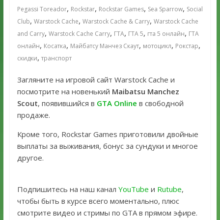
,
,
,
,
Pegassi Toreador
Rockstar
Rockstar Games
Sea Sparrow
Social
,
,
,
Club
Warstock Cache
Warstock Cache & Carry
Warstock Cache
,
,
,
,
,
and Carry
Warstock Cache Carry
ГТА
ГТА 5
гта 5 онлайн
ГТА
,
,
,
,
,
онлайн
Косатка
Майбатсу Манчез Скаут
мотоцикл
Рокстар
,
скидки
транспорт
Загляните на игровой сайт Warstock Cache и
посмотрите на новенький
Maibatsu Manchez
Scout
, появившийся в
GTA Online
в свободной
продаже.
Кроме того, Rockstar Games приготовили двойные
выплаты за выживания, бонус за сундуки и многое
другое.
Подпишитесь на наш канал
YouTube
и
Rutube
,
чтобы быть в курсе всего моментально, плюс
смотрите видео и стримы по GTA в прямом эфире.