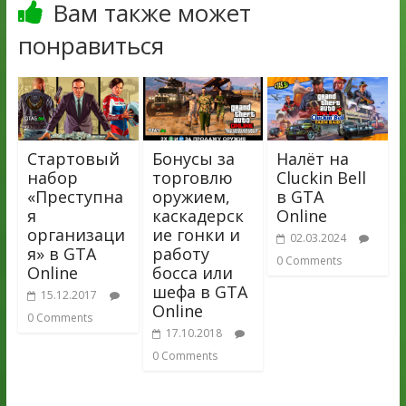
Вам также может
понравиться
Стартовый
Бонусы за
Налёт на
набор
торговлю
Cluckin Bell
«Преступна
оружием,
в GTA
я
каскадерск
Online
организаци
ие гонки и
02.03.2024
я» в GTA
работу
0 Comments
Online
босса или
шефа в GTA
15.12.2017
Online
0 Comments
17.10.2018
0 Comments