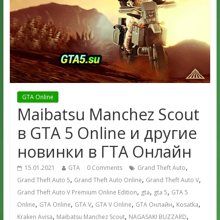
GTA Online
Maibatsu Manchez Scout
в GTA 5 Online и другие
новинки в ГТА Онлайн
,
15.01.2021
GTA
0 Comments
Grand Theft Auto
,
,
,
Grand Theft Auto 5
Grand Theft Auto Online
Grand Theft Auto V
,
,
,
Grand Theft Auto V Premium Online Edition
gta
gta 5
GTA 5
,
,
,
,
,
,
Online
GTA Online
GTA V
GTA V Online
GTA Онлайн
Kosatka
,
,
,
Kraken Avisa
Maibatsu Manchez Scout
NAGASAKI BUZZARD