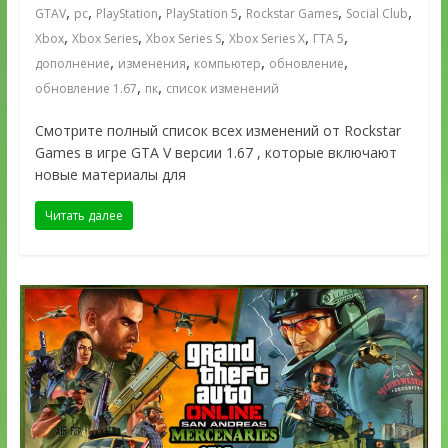
,
,
,
,
,
,
GTAV
pc
PlayStation
PlayStation 5
Rockstar Games
Social Club
,
,
,
,
,
Xbox
Xbox Series
Xbox Series S
Xbox Series X
ГТА 5
,
,
,
,
дополнение
изменения
компьютер
обновление
,
,
обновление 1.67
пк
список изменений
Смотрите полный список всех изменений от Rockstar
Games в игре GTA V версии 1.67 , которые включают
новые материалы для
Читать далее