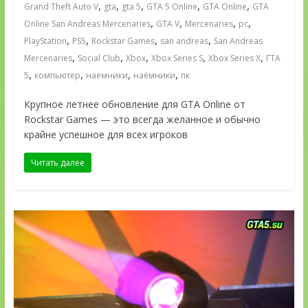
,
,
,
,
,
Grand Theft Auto V
gta
gta 5
GTA 5 Online
GTA Online
GTA
,
,
,
,
Online San Andreas Mercenaries
GTA V
Mercenaries
pc
,
,
,
,
PlayStation
PS5
Rockstar Games
san andreas
San Andreas
,
,
,
,
,
Mercenaries
Social Club
Xbox
Xbox Series S
Xbox Series X
ГТА
,
,
,
,
5
компьютер
наемники
наёмники
пк
Крупное летнее обновление для GTA Online от
Rockstar Games — это всегда желанное и обычно
крайне успешное для всех игроков
Читать далее