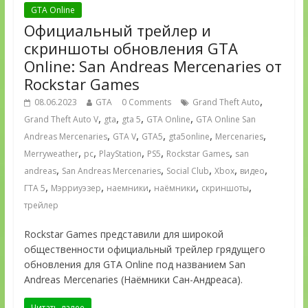
GTA Online
Официальный трейлер и
скриншоты обновления GTA
Online: San Andreas Mercenaries от
Rockstar Games
,
08.06.2023
GTA
0 Comments
Grand Theft Auto
,
,
,
,
Grand Theft Auto V
gta
gta 5
GTA Online
GTA Online San
,
,
,
,
,
Andreas Mercenaries
GTA V
GTA5
gta5online
Mercenaries
,
,
,
,
,
Merryweather
pc
PlayStation
PS5
Rockstar Games
san
,
,
,
,
,
andreas
San Andreas Mercenaries
Social Club
Xbox
видео
,
,
,
,
,
ГТА 5
Мэрриуэзер
наемники
наёмники
скриншоты
трейлер
Rockstar Games представили для широкой
общественности официальный трейлер грядущего
обновления для GTA Online под названием San
Andreas Mercenaries (Наёмники Сан-Андреаса).
Читать далее