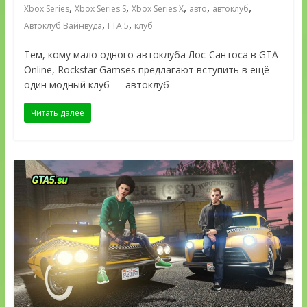
,
,
,
,
,
Xbox Series
Xbox Series S
Xbox Series X
авто
автоклуб
,
,
Автоклуб Вайнвуда
ГТА 5
клуб
Тем, кому мало одного автоклуба Лос-Сантоса в GTA
Online, Rockstar Gamses предлагают вступить в ещё
один модный клуб — автоклуб
Читать далее