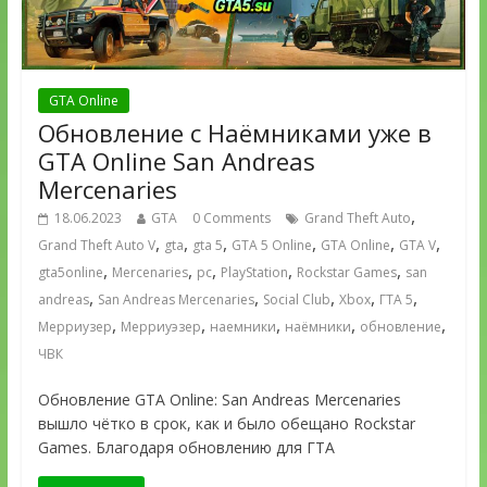
GTA Online
Обновление с Наёмниками уже в
GTA Online San Andreas
Mercenaries
,
18.06.2023
GTA
0 Comments
Grand Theft Auto
,
,
,
,
,
,
Grand Theft Auto V
gta
gta 5
GTA 5 Online
GTA Online
GTA V
,
,
,
,
,
gta5online
Mercenaries
pc
PlayStation
Rockstar Games
san
,
,
,
,
,
andreas
San Andreas Mercenaries
Social Club
Xbox
ГТА 5
,
,
,
,
,
Мерриузер
Мерриуэзер
наемники
наёмники
обновление
ЧВК
Обновление GTA Online: San Andreas Mercenaries
вышло чётко в срок, как и было обещано Rockstar
Games. Благодаря обновлению для ГТА