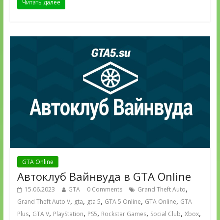
Читать далее
GTA Online
Автоклуб Вайнвуда в GTA Online
,
15.06.2023
GTA
0 Comments
Grand Theft Auto
,
,
,
,
,
Grand Theft Auto V
gta
gta 5
GTA 5 Online
GTA Online
GTA
,
,
,
,
,
,
,
Plus
GTA V
PlayStation
PS5
Rockstar Games
Social Club
Xbox