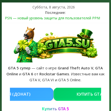
Суббота, 8 августа, 2026
Последние:
PSN — новый уровень защиты для пользователей PPN!
Теперь в каждой подписке
The Kortz Center Heist выйдет в GTA Online уже 14 июля
Регистрация в Rockstar Games Social Club ошибка #1.500.7:
как зарегистрировать аккаунт и войти без проблем в 2026
году
Получайте особые награды в GTA Online по программе
Fine Art Collector
GTA 6 официальная обложка игры и Предзаказ Grand Theft
Auto VI
GTA 5 супер
— сайт о игре
Grand Theft Auto V
,
GTA
Online
и
GTA 6
от
Rockstar Games
. Известные вам как
GTA V, GTA VI и GTA 5 Online.
КУПИТЬ GTA 5 ONLINE НА PC
Купить GTA 5