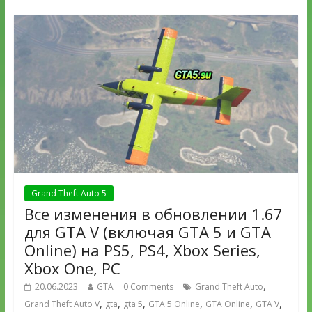
Grand Theft Auto 5
Все изменения в обновлении 1.67
для GTA V (включая GTA 5 и GTA
Online) на PS5, PS4, Xbox Series,
Xbox One, PC
,
20.06.2023
GTA
0 Comments
Grand Theft Auto
,
,
,
,
,
,
Grand Theft Auto V
gta
gta 5
GTA 5 Online
GTA Online
GTA V