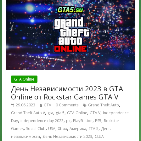
GTA Online
День Независимости 2023 в GTA
Online от Rockstar Games GTA V
,
29.06.2023
GTA
0 Comments
Grand Theft Auto
,
,
,
,
,
Grand Theft Auto V
gta
gta 5
GTA Online
GTA V
Independence
,
,
,
,
,
Day
independence day 2023
pc
PlayStation
PS5
Rockstar
,
,
,
,
,
,
Games
Social Club
USA
Xbox
Америка
ГТА 5
День
,
,
независимости
День Независимости 2023
США