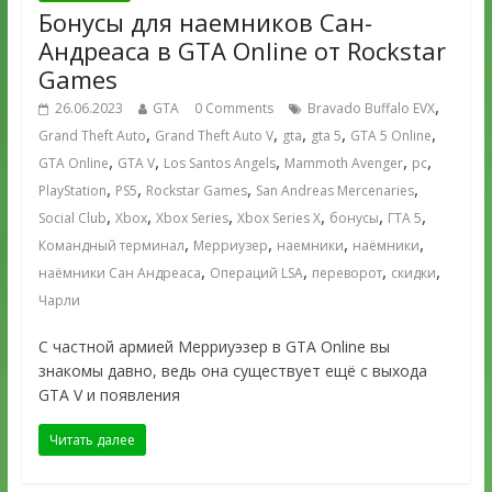
Бонусы для наемников Сан-
Андреаса в GTA Online от Rockstar
Games
,
26.06.2023
GTA
0 Comments
Bravado Buffalo EVX
,
,
,
,
,
Grand Theft Auto
Grand Theft Auto V
gta
gta 5
GTA 5 Online
,
,
,
,
,
GTA Online
GTA V
Los Santos Angels
Mammoth Avenger
pc
,
,
,
,
PlayStation
PS5
Rockstar Games
San Andreas Mercenaries
,
,
,
,
,
,
Social Club
Xbox
Xbox Series
Xbox Series X
бонусы
ГТА 5
,
,
,
,
Командный терминал
Мерриузер
наемники
наёмники
,
,
,
,
наёмники Сан Андреаса
Операций LSA
переворот
скидки
Чарли
С частной армией Мерриуэзер в GTA Online вы
знакомы давно, ведь она существует ещё с выхода
GTA V и появления
Читать далее