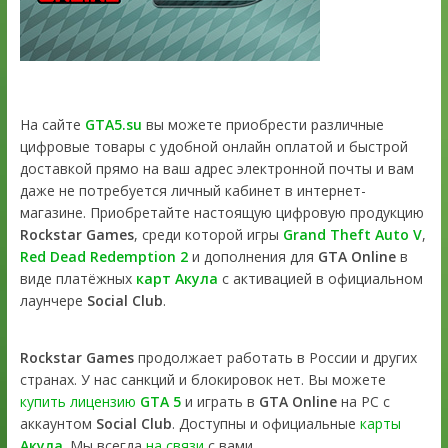
На сайте
GTA5.su
вы можете приобрести различные
цифровые товары с удобной онлайн оплатой и быстрой
доставкой прямо на ваш адрес электронной почты и вам
даже не потребуется личный кабинет в интернет-
магазине. Приобретайте настоящую цифровую продукцию
Rockstar Games
, среди которой игры
Grand Theft Auto V
,
Red Dead Redemption 2
и дополнения для
GTA Online
в
виде платёжных
карт Акула
с активацией в официальном
лаунчере
Social Club
.
Rockstar Games
продолжает работать в России и других
странах. У нас санкций и блокировок нет. Вы можете
купить лицензию
GTA 5
и играть в
GTA Online
на PC с
аккаунтом
Social Club
. Доступны и официальные
карты
Акула
. Мы всегда
на связи
с вами.