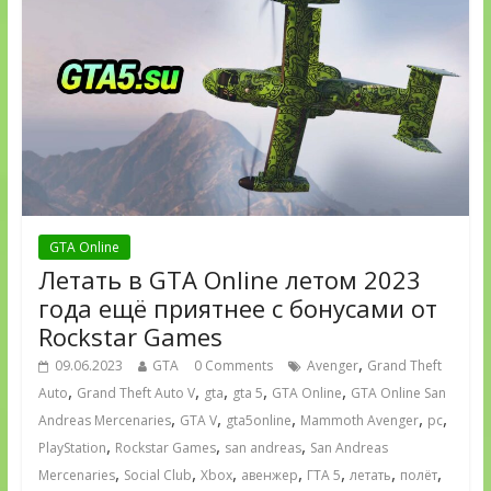
GTA Online
Летать в GTA Online летом 2023
года ещё приятнее с бонусами от
Rockstar Games
,
09.06.2023
GTA
0 Comments
Avenger
Grand Theft
,
,
,
,
,
Auto
Grand Theft Auto V
gta
gta 5
GTA Online
GTA Online San
,
,
,
,
,
Andreas Mercenaries
GTA V
gta5online
Mammoth Avenger
pc
,
,
,
PlayStation
Rockstar Games
san andreas
San Andreas
,
,
,
,
,
,
,
Mercenaries
Social Club
Xbox
авенжер
ГТА 5
летать
полёт