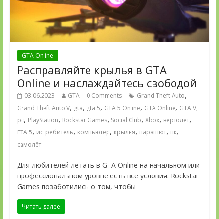
GTA Online
Расправляйте крылья в GTA
Online и наслаждайтесь свободой
,
03.06.2023
GTA
0 Comments
Grand Theft Auto
,
,
,
,
,
,
Grand Theft Auto V
gta
gta 5
GTA 5 Online
GTA Online
GTA V
,
,
,
,
,
,
pc
PlayStation
Rockstar Games
Social Club
Xbox
вертолёт
,
,
,
,
,
,
ГТА 5
истребитель
компьютер
крылья
парашют
пк
самолёт
Для любителей летать в GTA Online на начальном или
профессиональном уровне есть все условия. Rockstar
Games позаботились о том, чтобы
Читать далее