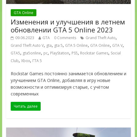
GTA Online
Изменения и улучшения в летнем
обновлении GTA 5 Online 2023
,
09.06.2023
GTA
0 Comments
Grand Theft Auto
,
,
,
,
,
,
Grand Theft Auto V
gta
gta 5
GTA 5 Online
GTA Online
GTA V
,
,
,
,
,
,
GTA5
gta5online
pc
PlayStation
PS5
Rockstar Games
Social
,
,
Club
Xbox
ГТА 5
Rockstar Games постоянно занимается обновлением и
улучшением GTA Online, добавляя в игру новые
возможности и оптимизируя старые, с учётом
современных
Читать далее