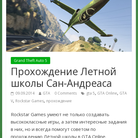
Grand Theft Auto 5
Прохождение Летной
школы Сан-Андреаса
,
,
09.09.2014
GTA
0 Comments
gta 5
GTA Online
GTA
,
,
V
Rockstar Games
прохождение
Rockstar Games умеют не только создавать
высококлассные игры, а затем интересные задания
в них, но и всегда помогут советом по
прохождению Лётной школы в GTA Online.