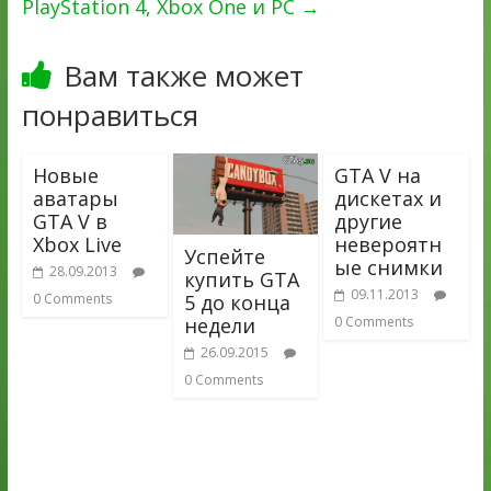
PlayStation 4, Xbox One и PC
→
Вам также может
понравиться
Новые
GTA V на
аватары
дискетах и
GTA V в
другие
Xbox Live
невероятн
Успейте
ые снимки
28.09.2013
купить GTA
09.11.2013
5 до конца
0 Comments
недели
0 Comments
26.09.2015
0 Comments