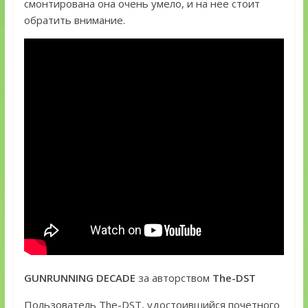
смонтирована она очень умело, и на нее стоит
обратить внимание.
GUNRUNNING DECADE
за авторством
The-DST
Пользователь The-DST, удостоившийся почетного