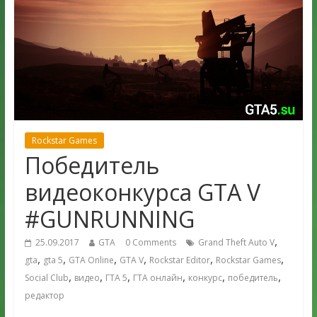
Rockstar Games
Победитель
видеоконкурса GTA V
#GUNRUNNING
,
25.09.2017
GTA
0 Comments
Grand Theft Auto V
,
,
,
,
,
,
gta
gta 5
GTA Online
GTA V
Rockstar Editor
Rockstar Games
,
,
,
,
,
,
Social Club
видео
ГТА 5
ГТА онлайн
конкурс
победитель
редактор