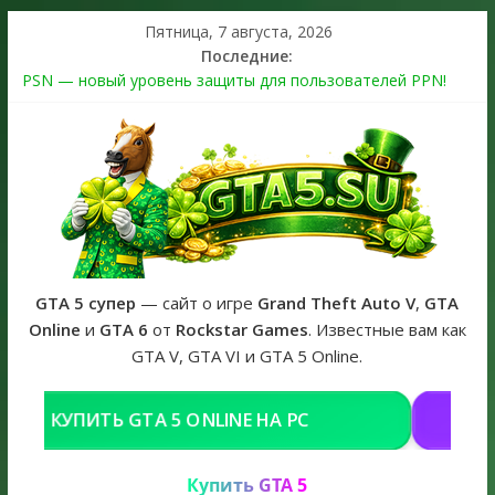
Пятница, 7 августа, 2026
Последние:
PSN — новый уровень защиты для пользователей PPN!
Теперь в каждой подписке
The Kortz Center Heist выйдет в GTA Online уже 14 июля
Регистрация в Rockstar Games Social Club ошибка #1.500.7:
как зарегистрировать аккаунт и войти без проблем в 2026
году
Получайте особые награды в GTA Online по программе
Fine Art Collector
GTA 6 официальная обложка игры и Предзаказ Grand Theft
Auto VI
GTA 5 супер
— сайт о игре
Grand Theft Auto V
,
GTA
Online
и
GTA 6
от
Rockstar Games
. Известные вам как
GTA V, GTA VI и GTA 5 Online.
А PC
РЕШЕНИЕ ПРОБЛЕМ С GTA В РО
Купить GTA 5