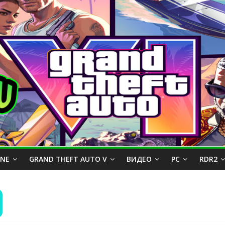
INE
GRAND THEFT AUTO V
ВИДЕО
PC
RDR2