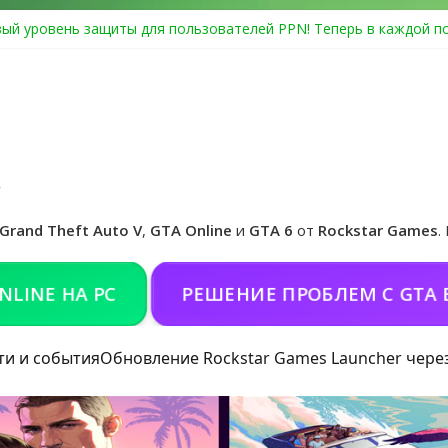
ый уровень защиты для пользователей PPN! Теперь в каждой п
Center Heist выйдет в GTA Online уже 14 июля
я в Rockstar Games Social Club ошибка #1.500.7: как зарегистри
особые награды в GTA Online по программе Fine Art Collector
иальная обложка игры и Предзаказ Grand Theft Auto VI
Grand Theft Auto V
,
GTA Online
и
GTA 6
от
Rockstar Games
.
НА PC
РЕШЕНИЕ ПРОБЛЕМ С GTA В РОС
ти и события
Обновление Rockstar Games Launcher чере