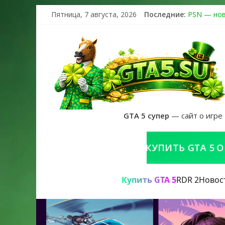
Пятница, 7 августа, 2026
Последние:
PSN — нов
The Kortz 
Регистраци
Получайте 
GTA 6 офиц
GTA 5 супер
— сайт о игре
КУПИТЬ GTA 5 ONLINE 
Купить GTA 5
RDR 2
Новос