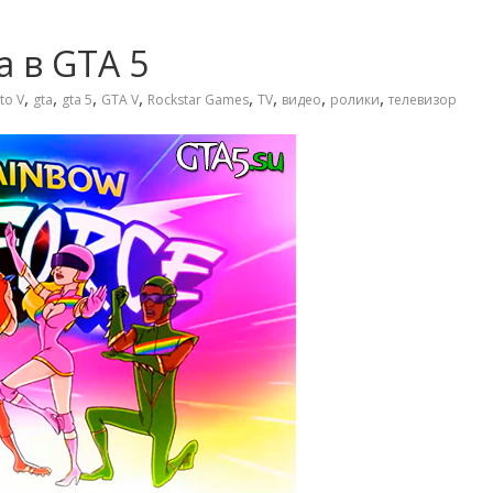
 в GTA 5
,
,
,
,
,
,
,
,
to V
gta
gta 5
GTA V
Rockstar Games
TV
видео
ролики
телевизор