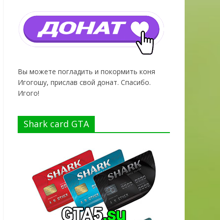
Вы можете погладить и покормить коня
Игогошу, прислав свой донат. Спасибо.
Игого!
Shark card GTA