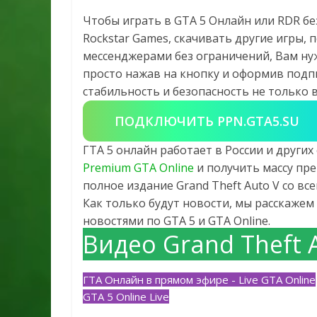
Чтобы играть в GTA 5 Онлайн или RDR бе
Rockstar Games, скачивать другие игры,
мессенджерами без ограничений, Вам ну
просто нажав на кнопку и оформив подпи
стабильность и безопасность не только в 
ПОДКЛЮЧИТЬ PPN.GTA5.SU
ГТА 5 онлайн работает в России и други
Premium GTA Online
и получить массу пре
полное издание Grand Theft Auto V со в
Как только будут новости, мы расскажем 
новостями по GTA 5 и GTA Online.
Видео Grand Theft 
ГТА Онлайн в прямом эфире - Live GTA Online
GTA 5 Online Live