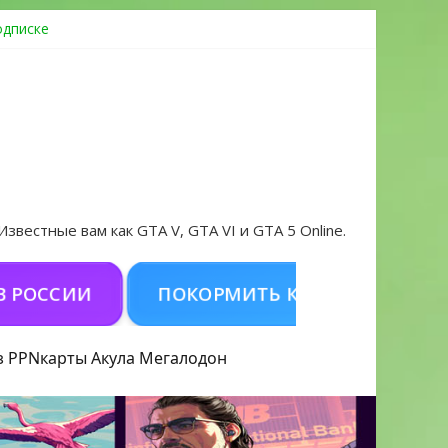
одписке
ровать аккаунт и войти без проблем в 2026 году
 Известные вам как GTA V, GTA VI и GTA 5 Online.
СИИ
ПОКОРМИТЬ КОНЯ (ДОНАТ)
К
з PPN
карты Акула
Мегалодон