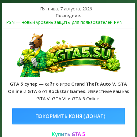
Пятница, 7 августа, 2026
Последние:
PSN — новый уровень защиты для пользователей PPN!
Теперь в каждой подписке
The Kortz Center Heist выйдет в GTA Online уже 14 июля
Регистрация в Rockstar Games Social Club ошибка #1.500.7:
как зарегистрировать аккаунт и войти без проблем в 2026
году
Получайте особые награды в GTA Online по программе
Fine Art Collector
GTA 6 официальная обложка игры и Предзаказ Grand Theft
Auto VI
GTA 5 супер
— сайт о игре
Grand Theft Auto V
,
GTA
Online
и
GTA 6
от
Rockstar Games
. Известные вам как
GTA V, GTA VI и GTA 5 Online.
ОНЯ (ДОНАТ)
КУПИТЬ GTA 5 ON
Купить GTA 5