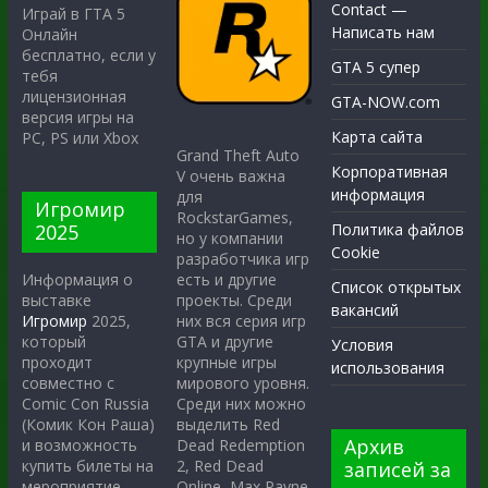
Contact —
Играй в ГТА 5
Написать нам
Онлайн
бесплатно, если у
GTA 5 супер
тебя
лицензионная
GTA-NOW.com
версия игры на
Карта сайта
PC, PS или Xbox
Grand Theft Auto
Корпоративная
V очень важна
информация
для
Игромир
RockstarGames,
2025
Политика файлов
но у компании
Cookie
разработчика игр
есть и другие
Информация о
Список открытых
проекты. Среди
выставке
вакансий
них вся серия игр
Игромир
2025,
GTA и другие
который
Условия
крупные игры
проходит
использования
мирового уровня.
совместно с
Среди них можно
Comic Con Russia
выделить Red
(Комик Кон Раша)
Архив
Dead Redemption
и возможность
2, Red Dead
купить билеты на
записей за
Online, Max Payne
мероприятие.