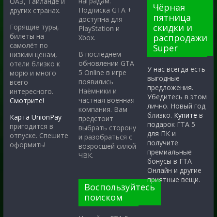
наградам.
ОАЭ, Таиланде и
Чёрная
Подписка GTA +
других странах.
пятница
доступна для
скидки и
Горящие туры,
PlayStation и
билеты на
распродажи
Xbox.
самолёт по
Super
В последнем
низким ценам,
обновлении GTA
отели близко к
У нас всегда есть
5 Online в игре
морю и много
выгодные
появились
всего
предложения.
Наёмники и
интересного.
Убедитесь в этом
частная военная
Смотрите!
лично. Новый год
компания. Вам
близко.
Купите
в
Карта UnionPay
предстоит
подарок ГТА 5
пригодится в
выбрать сторону
для ПК и
отпуске. Спешите
и разобраться с
получите
оформить!
возросшей силой
премиальные
ЧВК.
бонусы в ГТА
Онлайн и другие
приятные вещи.
Воспользуйтесь
поиском