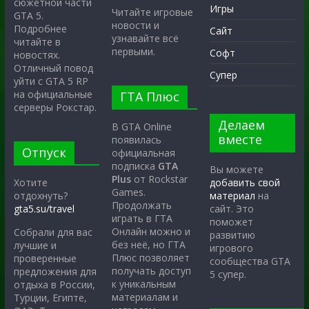
сюжетной части
Игры
Читайте игровые
GTA 5.
новости и
Подробнее
Сайт
узнавайте всё
читайте в
первыми.
Софт
новостях.
Отличный повод
Супер
уйти с GTA 5 RP
на официальные
ГТА Плюс
серверы Рокстар.
Делаем
В GTA Online
вместе
появилась
Отпуск
официальная
подписка
GTA
Вы можете
Plus
от Rockstar
Хотите
добавить свой
Games.
отдохнуть?
материал
на
Продолжать
gta5.su/travel
сайт. Это
играть в ГТА
поможет
Онлайн можно и
Собрали для вас
развитию
без неё, но ГТА
лучшие и
игрового
Плюс позволяет
проверенные
сообщества GTA
получать доступ
предложения для
5 супер.
к уникальным
отдыха в России,
материалам и
Турции, Египте,