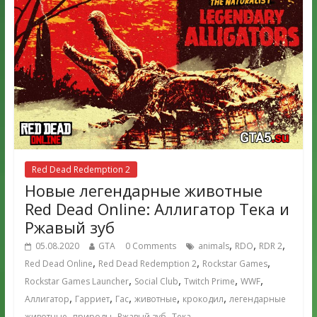
Red Dead Redemption 2
Новые легендарные животные
Red Dead Online: Аллигатор Тека и
Ржавый зуб
,
,
,
05.08.2020
GTA
0 Comments
animals
RDO
RDR 2
,
,
,
Red Dead Online
Red Dead Redemption 2
Rockstar Games
,
,
,
,
Rockstar Games Launcher
Social Club
Twitch Prime
WWF
,
,
,
,
,
Аллигатор
Гарриет
Гас
животные
крокодил
легендарные
,
,
,
животные
природы
Ржавый зуб
Тека