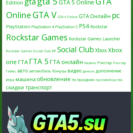
gta 5
GTA
gta
GTA 5 Online
Edition
GTA V
Online
pc
GTA Онлайн
GTA V Online
PS4
PlayStation
Rockstar
PlayStation 4
PlayStation 5
Rockstar Games
Rockstar Games Launcher
Social Club
Xbox
Xbox
Rockstar Games Social Club
RP
ГТА 5
one
ГТА онлайн
ГТА
Рокстар
Казино
Рокстар
авто
видео
дополнение
бонусы
автомобиль
Геймс
деньги
обновление
машина
игра
пк
праздник
противоборство
скидки
транспорт