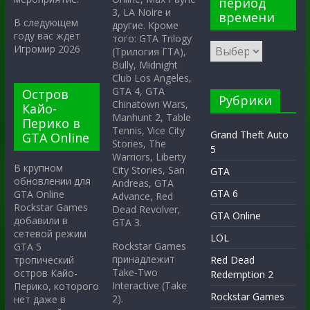
период
3, LA Noire и
времени
В следующем
другие. Кроме
году вас ждёт
того: GTA Trilogy
Игромир 2026
(Трилогия ГТА),
Bully, Midnight
Club Los Angeles,
GTA 4, GTA
Остров
Рубрики
Chinatown Wars,
Кайо-
Manhunt 2, Table
Перико в
Tennis, Vice City
Grand Theft Auto
GTA Online
Stories, The
5
Warriors, Liberty
В крупном
City Stories, San
GTA
обновлении для
Andreas, GTA
GTA 6
GTA Online
Advance, Red
Rockstar Games
Dead Revolver,
GTA Online
добавили в
GTA 3.
сетевой режим
LOL
Rockstar Games
GTA 5
принадлежит
тропический
Red Dead
Take-Two
остров Кайо-
Redemption 2
Interactive (Take
Перико, которого
Rockstar Games
2).
нет даже в