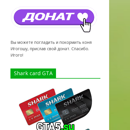
Вы можете погладить и покормить коня
Игогошу, прислав свой донат. Спасибо.
Игого!
Shark card GTA