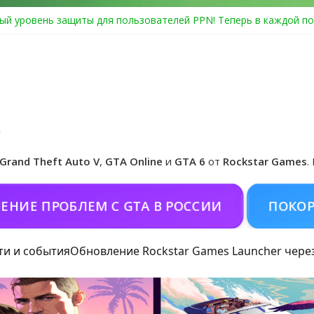
ый уровень защиты для пользователей PPN! Теперь в каждой по
Center Heist выйдет в GTA Online уже 14 июля
я в Rockstar Games Social Club ошибка #1.500.7: как зарегистрир
особые награды в GTA Online по программе Fine Art Collector
иальная обложка игры и Предзаказ Grand Theft Auto VI
Grand Theft Auto V
,
GTA Online
и
GTA 6
от
Rockstar Games
.
ПРОБЛЕМ С GTA В РОССИИ
ПОКОРМИТЬ 
ти и события
Обновление Rockstar Games Launcher чере