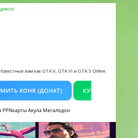
дписке
овать аккаунт и войти без проблем в 2026 году
 Известные вам как GTA V, GTA VI и GTA 5 Online.
КОНЯ (ДОНАТ)
КУПИТЬ GTA 5 ONLINE Н
з PPN
карты Акула
Мегалодон