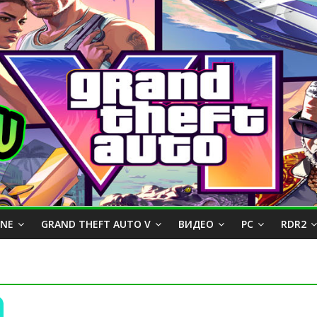
INE
GRAND THEFT AUTO V
ВИДЕО
PC
RDR2