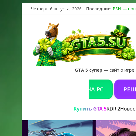
Четверг, 6 августа, 2026
Последние:
PSN — нов
The Kortz 
Регистраци
Получайте 
GTA 6 офиц
GTA 5 супер
— сайт о игре
КУПИТЬ GTA 5 ONLINE НА PC
РЕШЕНИЕ 
Купить GTA 5
RDR 2
Новос