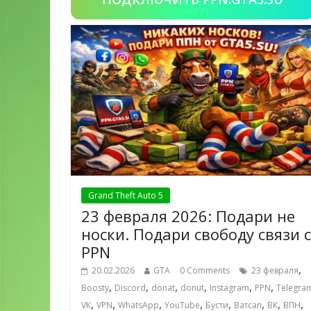
Grand Theft Auto 5
23 февраля 2026: Подари не
носки. Подари свободу связи с
PPN
,
20.02.2026
GTA
0 Comments
23 февраля
,
,
,
,
,
,
Boosty
Discord
donat
donut
Instagram
PPN
Telegra
,
,
,
,
,
,
,
,
VK
VPN
WhatsApp
YouTube
Бусти
Ватсап
ВК
ВПН