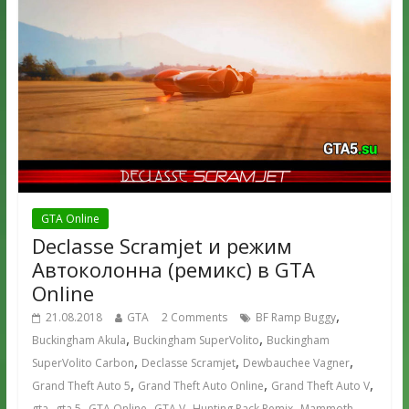
GTA Online
Declasse Scramjet и режим
Автоколонна (ремикс) в GTA
Online
,
21.08.2018
GTA
2 Comments
BF Ramp Buggy
,
,
Buckingham Akula
Buckingham SuperVolito
Buckingham
,
,
,
SuperVolito Carbon
Declasse Scramjet
Dewbauchee Vagner
,
,
,
Grand Theft Auto 5
Grand Theft Auto Online
Grand Theft Auto V
,
,
,
,
,
gta
gta 5
GTA Online
GTA V
Hunting Pack Remix
Mammoth