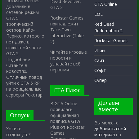
Rockstar Games
Dead Revolver,
GTA Online
добавили в
GTA 3.
сетевой режим
LOL
Rockstar Games
GTA 5
принадлежит
тропический
Red Dead
Take-Two
остров Кайо-
Redemption 2
Interactive (Take
Перико, которого
Rockstar Games
2).
нет даже в
сюжетной части
Игры
Читайте игровые
GTA 5.
новости и
Подробнее
Сайт
узнавайте всё
читайте в
первыми.
Софт
новостях.
Отличный повод
Супер
уйти с GTA 5 RP
на официальные
ГТА Плюс
серверы Рокстар.
Делаем
В GTA Online
вместе
появилась
Отпуск
официальная
подписка
GTA
Вы можете
Plus
от Rockstar
Хотите
добавить свой
Games.
отдохнуть?
материал
на
Продолжать