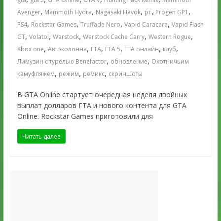
,
,
,
,
,
Avenger
Mammoth Hydra
Nagasaki Havok
pc
Progen GP1
,
,
,
,
PS4
Rockstar Games
Truffade Nero
Vapid Caracara
Vapid Flash
,
,
,
,
,
GT
Volatol
Warstock
Warstock Cache Carry
Western Rogue
,
,
,
,
,
,
Xbox one
Автоколонна
ГТА
ГТА 5
ГТА онлайн
клуб
,
,
Лимузин с турелью Benefactor
обновление
Охотничьим
,
,
,
камуфляжем
режим
ремикс
скриншоты
В GTA Online стартует очередная неделя двойных
выплат долларов ГТА и нового контента для GTA
Online. Rockstar Games приготовили для
Читать далее