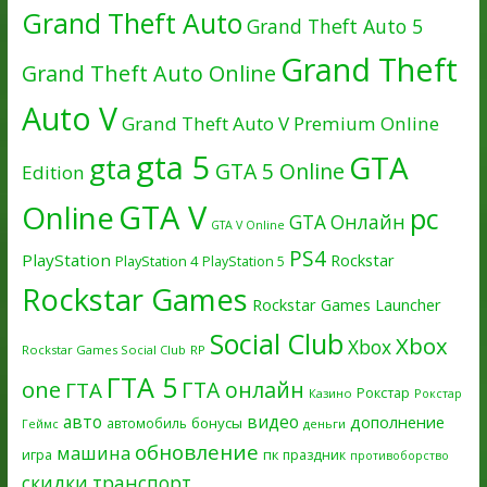
Grand Theft Auto
Grand Theft Auto 5
Grand Theft
Grand Theft Auto Online
Auto V
Grand Theft Auto V Premium Online
gta 5
GTA
gta
GTA 5 Online
Edition
GTA V
Online
pc
GTA Онлайн
GTA V Online
PS4
PlayStation
Rockstar
PlayStation 4
PlayStation 5
Rockstar Games
Rockstar Games Launcher
Social Club
Xbox
Xbox
Rockstar Games Social Club
RP
ГТА 5
one
ГТА онлайн
ГТА
Рокстар
Казино
Рокстар
авто
видео
дополнение
бонусы
автомобиль
Геймс
деньги
обновление
машина
игра
пк
праздник
противоборство
скидки
транспорт