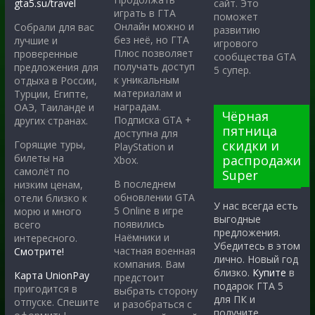
gta5.su/travel
сайт. Это
играть в ГТА
поможет
Онлайн можно и
Собрали для вас
развитию
без неё, но ГТА
лучшие и
игрового
Плюс позволяет
проверенные
сообщества GTA
получать доступ
предложения для
5 супер.
к уникальным
отдыха в России,
материалам и
Турции, Египте,
наградам.
ОАЭ, Таиланде и
Чёрная
Подписка GTA +
других странах.
пятница
доступна для
скидки и
Горящие туры,
PlayStation и
билеты на
распродажи
Xbox.
самолёт по
Super
В последнем
низким ценам,
обновлении GTA
отели близко к
У нас всегда есть
5 Online в игре
морю и много
выгодные
появились
всего
предложения.
Наёмники и
интересного.
Убедитесь в этом
частная военная
Смотрите!
лично. Новый год
компания. Вам
близко.
Купите
в
Карта UnionPay
предстоит
подарок ГТА 5
пригодится в
выбрать сторону
для ПК и
отпуске. Спешите
и разобраться с
получите