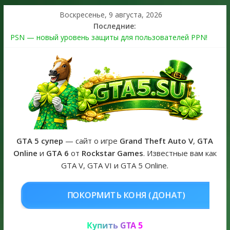
Воскресенье, 9 августа, 2026
Последние:
PSN — новый уровень защиты для пользователей PPN!
Теперь в каждой подписке
The Kortz Center Heist выйдет в GTA Online уже 14 июля
Регистрация в Rockstar Games Social Club ошибка #1.500.7:
как зарегистрировать аккаунт и войти без проблем в 2026
году
Получайте особые награды в GTA Online по программе
Fine Art Collector
GTA 6 официальная обложка игры и Предзаказ Grand Theft
Auto VI
GTA 5 супер
— сайт о игре
Grand Theft Auto V
,
GTA
Online
и
GTA 6
от
Rockstar Games
. Известные вам как
GTA V, GTA VI и GTA 5 Online.
ОНЯ (ДОНАТ)
КУПИТЬ GTA 5 ONL
Купить GTA 5