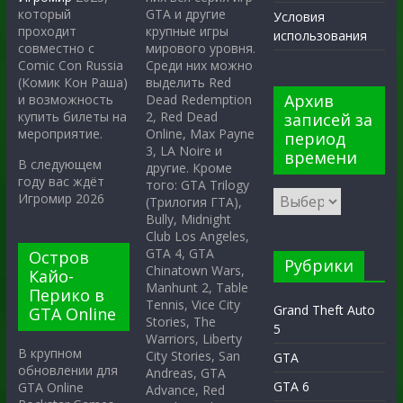
GTA и другие
который
Условия
крупные игры
проходит
использования
мирового уровня.
совместно с
Среди них можно
Comic Con Russia
выделить Red
(Комик Кон Раша)
Архив
Dead Redemption
и возможность
2, Red Dead
купить билеты на
записей за
Online, Max Payne
мероприятие.
период
3, LA Noire и
времени
В следующем
другие. Кроме
году вас ждёт
того: GTA Trilogy
Игромир 2026
(Трилогия ГТА),
Bully, Midnight
Club Los Angeles,
GTA 4, GTA
Остров
Рубрики
Chinatown Wars,
Кайо-
Manhunt 2, Table
Перико в
Tennis, Vice City
Grand Theft Auto
GTA Online
Stories, The
5
Warriors, Liberty
В крупном
City Stories, San
GTA
обновлении для
Andreas, GTA
GTA 6
GTA Online
Advance, Red