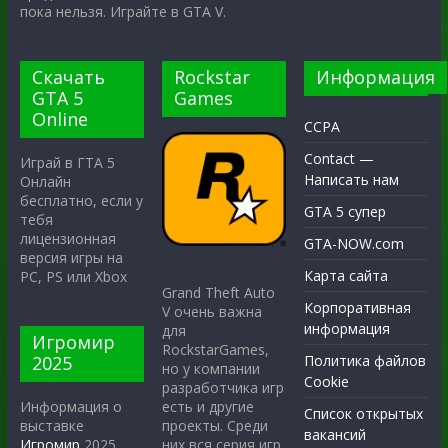
пока нельзя. Играйте в GTA V.
Скачать
Rockstar
Информация
GTA 5
Games
Online
CCPA
Contact —
Играй в ГТА 5
Написать нам
Онлайн
бесплатно, если у
GTA 5 супер
тебя
лицензионная
GTA-NOW.com
версия игры на
Карта сайта
PC, PS или Xbox
Grand Theft Auto
Корпоративная
V очень важна
информация
для
Игромир
RockstarGames,
2025
Политика файлов
но у компании
Cookie
разработчика игр
есть и другие
Информация о
Список открытых
проекты. Среди
выставке
вакансий
них вся серия игр
Игромир
2025,