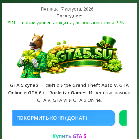
Пятница, 7 августа, 2026
Последние:
PSN — новый уровень защиты для пользователей PPN!
Теперь в каждой подписке
The Kortz Center Heist выйдет в GTA Online уже 14 июля
Регистрация в Rockstar Games Social Club ошибка #1.500.7:
как зарегистрировать аккаунт и войти без проблем в 2026
году
Получайте особые награды в GTA Online по программе
Fine Art Collector
GTA 6 официальная обложка игры и Предзаказ Grand Theft
Auto VI
GTA 5 супер
— сайт о игре
Grand Theft Auto V
,
GTA
Online
и
GTA 6
от
Rockstar Games
. Известные вам как
GTA V, GTA VI и GTA 5 Online.
НЯ (ДОНАТ)
КУПИТЬ GTA 5 ONL
Купить GTA 5