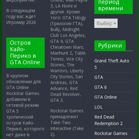
период
3, LA Noire и
времени
В следующем
другие. Кроме
году вас ждёт
того: GTA Trilogy
Игромир 2026
(Трилогия ГТА),
Bully, Midnight
Club Los Angeles,
GTA 4, GTA
Остров
Рубрики
Chinatown Wars,
Кайо-
Manhunt 2, Table
Перико в
Tennis, Vice City
Grand Theft Auto
GTA Online
Stories, The
5
Warriors, Liberty
В крупном
City Stories, San
GTA
обновлении для
Andreas, GTA
GTA 6
GTA Online
Advance, Red
Rockstar Games
Dead Revolver,
GTA Online
добавили в
GTA 3.
сетевой режим
LOL
Rockstar Games
GTA 5
принадлежит
тропический
Red Dead
Take-Two
остров Кайо-
Redemption 2
Interactive (Take
Перико, которого
Rockstar Games
2).
нет даже в