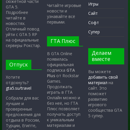
сюжетной части
Игры
Читайте игровые
GTA 5.
новости и
Подробнее
Сайт
узнавайте всё
читайте в
первыми.
Софт
новостях.
Отличный повод
Супер
уйти с GTA 5 RP
на официальные
ГТА Плюс
серверы Рокстар.
Делаем
В GTA Online
вместе
появилась
Отпуск
официальная
подписка
GTA
Вы можете
Plus
от Rockstar
Хотите
добавить свой
Games.
отдохнуть?
материал
на
Продолжать
gta5.su/travel
сайт. Это
играть в ГТА
поможет
Онлайн можно и
Собрали для вас
развитию
без неё, но ГТА
лучшие и
игрового
Плюс позволяет
проверенные
сообщества GTA
получать доступ
предложения для
5 супер.
к уникальным
отдыха в России,
материалам и
Турции, Египте,