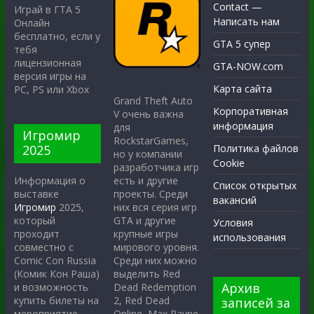
Contact —
Играй в ГТА 5
Написать нам
Онлайн
бесплатно, если у
GTA 5 супер
тебя
лицензионная
GTA-NOW.com
версия игры на
Карта сайта
PC, PS или Xbox
Grand Theft Auto
Корпоративная
V очень важна
информация
для
Игромир
RockstarGames,
2025
Политика файлов
но у компании
Cookie
разработчика игр
есть и другие
Информация о
Список открытых
проекты. Среди
выставке
вакансий
них вся серия игр
Игромир
2025,
GTA и другие
который
Условия
крупные игры
проходит
использования
мирового уровня.
совместно с
Среди них можно
Comic Con Russia
выделить Red
(Комик Кон Раша)
Архив
Dead Redemption
и возможность
2, Red Dead
купить билеты на
записей за
Online, Max Payne
мероприятие.