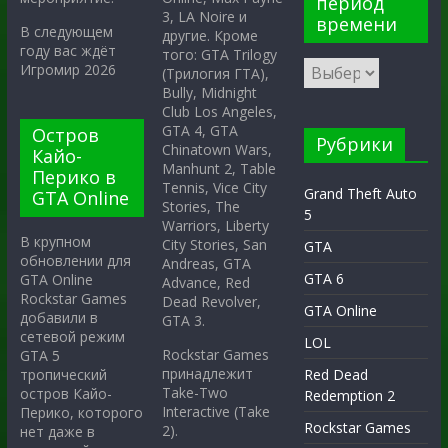
период
3, LA Noire и
времени
В следующем
другие. Кроме
году вас ждёт
того: GTA Trilogy
Игромир 2026
(Трилогия ГТА),
Bully, Midnight
Club Los Angeles,
GTA 4, GTA
Остров
Рубрики
Chinatown Wars,
Кайо-
Manhunt 2, Table
Перико в
Tennis, Vice City
Grand Theft Auto
GTA Online
Stories, The
5
Warriors, Liberty
В крупном
City Stories, San
GTA
обновлении для
Andreas, GTA
GTA 6
GTA Online
Advance, Red
Rockstar Games
Dead Revolver,
GTA Online
добавили в
GTA 3.
сетевой режим
LOL
Rockstar Games
GTA 5
принадлежит
тропический
Red Dead
Take-Two
остров Кайо-
Redemption 2
Interactive (Take
Перико, которого
Rockstar Games
2).
нет даже в