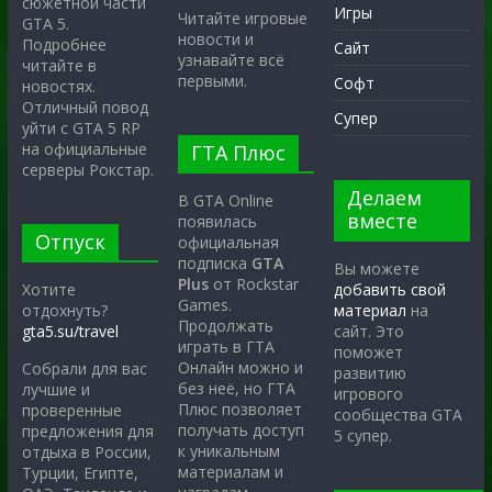
сюжетной части
Игры
Читайте игровые
GTA 5.
новости и
Подробнее
Сайт
узнавайте всё
читайте в
первыми.
Софт
новостях.
Отличный повод
Супер
уйти с GTA 5 RP
на официальные
ГТА Плюс
серверы Рокстар.
Делаем
В GTA Online
вместе
появилась
Отпуск
официальная
подписка
GTA
Вы можете
Plus
от Rockstar
Хотите
добавить свой
Games.
отдохнуть?
материал
на
Продолжать
gta5.su/travel
сайт. Это
играть в ГТА
поможет
Онлайн можно и
Собрали для вас
развитию
без неё, но ГТА
лучшие и
игрового
Плюс позволяет
проверенные
сообщества GTA
получать доступ
предложения для
5 супер.
к уникальным
отдыха в России,
материалам и
Турции, Египте,