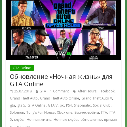
GTA Online
Обновление «Ночная жизнь» для
GTA Online
,
,
25.07.2018
GTA
1 Comment
After Hours
Facebook
,
,
,
Grand Theft Auto
Grand Theft Auto Online
Grand Theft Auto V
,
,
,
,
,
,
,
,
gta
gta 5
GTA Online
GTA V
pc
PS4
Snapmatic
Social Club
,
,
,
,
,
Solomun
Tony's Fun House
Xbox one
Бизнес-войны
ГТА
ГТА
,
,
,
,
,
5
клубы
Ночная жизнь
Ночные клубы
обновление
прямая
трансляция