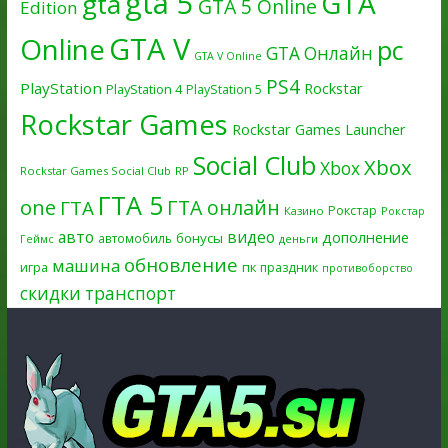
gta 5
GTA
gta
GTA 5 Online
Edition
GTA V
Online
pc
GTA Онлайн
GTA V Online
PS4
PlayStation
Rockstar
PlayStation 4
PlayStation 5
Rockstar Games
Rockstar Games Launcher
Social Club
Xbox
Xbox
Rockstar Games Social Club
RP
ГТА 5
one
ГТА онлайн
ГТА
Рокстар
Казино
Рокстар
авто
видео
дополнение
бонусы
автомобиль
Геймс
деньги
обновление
машина
игра
пк
праздник
противоборство
скидки
транспорт