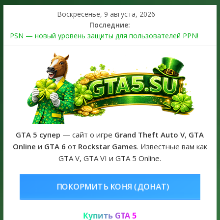
Воскресенье, 9 августа, 2026
Последние:
PSN — новый уровень защиты для пользователей PPN!
Теперь в каждой подписке
The Kortz Center Heist выйдет в GTA Online уже 14 июля
Регистрация в Rockstar Games Social Club ошибка #1.500.7:
как зарегистрировать аккаунт и войти без проблем в 2026
году
Получайте особые награды в GTA Online по программе
Fine Art Collector
GTA 6 официальная обложка игры и Предзаказ Grand Theft
Auto VI
GTA 5 супер
— сайт о игре
Grand Theft Auto V
,
GTA
Online
и
GTA 6
от
Rockstar Games
. Известные вам как
GTA V, GTA VI и GTA 5 Online.
КОНЯ (ДОНАТ)
КУПИТЬ GTA 5 ON
Купить GTA 5