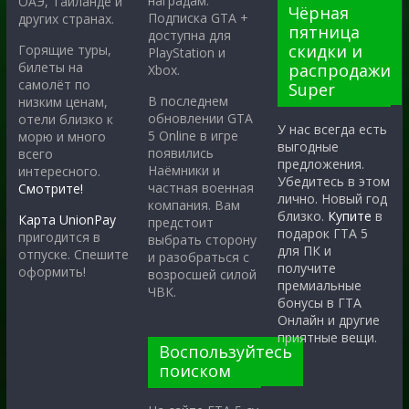
наградам.
ОАЭ, Таиланде и
Чёрная
Подписка GTA +
других странах.
пятница
доступна для
скидки и
Горящие туры,
PlayStation и
билеты на
распродажи
Xbox.
самолёт по
Super
В последнем
низким ценам,
обновлении GTA
отели близко к
У нас всегда есть
5 Online в игре
морю и много
выгодные
появились
всего
предложения.
Наёмники и
интересного.
Убедитесь в этом
частная военная
Смотрите!
лично. Новый год
компания. Вам
близко.
Купите
в
Карта UnionPay
предстоит
подарок ГТА 5
пригодится в
выбрать сторону
для ПК и
отпуске. Спешите
и разобраться с
получите
оформить!
возросшей силой
премиальные
ЧВК.
бонусы в ГТА
Онлайн и другие
приятные вещи.
Воспользуйтесь
поиском