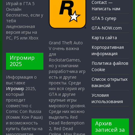
Contact —
Играй в ГТА 5
Написать нам
Онлайн
бесплатно, если у
GTA 5 супер
тебя
лицензионная
GTA-NOW.com
версия игры на
Карта сайта
PC, PS или Xbox
Grand Theft Auto
Корпоративная
V очень важна
информация
для
Игромир
RockstarGames,
2025
Политика файлов
но у компании
Cookie
разработчика игр
есть и другие
Информация о
Список открытых
проекты. Среди
выставке
вакансий
них вся серия игр
Игромир
2025,
GTA и другие
который
Условия
крупные игры
проходит
использования
мирового уровня.
совместно с
Среди них можно
Comic Con Russia
выделить Red
(Комик Кон Раша)
Архив
Dead Redemption
и возможность
2, Red Dead
купить билеты на
записей за
Online, Max Payne
мероприятие.