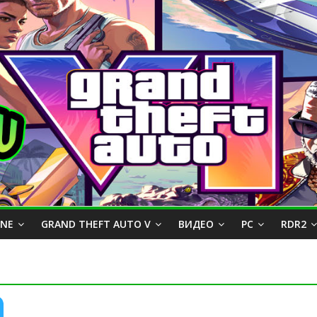
INE
GRAND THEFT AUTO V
ВИДЕО
PC
RDR2