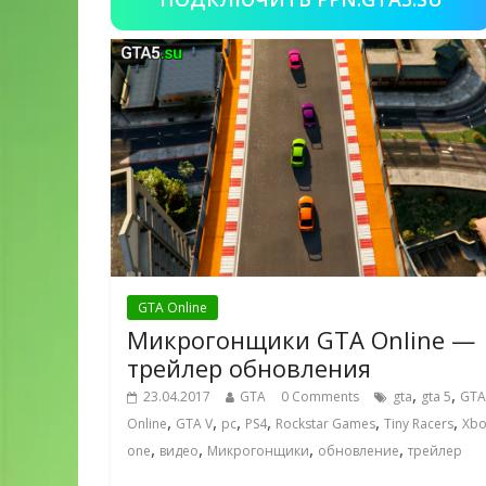
GTA Online
Микрогонщики GTA Online —
трейлер обновления
,
,
23.04.2017
GTA
0 Comments
gta
gta 5
GTA
,
,
,
,
,
,
Online
GTA V
pc
PS4
Rockstar Games
Tiny Racers
Xbo
,
,
,
,
one
видео
Микрогонщики
обновление
трейлер