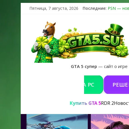
Пятница, 7 августа, 2026
Последние:
PSN — нов
The Kortz 
Регистраци
Получайте 
GTA 6 офиц
GTA 5 супер
— сайт о игре
КУПИТЬ GTA 5 ONLINE НА PC
РЕШЕНИЕ П
Купить GTA 5
RDR 2
Новос