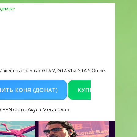
одписке
ровать аккаунт и войти без проблем в 2026 году
 Известные вам как GTA V, GTA VI и GTA 5 Online.
ОНЯ (ДОНАТ)
КУПИТЬ GTA 5 ONLINE НА 
з PPN
карты Акула
Мегалодон