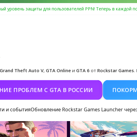
ый уровень защиты для пользователей PPN! Теперь в каждой п
Center Heist выйдет в GTA Online уже 14 июля
я в Rockstar Games Social Club ошибка #1.500.7: как зарегистри
особые награды в GTA Online по программе Fine Art Collector
иальная обложка игры и Предзаказ Grand Theft Auto VI
Grand Theft Auto V
,
GTA Online
и
GTA 6
от
Rockstar Games
.
РОБЛЕМ С GTA В РОССИИ
ПОКОРМИТЬ К
ти и события
Обновление Rockstar Games Launcher чере