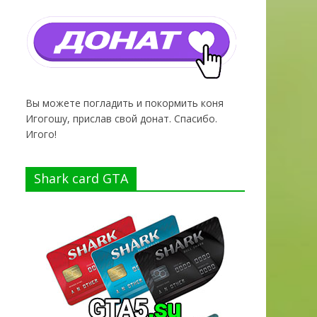
Вы можете погладить и покормить коня
Игогошу, прислав свой донат. Спасибо.
Игого!
Shark card GTA