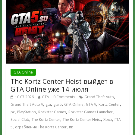
GTA Online
The Kortz Center Heist выйдет в
GTA Online уже 14 июля
,
10.07.2026
GTA
0 Comments
Grand Theft Auto
,
,
,
,
,
,
Grand Theft Auto V
gta
gta 5
GTA Online
GTA V
Kortz Center
,
,
,
,
pc
PlayStation
Rockstar Games
Rockstar Games Launcher
,
,
,
,
Social Club
The Kortz Center
The Kortz Center Heist
Xbox
ГТА
,
,
5
ограбление The Kortz Center
пк