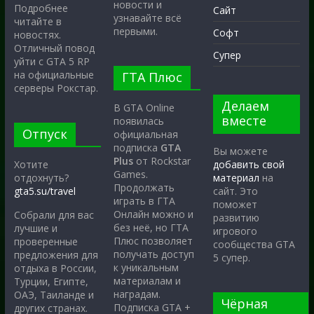
новости и
Подробнее
Сайт
узнавайте всё
читайте в
первыми.
Софт
новостях.
Отличный повод
Супер
уйти с GTA 5 RP
на официальные
ГТА Плюс
серверы Рокстар.
Делаем
В GTA Online
вместе
появилась
Отпуск
официальная
подписка
GTA
Вы можете
Plus
от Rockstar
Хотите
добавить свой
Games.
отдохнуть?
материал
на
Продолжать
gta5.su/travel
сайт. Это
играть в ГТА
поможет
Онлайн можно и
Собрали для вас
развитию
без неё, но ГТА
лучшие и
игрового
Плюс позволяет
проверенные
сообщества GTA
получать доступ
предложения для
5 супер.
к уникальным
отдыха в России,
материалам и
Турции, Египте,
наградам.
ОАЭ, Таиланде и
Чёрная
Подписка GTA +
других странах.