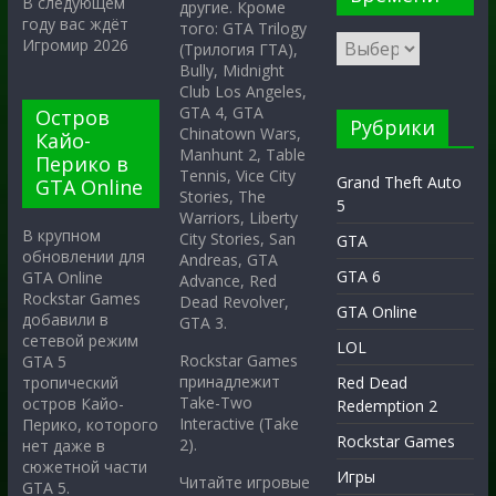
В следующем
другие. Кроме
году вас ждёт
того: GTA Trilogy
Игромир 2026
(Трилогия ГТА),
Bully, Midnight
Club Los Angeles,
GTA 4, GTA
Остров
Рубрики
Chinatown Wars,
Кайо-
Manhunt 2, Table
Перико в
Tennis, Vice City
Grand Theft Auto
GTA Online
Stories, The
5
Warriors, Liberty
В крупном
City Stories, San
GTA
обновлении для
Andreas, GTA
GTA 6
GTA Online
Advance, Red
Rockstar Games
Dead Revolver,
GTA Online
добавили в
GTA 3.
сетевой режим
LOL
Rockstar Games
GTA 5
принадлежит
тропический
Red Dead
Take-Two
остров Кайо-
Redemption 2
Interactive (Take
Перико, которого
Rockstar Games
2).
нет даже в
сюжетной части
Игры
Читайте игровые
GTA 5.