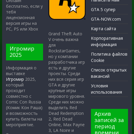
Онлайн
бесплатно, если у
GTA 5 супер
тебя
лицензионная
GTA-NOW.com
версия игры на
Карта сайта
PC, PS или Xbox
Grand Theft Auto
Корпоративная
V очень важна
информация
для
Игромир
RockstarGames,
2025
Политика файлов
но у компании
Cookie
разработчика игр
есть и другие
Информация о
Список открытых
проекты. Среди
выставке
вакансий
них вся серия игр
Игромир
2025,
GTA и другие
который
Условия
крупные игры
проходит
использования
мирового уровня.
совместно с
Среди них можно
Comic Con Russia
выделить Red
(Комик Кон Раша)
Архив
Dead Redemption
и возможность
2, Red Dead
купить билеты на
записей за
Online, Max Payne
мероприятие.
период
3, LA Noire и
времени