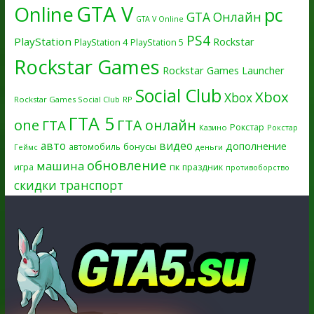
GTA V
Online
pc
GTA Онлайн
GTA V Online
PS4
PlayStation
Rockstar
PlayStation 4
PlayStation 5
Rockstar Games
Rockstar Games Launcher
Social Club
Xbox
Xbox
Rockstar Games Social Club
RP
ГТА 5
one
ГТА онлайн
ГТА
Рокстар
Казино
Рокстар
авто
видео
дополнение
бонусы
автомобиль
Геймс
деньги
обновление
машина
игра
пк
праздник
противоборство
скидки
транспорт