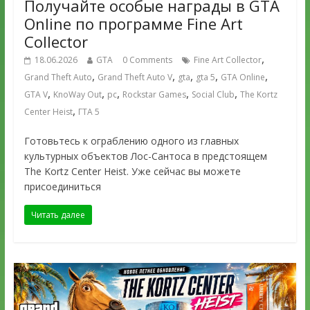
Получайте особые награды в GTA
Online по программе Fine Art
Collector
,
18.06.2026
GTA
0 Comments
Fine Art Collector
,
,
,
,
,
Grand Theft Auto
Grand Theft Auto V
gta
gta 5
GTA Online
,
,
,
,
,
GTA V
KnoWay Out
pc
Rockstar Games
Social Club
The Kortz
,
Center Heist
ГТА 5
Готовьтесь к ограблению одного из главных
культурных объектов Лос-Сантоса в предстоящем
The Kortz Center Heist. Уже сейчас вы можете
присоединиться
Читать далее