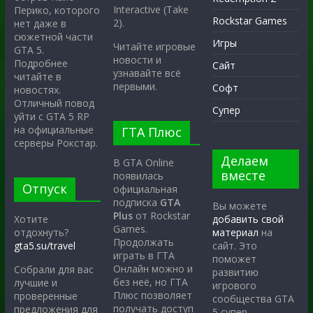
Interactive (Take
Перико, которого
Rockstar Games
2).
нет даже в
сюжетной части
Игры
Читайте игровые
GTA 5.
новости и
Подробнее
Сайт
узнавайте всё
читайте в
первыми.
Софт
новостях.
Отличный повод
Супер
уйти с GTA 5 RP
на официальные
ГТА Плюс
серверы Рокстар.
Делаем
В GTA Online
вместе
появилась
Отпуск
официальная
подписка
GTA
Вы можете
Plus
от Rockstar
Хотите
добавить свой
Games.
отдохнуть?
материал
на
Продолжать
gta5.su/travel
сайт. Это
играть в ГТА
поможет
Онлайн можно и
Собрали для вас
развитию
без неё, но ГТА
лучшие и
игрового
Плюс позволяет
проверенные
сообщества GTA
получать доступ
предложения для
5 супер.