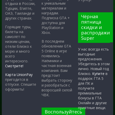
к уникальным
отдыха в России,
материалам и
Турции, Египте,
наградам.
ОАЭ, Таиланде и
Чёрная
Подписка GTA +
других странах.
пятница
доступна для
скидки и
Горящие туры,
PlayStation и
билеты на
распродажи
Xbox.
самолёт по
Super
В последнем
низким ценам,
обновлении GTA
отели близко к
У нас всегда есть
5 Online в игре
морю и много
выгодные
появились
всего
предложения.
Наёмники и
интересного.
Убедитесь в этом
частная военная
Смотрите!
лично. Новый год
компания. Вам
близко.
Купите
в
Карта UnionPay
предстоит
подарок ГТА 5
пригодится в
выбрать сторону
для ПК и
отпуске. Спешите
и разобраться с
получите
оформить!
возросшей силой
премиальные
ЧВК.
бонусы в ГТА
Онлайн и другие
приятные вещи.
Воспользуйтесь