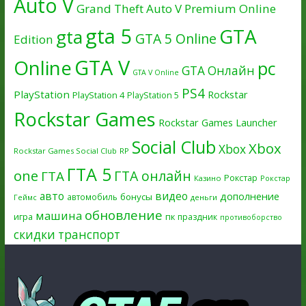
Auto V
Grand Theft Auto V Premium Online
gta 5
GTA
gta
GTA 5 Online
Edition
GTA V
Online
pc
GTA Онлайн
GTA V Online
PS4
PlayStation
Rockstar
PlayStation 4
PlayStation 5
Rockstar Games
Rockstar Games Launcher
Social Club
Xbox
Xbox
Rockstar Games Social Club
RP
ГТА 5
one
ГТА онлайн
ГТА
Рокстар
Казино
Рокстар
авто
видео
дополнение
бонусы
автомобиль
Геймс
деньги
обновление
машина
игра
пк
праздник
противоборство
скидки
транспорт