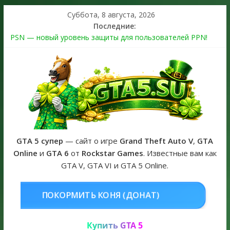
Суббота, 8 августа, 2026
Последние:
PSN — новый уровень защиты для пользователей PPN!
Теперь в каждой подписке
The Kortz Center Heist выйдет в GTA Online уже 14 июля
Регистрация в Rockstar Games Social Club ошибка #1.500.7:
как зарегистрировать аккаунт и войти без проблем в 2026
году
Получайте особые награды в GTA Online по программе
Fine Art Collector
GTA 6 официальная обложка игры и Предзаказ Grand Theft
Auto VI
GTA 5 супер
— сайт о игре
Grand Theft Auto V
,
GTA
Online
и
GTA 6
от
Rockstar Games
. Известные вам как
GTA V, GTA VI и GTA 5 Online.
ОНЯ (ДОНАТ)
КУПИТЬ GTA 5 ONL
Купить GTA 5