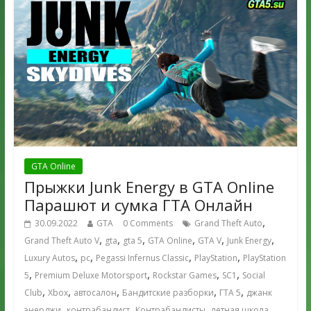
GTA Online
Прыжки Junk Energy в GTA Online
Парашют и сумка ГТА Онлайн
,
30.09.2022
GTA
0 Comments
Grand Theft Auto
,
,
,
,
,
,
Grand Theft Auto V
gta
gta 5
GTA Online
GTA V
Junk Energy
,
,
,
,
Luxury Autos
pc
Pegassi Infernus Classic
PlayStation
PlayStation
,
,
,
,
5
Premium Deluxe Motorsport
Rockstar Games
SC1
Social
,
,
,
,
,
Club
Xbox
автосалон
Бандитские разборки
ГТА 5
джанк
,
,
,
,
энерджи
контрабандист
Контрабандисты
летная школа