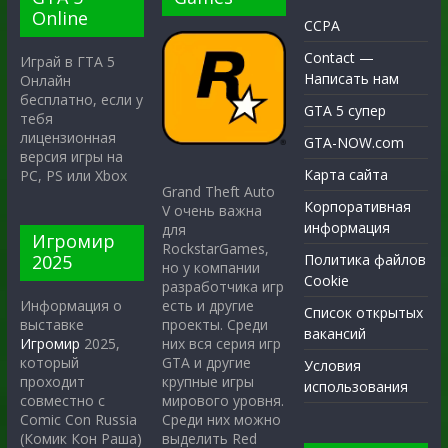
Online
CCPA
Contact —
Играй в ГТА 5
Написать нам
Онлайн
бесплатно, если у
GTA 5 супер
тебя
лицензионная
GTA-NOW.com
версия игры на
Карта сайта
PC, PS или Xbox
Grand Theft Auto
Корпоративная
V очень важна
информация
для
Игромир
RockstarGames,
2025
Политика файлов
но у компании
Cookie
разработчика игр
есть и другие
Информация о
Список открытых
проекты. Среди
выставке
вакансий
них вся серия игр
Игромир
2025,
GTA и другие
который
Условия
крупные игры
проходит
использования
мирового уровня.
совместно с
Среди них можно
Comic Con Russia
выделить Red
(Комик Кон Раша)