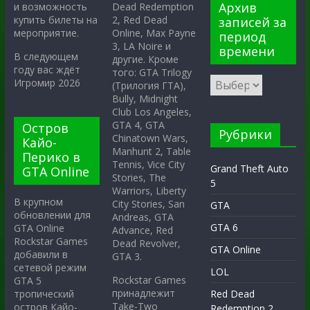
Архив
Dead Redemption
и возможность
2, Red Dead
купить билеты на
записей за
Online, Max Payne
мероприятие.
период
3, LA Noire и
времени
В следующем
другие. Кроме
году вас ждёт
того: GTA Trilogy
Игромир 2026
(Трилогия ГТА),
Bully, Midnight
Club Los Angeles,
GTA 4, GTA
Остров
Рубрики
Chinatown Wars,
Кайо-
Manhunt 2, Table
Перико в
Tennis, Vice City
Grand Theft Auto
GTA Online
Stories, The
5
Warriors, Liberty
В крупном
City Stories, San
GTA
обновлении для
Andreas, GTA
GTA 6
GTA Online
Advance, Red
Rockstar Games
Dead Revolver,
GTA Online
добавили в
GTA 3.
сетевой режим
LOL
Rockstar Games
GTA 5
принадлежит
тропический
Red Dead
Take-Two
остров Кайо-
Redemption 2