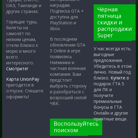
наградам.
ОАЭ, Таиланде и
Чёрная
Подписка GTA +
других странах.
пятница
доступна для
скидки и
Горящие туры,
PlayStation и
билеты на
распродажи
Xbox.
самолёт по
Super
В последнем
низким ценам,
обновлении GTA
отели близко к
У нас всегда есть
5 Online в игре
морю и много
выгодные
появились
всего
предложения.
Наёмники и
интересного.
Убедитесь в этом
частная военная
Смотрите!
лично. Новый год
компания. Вам
близко.
Купите
в
Карта UnionPay
предстоит
подарок ГТА 5
пригодится в
выбрать сторону
для ПК и
отпуске. Спешите
и разобраться с
получите
оформить!
возросшей силой
премиальные
ЧВК.
бонусы в ГТА
Онлайн и другие
приятные вещи.
Воспользуйтесь
поиском