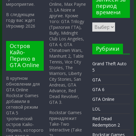
Online, Max Payne
мероприятие.
период
3, LA Noire и
времени
В следующем
другие. Кроме
году вас ждёт
того: GTA Trilogy
Игромир 2026
(Трилогия ГТА),
Bully, Midnight
Club Los Angeles,
GTA 4, GTA
Остров
Рубрики
Chinatown Wars,
Кайо-
Manhunt 2, Table
Перико в
Tennis, Vice City
Grand Theft Auto
GTA Online
Stories, The
5
Warriors, Liberty
В крупном
City Stories, San
GTA
обновлении для
Andreas, GTA
GTA 6
GTA Online
Advance, Red
Rockstar Games
Dead Revolver,
GTA Online
добавили в
GTA 3.
сетевой режим
LOL
Rockstar Games
GTA 5
принадлежит
тропический
Red Dead
Take-Two
остров Кайо-
Redemption 2
Interactive (Take
Перико, которого
Rockstar Games
2).
нет даже в