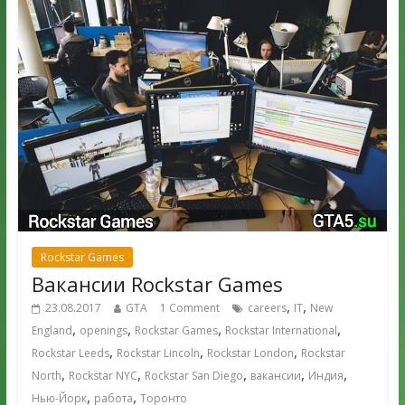
Rockstar Games
Вакансии Rockstar Games
,
,
23.08.2017
GTA
1 Comment
careers
IT
New
,
,
,
,
England
openings
Rockstar Games
Rockstar International
,
,
,
Rockstar Leeds
Rockstar Lincoln
Rockstar London
Rockstar
,
,
,
,
,
North
Rockstar NYC
Rockstar San Diego
вакансии
Индия
,
,
Нью-Йорк
работа
Торонто