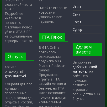
сюжетной части
Игры
Читайте игровые
GTA 5.
новости и
Подробнее
Сайт
узнавайте всё
читайте в
первыми.
Софт
новостях.
Отличный повод
Супер
уйти с GTA 5 RP
на официальные
ГТА Плюс
серверы Рокстар.
Делаем
В GTA Online
вместе
появилась
Отпуск
официальная
подписка
GTA
Вы можете
Plus
от Rockstar
Хотите
добавить свой
Games.
отдохнуть?
материал
на
Продолжать
gta5.su/travel
сайт. Это
играть в ГТА
поможет
Онлайн можно и
Собрали для вас
развитию
без неё, но ГТА
лучшие и
игрового
Плюс позволяет
проверенные
сообщества GTA
получать доступ
предложения для
5 супер.
к уникальным
отдыха в России,
материалам и
Турции, Египте,