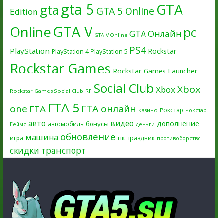
gta 5
GTA
gta
GTA 5 Online
Edition
GTA V
Online
pc
GTA Онлайн
GTA V Online
PS4
PlayStation
Rockstar
PlayStation 4
PlayStation 5
Rockstar Games
Rockstar Games Launcher
Social Club
Xbox
Xbox
Rockstar Games Social Club
RP
ГТА 5
one
ГТА онлайн
ГТА
Рокстар
Казино
Рокстар
авто
видео
дополнение
бонусы
автомобиль
Геймс
деньги
обновление
машина
игра
пк
праздник
противоборство
скидки
транспорт