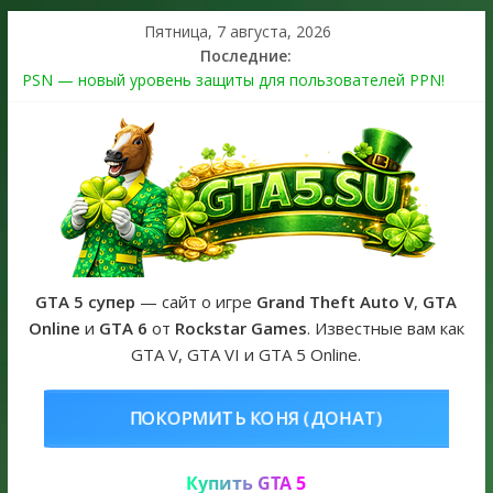
Пятница, 7 августа, 2026
Последние:
PSN — новый уровень защиты для пользователей PPN!
Теперь в каждой подписке
The Kortz Center Heist выйдет в GTA Online уже 14 июля
Регистрация в Rockstar Games Social Club ошибка #1.500.7:
как зарегистрировать аккаунт и войти без проблем в 2026
году
Получайте особые награды в GTA Online по программе
Fine Art Collector
GTA 6 официальная обложка игры и Предзаказ Grand Theft
Auto VI
GTA 5 супер
— сайт о игре
Grand Theft Auto V
,
GTA
Online
и
GTA 6
от
Rockstar Games
. Известные вам как
GTA V, GTA VI и GTA 5 Online.
ОНЯ (ДОНАТ)
КУПИТЬ GTA 5 ONL
Купить GTA 5