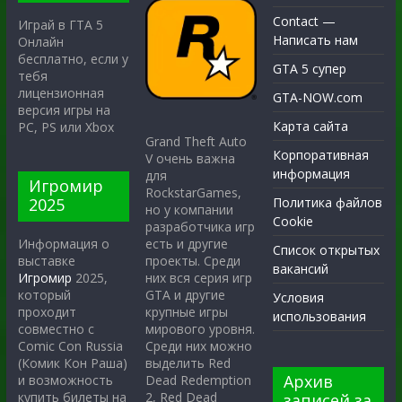
Contact —
Играй в ГТА 5
Написать нам
Онлайн
бесплатно, если у
GTA 5 супер
тебя
лицензионная
GTA-NOW.com
версия игры на
Карта сайта
PC, PS или Xbox
Grand Theft Auto
Корпоративная
V очень важна
информация
для
Игромир
RockstarGames,
2025
Политика файлов
но у компании
Cookie
разработчика игр
есть и другие
Информация о
Список открытых
проекты. Среди
выставке
вакансий
них вся серия игр
Игромир
2025,
GTA и другие
который
Условия
крупные игры
проходит
использования
мирового уровня.
совместно с
Среди них можно
Comic Con Russia
выделить Red
(Комик Кон Раша)
Архив
Dead Redemption
и возможность
2, Red Dead
купить билеты на
записей за