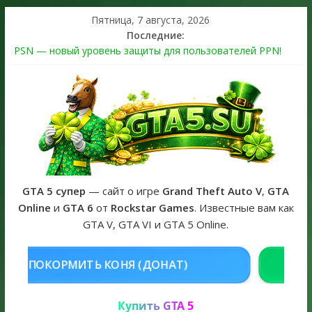
Пятница, 7 августа, 2026
Последние:
PSN — новый уровень защиты для пользователей PPN!
Теперь в каждой подписке
The Kortz Center Heist выйдет в GTA Online уже 14 июля
Регистрация в Rockstar Games Social Club ошибка #1.500.7:
как зарегистрировать аккаунт и войти без проблем в 2026
году
Получайте особые награды в GTA Online по программе
Fine Art Collector
GTA 6 официальная обложка игры и Предзаказ Grand Theft
Auto VI
GTA 5 супер
— сайт о игре
Grand Theft Auto V
,
GTA
Online
и
GTA 6
от
Rockstar Games
. Известные вам как
GTA V, GTA VI и GTA 5 Online.
НЯ (ДОНАТ)
КУПИТЬ GTA 5 ONL
Купить GTA 5