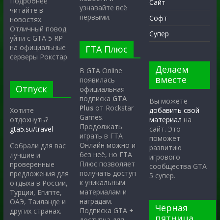
Подробнее
Сайт
узнавайте всё
читайте в
первыми.
Софт
новостях.
Отличный повод
Супер
уйти с GTA 5 RP
на официальные
ГТА Плюс
серверы Рокстар.
Делаем
В GTA Online
вместе
появилась
Отпуск
официальная
подписка
GTA
Вы можете
Plus
от Rockstar
Хотите
добавить свой
Games.
отдохнуть?
материал
на
Продолжать
gta5.su/travel
сайт. Это
играть в ГТА
поможет
Онлайн можно и
Собрали для вас
развитию
без неё, но ГТА
лучшие и
игрового
Плюс позволяет
проверенные
сообщества GTA
получать доступ
предложения для
5 супер.
к уникальным
отдыха в России,
материалам и
Турции, Египте,
наградам.
ОАЭ, Таиланде и
Чёрная
Подписка GTA +
других странах.
пятница
доступна для