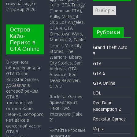
году вас ждёт
того: GTA Trilogy
Игромир 2026
(Трилогия ГТА),
Bully, Midnight
Club Los Angeles,
GTA 4, GTA
Остров
Рубрики
Chinatown Wars,
Кайо-
Manhunt 2, Table
Перико в
Tennis, Vice City
Grand Theft Auto
GTA Online
Stories, The
5
Warriors, Liberty
В крупном
City Stories, San
GTA
обновлении для
Andreas, GTA
GTA 6
GTA Online
Advance, Red
Rockstar Games
Dead Revolver,
GTA Online
добавили в
GTA 3.
сетевой режим
LOL
Rockstar Games
GTA 5
принадлежит
тропический
Red Dead
Take-Two
остров Кайо-
Redemption 2
Interactive (Take
Перико, которого
Rockstar Games
2).
нет даже в
сюжетной части
Игры
Читайте игровые
GTA 5.
новости и