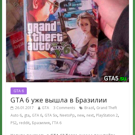
GTA 6
GTA 6 уже вышла в Бразилии
,
26.01.2017
GTA
3 Comments
Brazil
Grand Theft
,
,
,
,
,
,
,
,
Auto 6
gta
GTA 6
GTA Six
NeetoPp
new
next
PlayStation 2
,
,
,
PS2
reddit
Бразилия
ГТА 6