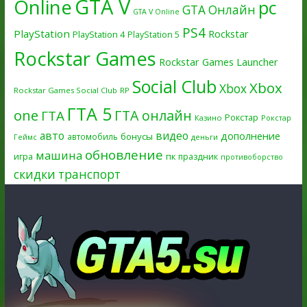
GTA V
Online
pc
GTA Онлайн
GTA V Online
PS4
PlayStation
Rockstar
PlayStation 4
PlayStation 5
Rockstar Games
Rockstar Games Launcher
Social Club
Xbox
Xbox
Rockstar Games Social Club
RP
ГТА 5
one
ГТА онлайн
ГТА
Рокстар
Казино
Рокстар
авто
видео
дополнение
бонусы
автомобиль
Геймс
деньги
обновление
машина
игра
пк
праздник
противоборство
скидки
транспорт