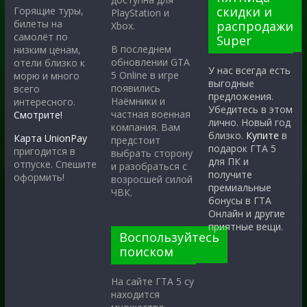
скидки и
Горящие туры,
PlayStation и
билеты на
распродажи
Xbox.
самолёт по
Super
В последнем
низким ценам,
обновлении GTA
отели близко к
У нас всегда есть
5 Online в игре
морю и много
выгодные
появились
всего
предложения.
Наёмники и
интересного.
Убедитесь в этом
частная военная
Смотрите!
лично. Новый год
компания. Вам
близко.
Купите
в
Карта UnionPay
предстоит
подарок ГТА 5
пригодится в
выбрать сторону
для ПК и
отпуске. Спешите
и разобраться с
получите
оформить!
возросшей силой
премиальные
ЧВК.
бонусы в ГТА
Онлайн и другие
приятные вещи.
Воспользуйтесь
поиском
На сайте ГТА 5 су
находится