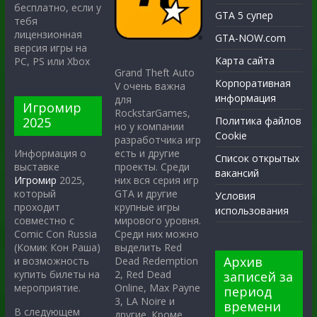
бесплатно, если у
GTA 5 супер
тебя
лицензионная
GTA-NOW.com
версия игры на
Карта сайта
PC, PS или Xbox
Grand Theft Auto
Корпоративная
V очень важна
информация
для
Игромир
RockstarGames,
2025
Политика файлов
но у компании
Cookie
разработчика игр
есть и другие
Информация о
Список открытых
проекты. Среди
выставке
вакансий
них вся серия игр
Игромир
2025,
GTA и другие
который
Условия
крупные игры
проходит
использования
мирового уровня.
совместно с
Среди них можно
Comic Con Russia
выделить Red
(Комик Кон Раша)
Архив
Dead Redemption
и возможность
2, Red Dead
купить билеты на
записей за
Online, Max Payne
мероприятие.
период
3, LA Noire и
времени
В следующем
другие. Кроме