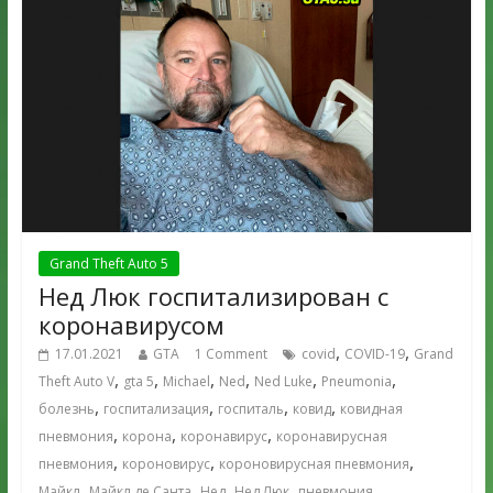
Grand Theft Auto 5
Нед Люк госпитализирован с
коронавирусом
,
,
17.01.2021
GTA
1 Comment
covid
COVID-19
Grand
,
,
,
,
,
,
Theft Auto V
gta 5
Michael
Ned
Ned Luke
Pneumonia
,
,
,
,
болезнь
госпитализация
госпиталь
ковид
ковидная
,
,
,
пневмония
корона
коронавирус
коронавирусная
,
,
,
пневмония
короновирус
короновирусная пневмония
,
,
,
,
Майкл
Майкл де Санта
Нед
Нед Люк
пневмония