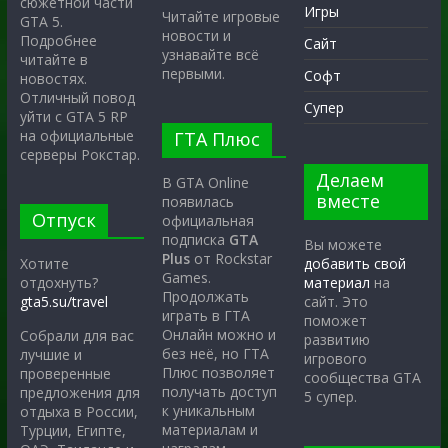
сюжетной части
Игры
Читайте игровые
GTA 5.
новости и
Подробнее
Сайт
узнавайте всё
читайте в
первыми.
Софт
новостях.
Отличный повод
Супер
уйти с GTA 5 RP
на официальные
ГТА Плюс
серверы Рокстар.
Делаем
В GTA Online
вместе
появилась
Отпуск
официальная
подписка
GTA
Вы можете
Plus
от Rockstar
Хотите
добавить свой
Games.
отдохнуть?
материал
на
Продолжать
gta5.su/travel
сайт. Это
играть в ГТА
поможет
Онлайн можно и
Собрали для вас
развитию
без неё, но ГТА
лучшие и
игрового
Плюс позволяет
проверенные
сообщества GTA
получать доступ
предложения для
5 супер.
к уникальным
отдыха в России,
материалам и
Турции, Египте,