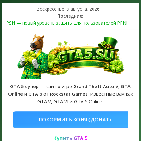
Воскресенье, 9 августа, 2026
Последние:
PSN — новый уровень защиты для пользователей PPN!
Теперь в каждой подписке
The Kortz Center Heist выйдет в GTA Online уже 14 июля
Регистрация в Rockstar Games Social Club ошибка #1.500.7:
как зарегистрировать аккаунт и войти без проблем в 2026
году
Получайте особые награды в GTA Online по программе
Fine Art Collector
GTA 6 официальная обложка игры и Предзаказ Grand Theft
Auto VI
GTA 5 супер
— сайт о игре
Grand Theft Auto V
,
GTA
Online
и
GTA 6
от
Rockstar Games
. Известные вам как
GTA V, GTA VI и GTA 5 Online.
ОНЯ (ДОНАТ)
КУПИТЬ GTA 5 ONL
Купить GTA 5