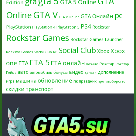
gta 5
GTA
gta
GTA 5 Online
Edition
GTA V
Online
pc
GTA Онлайн
GTA V Online
PS4
PlayStation
Rockstar
PlayStation 4
PlayStation 5
Rockstar Games
Rockstar Games Launcher
Social Club
Xbox
Xbox
Rockstar Games Social Club
RP
ГТА 5
one
ГТА онлайн
ГТА
Рокстар
Казино
Рокстар
авто
видео
дополнение
бонусы
автомобиль
Геймс
деньги
обновление
машина
игра
пк
праздник
противоборство
скидки
транспорт