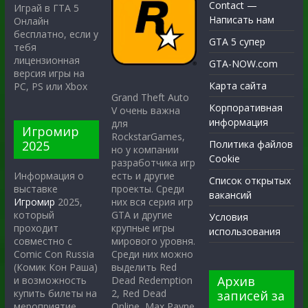
Contact —
Играй в ГТА 5
Написать нам
Онлайн
бесплатно, если у
GTA 5 супер
тебя
лицензионная
GTA-NOW.com
версия игры на
Карта сайта
PC, PS или Xbox
Grand Theft Auto
Корпоративная
V очень важна
информация
для
Игромир
RockstarGames,
2025
Политика файлов
но у компании
Cookie
разработчика игр
есть и другие
Информация о
Список открытых
проекты. Среди
выставке
вакансий
них вся серия игр
Игромир
2025,
GTA и другие
который
Условия
крупные игры
проходит
использования
мирового уровня.
совместно с
Среди них можно
Comic Con Russia
выделить Red
(Комик Кон Раша)
Архив
Dead Redemption
и возможность
2, Red Dead
купить билеты на
записей за
Online, Max Payne
мероприятие.