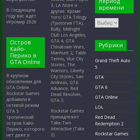
период
3, LA Noire и
времени
В следующем
другие. Кроме
году вас ждёт
того: GTA Trilogy
Игромир 2026
(Трилогия ГТА),
Bully, Midnight
Club Los Angeles,
GTA 4, GTA
Остров
Рубрики
Chinatown Wars,
Кайо-
Manhunt 2, Table
Перико в
Tennis, Vice City
Grand Theft Auto
GTA Online
Stories, The
5
Warriors, Liberty
В крупном
City Stories, San
GTA
обновлении для
Andreas, GTA
GTA 6
GTA Online
Advance, Red
Rockstar Games
Dead Revolver,
GTA Online
добавили в
GTA 3.
сетевой режим
LOL
Rockstar Games
GTA 5
принадлежит
тропический
Red Dead
Take-Two
остров Кайо-
Redemption 2
Interactive (Take
Перико, которого
Rockstar Games
2).
нет даже в