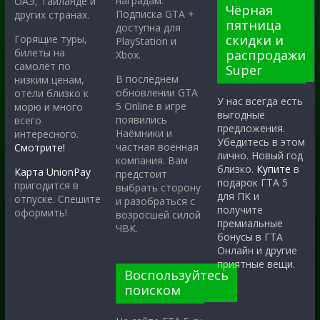
наградам.
ОАЭ, Таиланде и
Чёрная
Подписка GTA +
других странах.
пятница
доступна для
скидки и
Горящие туры,
PlayStation и
билеты на
распродажи
Xbox.
самолёт по
Super
В последнем
низким ценам,
обновлении GTA
отели близко к
У нас всегда есть
5 Online в игре
морю и много
выгодные
появились
всего
предложения.
Наёмники и
интересного.
Убедитесь в этом
частная военная
Смотрите!
лично. Новый год
компания. Вам
близко.
Купите
в
Карта UnionPay
предстоит
подарок ГТА 5
пригодится в
выбрать сторону
для ПК и
отпуске. Спешите
и разобраться с
получите
оформить!
возросшей силой
премиальные
ЧВК.
бонусы в ГТА
Онлайн и другие
приятные вещи.
Воспользуйтесь
поиском