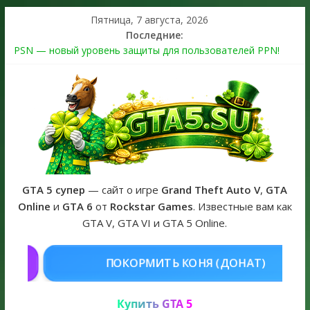
Пятница, 7 августа, 2026
Последние:
PSN — новый уровень защиты для пользователей PPN!
Теперь в каждой подписке
The Kortz Center Heist выйдет в GTA Online уже 14 июля
Регистрация в Rockstar Games Social Club ошибка #1.500.7:
как зарегистрировать аккаунт и войти без проблем в 2026
году
Получайте особые награды в GTA Online по программе
Fine Art Collector
GTA 6 официальная обложка игры и Предзаказ Grand Theft
Auto VI
GTA 5 супер
— сайт о игре
Grand Theft Auto V
,
GTA
Online
и
GTA 6
от
Rockstar Games
. Известные вам как
GTA V, GTA VI и GTA 5 Online.
КОНЯ (ДОНАТ)
КУПИТЬ GTA 5 O
Купить GTA 5