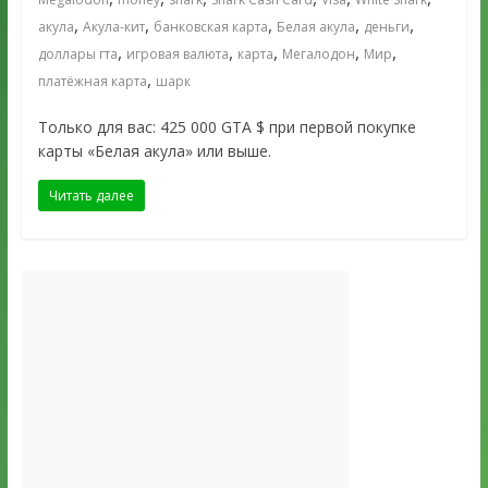
,
,
,
,
,
акула
Акула-кит
банковская карта
Белая акула
деньги
,
,
,
,
,
доллары гта
игровая валюта
карта
Мегалодон
Мир
,
платёжная карта
шарк
Только для вас: 425 000 GTA $ при первой покупке
карты «Белая акула» или выше.
Читать далее