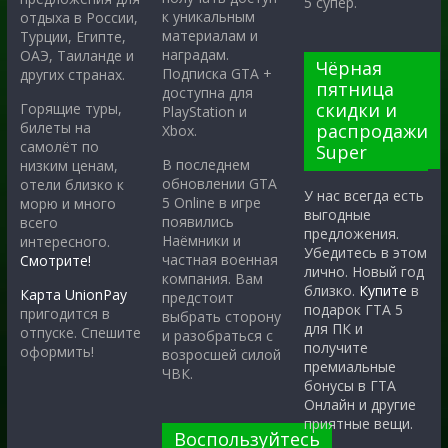
5 супер.
к уникальным
отдыха в России,
материалам и
Турции, Египте,
наградам.
ОАЭ, Таиланде и
Чёрная
Подписка GTA +
других странах.
пятница
доступна для
скидки и
Горящие туры,
PlayStation и
билеты на
распродажи
Xbox.
самолёт по
Super
В последнем
низким ценам,
обновлении GTA
отели близко к
У нас всегда есть
5 Online в игре
морю и много
выгодные
появились
всего
предложения.
Наёмники и
интересного.
Убедитесь в этом
частная военная
Смотрите!
лично. Новый год
компания. Вам
близко.
Купите
в
Карта UnionPay
предстоит
подарок ГТА 5
пригодится в
выбрать сторону
для ПК и
отпуске. Спешите
и разобраться с
получите
оформить!
возросшей силой
премиальные
ЧВК.
бонусы в ГТА
Онлайн и другие
приятные вещи.
Воспользуйтесь