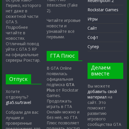
Redemption 2
Interactive (Take
Перико, которого
Rockstar Games
2).
нет даже в
сюжетной части
Игры
Читайте игровые
GTA 5.
новости и
Подробнее
Сайт
узнавайте всё
читайте в
первыми.
Софт
новостях.
Отличный повод
Супер
уйти с GTA 5 RP
на официальные
ГТА Плюс
серверы Рокстар.
Делаем
В GTA Online
вместе
появилась
Отпуск
официальная
подписка
GTA
Вы можете
Plus
от Rockstar
Хотите
добавить свой
Games.
отдохнуть?
материал
на
Продолжать
gta5.su/travel
сайт. Это
играть в ГТА
поможет
Онлайн можно и
Собрали для вас
развитию
без неё, но ГТА
лучшие и
игрового
Плюс позволяет
проверенные
сообщества GTA
получать доступ
предложения для