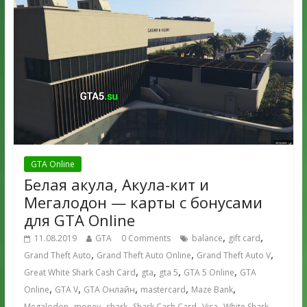
GTA Online
Белая акула, Акула-кит и
Мегалодон — карты с бонусами
для GTA Online
,
,
11.08.2019
GTA
0 Comments
balance
gift card
,
,
,
Grand Theft Auto
Grand Theft Auto Online
Grand Theft Auto V
,
,
,
,
Great White Shark Cash Card
gta
gta 5
GTA 5 Online
GTA
,
,
,
,
,
Online
GTA V
GTA Онлайн
mastercard
Maze Bank
,
,
,
,
,
,
Megalodon
money
shark
Shark Cash Card
Visa
White Shark