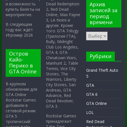
Архив
Dead Redemption
и возможность
2, Red Dead
купить билеты на
записей за
Online, Max Payne
мероприятие.
период
3, LA Noire и
времени
В следующем
другие. Кроме
году вас ждёт
того: GTA Trilogy
Игромир 2026
(Трилогия ГТА),
Bully, Midnight
Club Los Angeles,
GTA 4, GTA
Остров
Рубрики
Chinatown Wars,
Кайо-
Manhunt 2, Table
Перико в
Tennis, Vice City
Grand Theft Auto
GTA Online
Stories, The
5
Warriors, Liberty
В крупном
City Stories, San
GTA
обновлении для
Andreas, GTA
GTA 6
GTA Online
Advance, Red
Rockstar Games
Dead Revolver,
GTA Online
добавили в
GTA 3.
сетевой режим
LOL
Rockstar Games
GTA 5
принадлежит
тропический
Red Dead
Take-Two
остров Кайо-