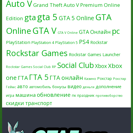
Auto V
Grand Theft Auto V Premium Online
gta 5
GTA
gta
GTA 5 Online
Edition
GTA V
Online
pc
GTA Онлайн
GTA V Online
PS4
PlayStation
Rockstar
PlayStation 4
PlayStation 5
Rockstar Games
Rockstar Games Launcher
Social Club
Xbox
Xbox
Rockstar Games Social Club
RP
ГТА 5
one
ГТА онлайн
ГТА
Рокстар
Казино
Рокстар
авто
видео
дополнение
бонусы
автомобиль
Геймс
деньги
обновление
машина
игра
пк
праздник
противоборство
скидки
транспорт