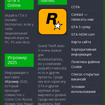
GTA 5
Games
Online
CCPA
Contact —
Играй в ГТА 5
Написать нам
Онлайн
бесплатно, если у
GTA 5 супер
тебя
лицензионная
GTA-NOW.com
версия игры на
Карта сайта
PC, PS или Xbox
Grand Theft Auto
Корпоративная
V очень важна
информация
для
Игромир
RockstarGames,
2025
Политика файлов
но у компании
Cookie
разработчика игр
есть и другие
Информация о
Список открытых
проекты. Среди
выставке
вакансий
них вся серия игр
Игромир
2025,
GTA и другие
который
Условия
крупные игры
проходит
использования
мирового уровня.
совместно с
Среди них можно
Comic Con Russia
выделить Red
(Комик Кон Раша)