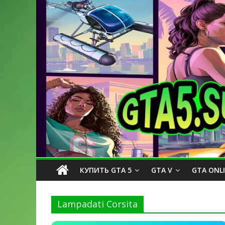
КУПИТЬ GTA 5
GTA V
GTA ONL
Lampadati Corsita