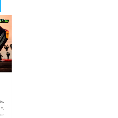
,
to
,
 V
ion