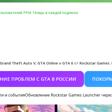
льзователей PPN! Теперь в каждой подписке
Online уже 14 июля
Club ошибка #1.500.7: как зарегистрировать аккаунт и войти без
e по программе Fine Art Collector
едзаказ Grand Theft Auto VI
Grand Theft Auto V
,
GTA Online
и
GTA 6
от
Rockstar Games
.
РОБЛЕМ С GTA В РОССИИ
ПОКОРМИТЬ К
ти и события
Обновление Rockstar Games Launcher чере