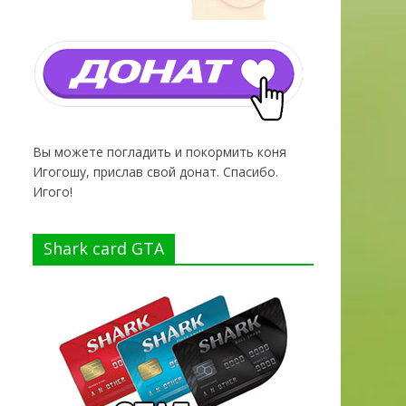
Вы можете погладить и покормить коня
Игогошу, прислав свой донат. Спасибо.
Игого!
Shark card GTA