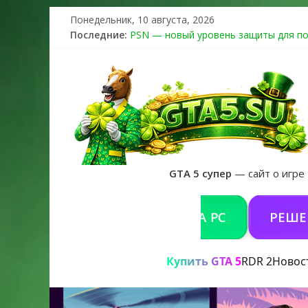
Понедельник, 10 августа, 2026
Последние:
PSN — новый уровень защиты для по
The Kortz Center Heist выйдет в GTA 
Регистрация в Rockstar Games Social 
Получайте особые награды в GTA Onlin
GTA 6 официальная обложка игры и Пр
GTA 5 супер
— сайт о игре
КУПИТЬ GTA 5 ONLINE НА PC
РЕШЕНИЕ П
Купить GTA 5
RDR 2
Новос