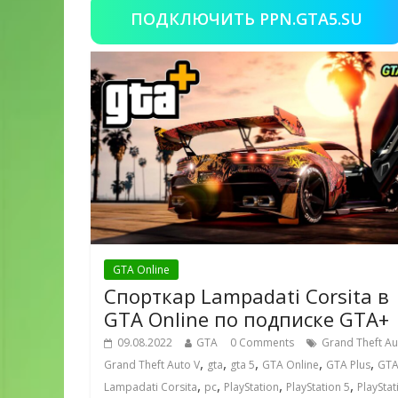
ПОДКЛЮЧИТЬ PPN.GTA5.SU
GTA Online
Спорткар Lampadati Corsita в
GTA Online по подписке GTA+
09.08.2022
GTA
0 Comments
Grand Theft Au
,
,
,
,
,
Grand Theft Auto V
gta
gta 5
GTA Online
GTA Plus
GTA
,
,
,
,
Lampadati Corsita
pc
PlayStation
PlayStation 5
PlayStat