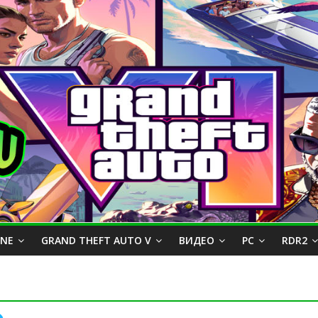
INE
GRAND THEFT AUTO V
ВИДЕО
PC
RDR2