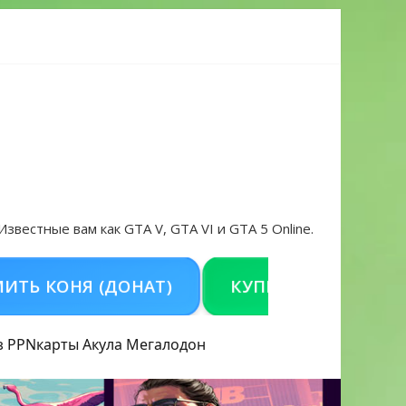
 проблем в 2026 году
 Известные вам как GTA V, GTA VI и GTA 5 Online.
ОНЯ (ДОНАТ)
КУПИТЬ GTA 5 ONLINE НА 
з PPN
карты Акула
Мегалодон