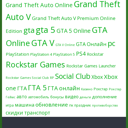
Grand Theft
Grand Theft Auto Online
Auto V
Grand Theft Auto V Premium Online
gta 5
GTA
gta
GTA 5 Online
Edition
GTA V
Online
pc
GTA Онлайн
GTA V Online
PS4
PlayStation
Rockstar
PlayStation 4
PlayStation 5
Rockstar Games
Rockstar Games Launcher
Social Club
Xbox
Xbox
Rockstar Games Social Club
RP
ГТА 5
one
ГТА онлайн
ГТА
Рокстар
Казино
Рокстар
авто
видео
дополнение
бонусы
автомобиль
Геймс
деньги
обновление
машина
игра
пк
праздник
противоборство
скидки
транспорт