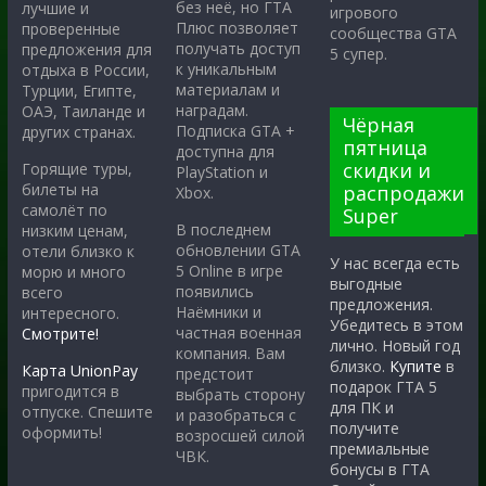
без неё, но ГТА
лучшие и
игрового
Плюс позволяет
проверенные
сообщества GTA
получать доступ
предложения для
5 супер.
к уникальным
отдыха в России,
материалам и
Турции, Египте,
наградам.
ОАЭ, Таиланде и
Чёрная
Подписка GTA +
других странах.
пятница
доступна для
скидки и
Горящие туры,
PlayStation и
билеты на
распродажи
Xbox.
самолёт по
Super
В последнем
низким ценам,
обновлении GTA
отели близко к
У нас всегда есть
5 Online в игре
морю и много
выгодные
появились
всего
предложения.
Наёмники и
интересного.
Убедитесь в этом
частная военная
Смотрите!
лично. Новый год
компания. Вам
близко.
Купите
в
Карта UnionPay
предстоит
подарок ГТА 5
пригодится в
выбрать сторону
для ПК и
отпуске. Спешите
и разобраться с
получите
оформить!
возросшей силой
премиальные
ЧВК.
бонусы в ГТА