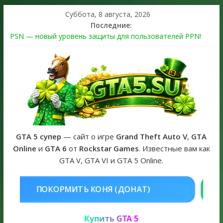
Суббота, 8 августа, 2026
Последние:
PSN — новый уровень защиты для пользователей PPN!
Теперь в каждой подписке
The Kortz Center Heist выйдет в GTA Online уже 14 июля
Регистрация в Rockstar Games Social Club ошибка #1.500.7:
как зарегистрировать аккаунт и войти без проблем в 2026
году
Получайте особые награды в GTA Online по программе
Fine Art Collector
GTA 6 официальная обложка игры и Предзаказ Grand Theft
Auto VI
GTA 5 супер
— сайт о игре
Grand Theft Auto V
,
GTA
Online
и
GTA 6
от
Rockstar Games
. Известные вам как
GTA V, GTA VI и GTA 5 Online.
НЯ (ДОНАТ)
КУПИТЬ GTA 5 ONL
Купить GTA 5