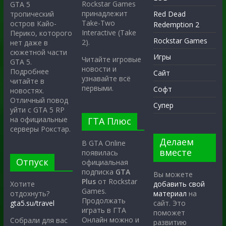
Rockstar Games
GTA 5
принадлежит
тропический
Red Dead
Take-Two
остров Кайо-
Redemption 2
Interactive (Take
Перико, которого
Rockstar Games
2).
нет даже в
сюжетной части
Игры
Читайте игровые
GTA 5.
новости и
Подробнее
Сайт
узнавайте всё
читайте в
первыми.
Софт
новостях.
Отличный повод
Супер
уйти с GTA 5 RP
на официальные
ГТА Плюс
серверы Рокстар.
Делаем
В GTA Online
вместе
появилась
Отпуск
официальная
подписка
GTA
Вы можете
Plus
от Rockstar
Хотите
добавить свой
Games.
отдохнуть?
материал
на
Продолжать
gta5.su/travel
сайт. Это
играть в ГТА
поможет
Онлайн можно и
Собрали для вас
развитию