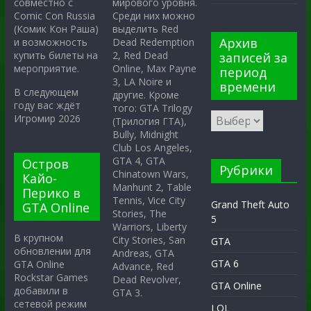
мирового уровня.
совместно с
Среди них можно
Comic Con Russia
выделить Red
(Комик Кон Раша)
Архив
Dead Redemption
и возможность
2, Red Dead
купить билеты на
записей за
Online, Max Payne
мероприятие.
период
3, LA Noire и
времени
В следующем
другие. Кроме
году вас ждёт
того: GTA Trilogy
Игромир 2026
(Трилогия ГТА),
Bully, Midnight
Club Los Angeles,
GTA 4, GTA
Остров
Рубрики
Chinatown Wars,
Кайо-
Manhunt 2, Table
Перико в
Tennis, Vice City
Grand Theft Auto
GTA Online
Stories, The
5
Warriors, Liberty
В крупном
City Stories, San
GTA
обновлении для
Andreas, GTA
GTA 6
GTA Online
Advance, Red
Rockstar Games
Dead Revolver,
GTA Online
добавили в
GTA 3.
сетевой режим
LOL