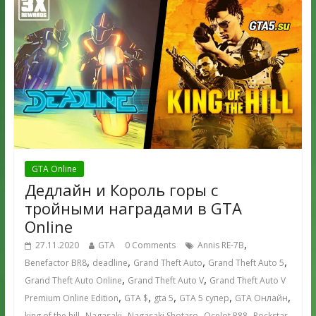
GTA Online
Дедлайн и Король горы с
тройными наградами в GTA
Online
,
27.11.2020
GTA
0 Comments
Annis RE-7B
,
,
,
,
Benefactor BR8
deadline
Grand Theft Auto
Grand Theft Auto 5
,
,
Grand Theft Auto Online
Grand Theft Auto V
Grand Theft Auto V
,
,
,
,
,
Premium Online Edition
GTA $
gta 5
GTA 5 супер
GTA Онлайн
,
,
,
,
,
king of the hill
Nagasaki
Nagasaki Shotaro
Ocelot R88
Rockstar