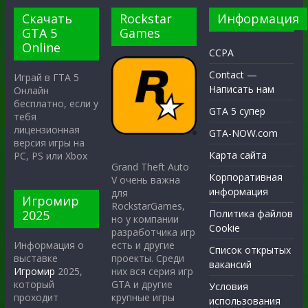
Скачать
Rockstar
Информация
GTA 5
Games
Online
CCPA
Contact —
Играй в ГТА 5
Написать нам
Онлайн
бесплатно, если у
GTA 5 супер
тебя
лицензионная
GTA-NOW.com
версия игры на
Карта сайта
PC, PS или Xbox
Grand Theft Auto
Корпоративная
V очень важна
информация
для
Игромир
RockstarGames,
2025
Политика файлов
но у компании
Cookie
разработчика игр
есть и другие
Информация о
Список открытых
проекты. Среди
выставке
вакансий
них вся серия игр
Игромир
2025,
GTA и другие
который
Условия
крупные игры
проходит
использования