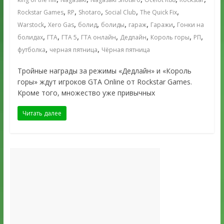
,
,
,
,
,
Rockstar Games
RP
Shotaro
Social Club
The Quick Fix
,
,
,
,
,
,
Warstock
Xero Gas
болид
болиды
гараж
Гаражи
Гонки на
,
,
,
,
,
,
,
болидах
ГТА
ГТА 5
ГТА онлайн
Дедлайн
Король горы
РП
,
,
футболка
черная пятница
Чёрная пятница
Тройные награды за режимы «Дедлайн» и «Король
горы» ждут игроков GTA Online от Rockstar Games.
Кроме того, множество уже привычных
Читать далее