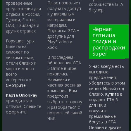
Плюс позволяет
проверенные
сообщества GTA
получать доступ
предложения для
5 супер.
к уникальным
отдыха в России,
материалам и
Турции, Египте,
наградам.
ОАЭ, Таиланде и
Чёрная
Подписка GTA +
других странах.
пятница
доступна для
скидки и
Горящие туры,
PlayStation и
билеты на
распродажи
Xbox.
самолёт по
Super
В последнем
низким ценам,
обновлении GTA
отели близко к
У нас всегда есть
5 Online в игре
морю и много
выгодные
появились
всего
предложения.
Наёмники и
интересного.
Убедитесь в этом
частная военная
Смотрите!
лично. Новый год
компания. Вам
близко.
Купите
в
Карта UnionPay
предстоит
подарок ГТА 5
пригодится в
выбрать сторону
для ПК и
отпуске. Спешите
и разобраться с
получите
оформить!
возросшей силой
премиальные
ЧВК.
бонусы в ГТА
Онлайн и другие