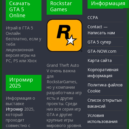
Скачать
Rockstar
Информация
GTA 5
Games
Online
CCPA
Contact —
Играй в ГТА 5
Написать нам
Онлайн
бесплатно, если у
GTA 5 супер
тебя
лицензионная
GTA-NOW.com
версия игры на
Карта сайта
PC, PS или Xbox
Grand Theft Auto
Корпоративная
V очень важна
информация
для
Игромир
RockstarGames,
2025
Политика файлов
но у компании
Cookie
разработчика игр
есть и другие
Информация о
Список открытых
проекты. Среди
выставке
вакансий
них вся серия игр
Игромир
2025,
GTA и другие
который
Условия
крупные игры
проходит
использования
мирового уровня.
совместно с