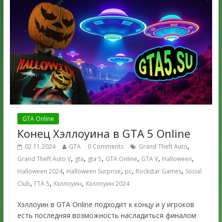
GTA Online
Конец Хэллоуина в GTA 5 Online
,
02.11.2024
GTA
0 Comments
Grand Theft Auto
,
,
,
,
,
,
Grand Theft Auto V
gta
gta 5
GTA Online
GTA V
Halloween
,
,
,
,
Halloween 2024
Halloween Surprise
pc
Rockstar Games
Social
,
,
,
Club
ГТА 5
Хэллоуин
Хэллоуин 2024
Хэллоуин в GTA Online подходит к концу и у игроков
есть последняя возможность насладиться финалом