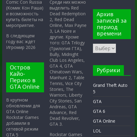
Среди них можно
Comic Con Russia
выделить Red
(Комик Кон Раша)
Архив
Dead Redemption
и возможность
2, Red Dead
купить билеты на
записей за
Online, Max Payne
мероприятие.
период
3, LA Noire и
времени
В следующем
другие. Кроме
году вас ждёт
того: GTA Trilogy
Игромир 2026
(Трилогия ГТА),
Bully, Midnight
Club Los Angeles,
GTA 4, GTA
Остров
Рубрики
Chinatown Wars,
Кайо-
Manhunt 2, Table
Перико в
Tennis, Vice City
Grand Theft Auto
GTA Online
Stories, The
5
Warriors, Liberty
В крупном
City Stories, San
GTA
обновлении для
Andreas, GTA
GTA 6
GTA Online
Advance, Red
Rockstar Games
Dead Revolver,
GTA Online
добавили в
GTA 3.
сетевой режим
LOL
Rockstar Games
GTA 5