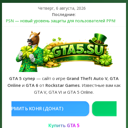
Четверг, 6 августа, 2026
Последние:
PSN — новый уровень защиты для пользователей PPN!
Теперь в каждой подписке
The Kortz Center Heist выйдет в GTA Online уже 14 июля
Регистрация в Rockstar Games Social Club ошибка #1.500.7:
как зарегистрировать аккаунт и войти без проблем в 2026
году
Получайте особые награды в GTA Online по программе
Fine Art Collector
GTA 6 официальная обложка игры и Предзаказ Grand Theft
Auto VI
GTA 5 супер
— сайт о игре
Grand Theft Auto V
,
GTA
Online
и
GTA 6
от
Rockstar Games
. Известные вам как
GTA V, GTA VI и GTA 5 Online.
Я (ДОНАТ)
КУПИТЬ GTA 5 ONLIN
Купить GTA 5