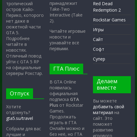
принадлежит
тропический
Red Dead
Take-Two
остров Кайо-
Redemption 2
Interactive (Take
Перико, которого
Rockstar Games
2).
нет даже в
сюжетной части
Игры
Читайте игровые
GTA 5.
новости и
Подробнее
Сайт
узнавайте всё
читайте в
первыми.
Софт
новостях.
Отличный повод
Супер
уйти с GTA 5 RP
на официальные
ГТА Плюс
серверы Рокстар.
Делаем
В GTA Online
вместе
появилась
Отпуск
официальная
подписка
GTA
Вы можете
Plus
от Rockstar
Хотите
добавить свой
Games.
отдохнуть?
материал
на
Продолжать
gta5.su/travel
сайт. Это
играть в ГТА
поможет
Онлайн можно и
Собрали для вас
развитию
без неё, но ГТА
лучшие и
игрового