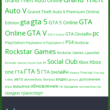
Grand Theft Auto Online
Auto V
Grand Theft Auto V Premium Online
gta 5
GTA
gta
GTA 5 Online
Edition
GTA V
Online
pc
GTA Онлайн
GTA V Online
PS4
PlayStation
Rockstar
PlayStation 4
PlayStation 5
Rockstar Games
Rockstar Games Launcher
Social Club
Xbox
Xbox
Rockstar Games Social Club
RP
ГТА 5
one
ГТА онлайн
ГТА
Рокстар
Казино
Рокстар
авто
видео
дополнение
бонусы
автомобиль
Геймс
деньги
обновление
машина
игра
пк
праздник
противоборство
скидки
транспорт