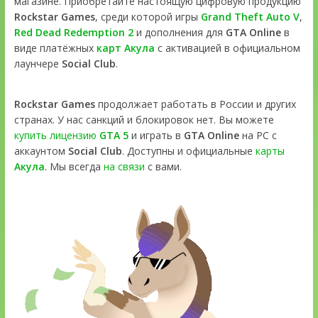
магазине. Приобретайте настоящую цифровую продукцию
Rockstar Games
, среди которой игры
Grand Theft Auto V
,
Red Dead Redemption 2
и дополнения для
GTA Online
в
виде платёжных
карт Акула
с активацией в официальном
лаунчере
Social Club
.
Rockstar Games
продолжает работать в России и других
странах. У нас санкций и блокировок нет. Вы можете
купить лицензию
GTA 5
и играть в
GTA Online
на PC с
аккаунтом
Social Club
. Доступны и официальные
карты
Акула
. Мы всегда
на связи
с вами.