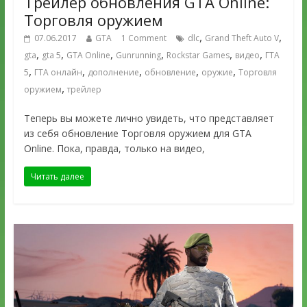
Трейлер обновления GTA Online:
Торговля оружием
,
,
07.06.2017
GTA
1 Comment
dlc
Grand Theft Auto V
,
,
,
,
,
,
gta
gta 5
GTA Online
Gunrunning
Rockstar Games
видео
ГТА
,
,
,
,
,
5
ГТА онлайн
дополнение
обновление
оружие
Торговля
,
оружием
трейлер
Теперь вы можете лично увидеть, что представляет
из себя обновление Торговля оружием для GTA
Online. Пока, правда, только на видео,
Читать далее