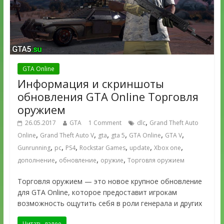
GTA Online
Информация и скриншоты
обновления GTA Online Торговля
оружием
,
26.05.2017
GTA
1 Comment
dlc
Grand Theft Auto
,
,
,
,
,
,
Online
Grand Theft Auto V
gta
gta 5
GTA Online
GTA V
,
,
,
,
,
,
Gunrunning
pc
PS4
Rockstar Games
update
Xbox one
,
,
,
дополнение
обновление
оружие
Торговля оружием
Торговля оружием — это новое крупное обновление
для GTA Online, которое предоставит игрокам
возможность ощутить себя в роли генерала и других
Читать далее