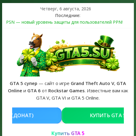
Четверг, 6 августа, 2026
Последние:
PSN — новый уровень защиты для пользователей PPN!
Теперь в каждой подписке
The Kortz Center Heist выйдет в GTA Online уже 14 июля
Регистрация в Rockstar Games Social Club ошибка #1.500.7:
как зарегистрировать аккаунт и войти без проблем в 2026
году
Получайте особые награды в GTA Online по программе
Fine Art Collector
GTA 6 официальная обложка игры и Предзаказ Grand Theft
Auto VI
GTA 5 супер
— сайт о игре
Grand Theft Auto V
,
GTA
Online
и
GTA 6
от
Rockstar Games
. Известные вам как
GTA V, GTA VI и GTA 5 Online.
КУПИТЬ GTA 5 ONLINE НА PC
Купить GTA 5