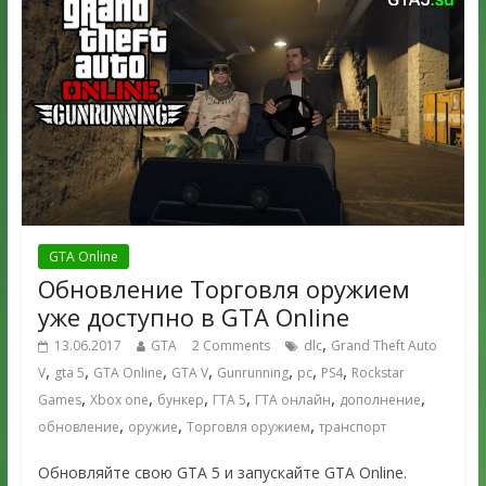
GTA Online
Обновление Торговля оружием
уже доступно в GTA Online
,
13.06.2017
GTA
2 Comments
dlc
Grand Theft Auto
,
,
,
,
,
,
,
V
gta 5
GTA Online
GTA V
Gunrunning
pc
PS4
Rockstar
,
,
,
,
,
,
Games
Xbox one
бункер
ГТА 5
ГТА онлайн
дополнение
,
,
,
обновление
оружие
Торговля оружием
транспорт
Обновляйте свою GTA 5 и запускайте GTA Online.