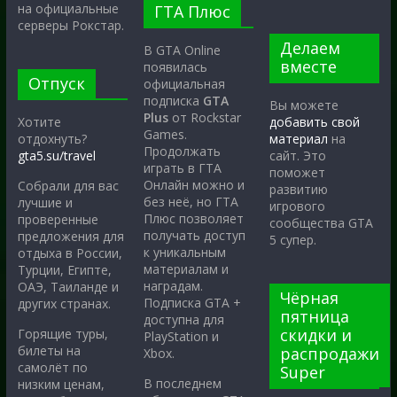
на официальные
ГТА Плюс
серверы Рокстар.
Делаем
В GTA Online
вместе
появилась
Отпуск
официальная
подписка
GTA
Вы можете
Plus
от Rockstar
Хотите
добавить свой
Games.
отдохнуть?
материал
на
Продолжать
gta5.su/travel
сайт. Это
играть в ГТА
поможет
Онлайн можно и
Собрали для вас
развитию
без неё, но ГТА
лучшие и
игрового
Плюс позволяет
проверенные
сообщества GTA
получать доступ
предложения для
5 супер.
к уникальным
отдыха в России,
материалам и
Турции, Египте,
наградам.
ОАЭ, Таиланде и
Чёрная
Подписка GTA +
других странах.
пятница
доступна для
скидки и
Горящие туры,
PlayStation и
билеты на
распродажи
Xbox.
самолёт по
Super
В последнем
низким ценам,