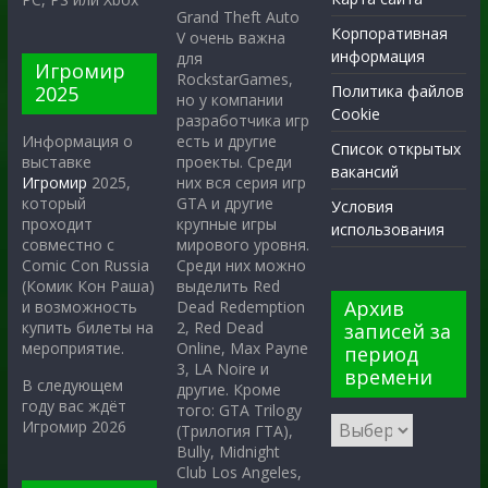
Grand Theft Auto
Корпоративная
V очень важна
информация
для
Игромир
RockstarGames,
2025
Политика файлов
но у компании
Cookie
разработчика игр
есть и другие
Информация о
Список открытых
проекты. Среди
выставке
вакансий
них вся серия игр
Игромир
2025,
GTA и другие
который
Условия
крупные игры
проходит
использования
мирового уровня.
совместно с
Среди них можно
Comic Con Russia
выделить Red
(Комик Кон Раша)
Архив
Dead Redemption
и возможность
2, Red Dead
купить билеты на
записей за
Online, Max Payne
мероприятие.
период
3, LA Noire и
времени
В следующем
другие. Кроме
году вас ждёт
того: GTA Trilogy
Игромир 2026
(Трилогия ГТА),
Bully, Midnight
Club Los Angeles,