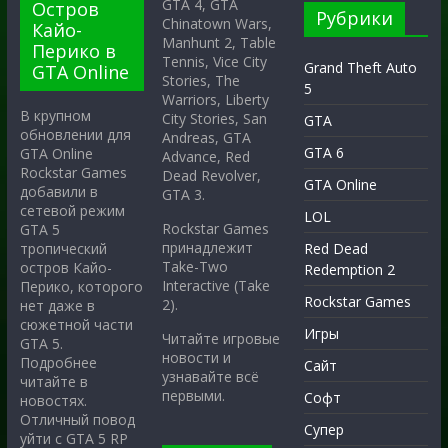
GTA 4, GTA
Остров
Рубрики
Chinatown Wars,
Кайо-
Manhunt 2, Table
Перико в
Tennis, Vice City
Grand Theft Auto
GTA Online
Stories, The
5
Warriors, Liberty
В крупном
City Stories, San
GTA
обновлении для
Andreas, GTA
GTA 6
GTA Online
Advance, Red
Rockstar Games
Dead Revolver,
GTA Online
добавили в
GTA 3.
сетевой режим
LOL
Rockstar Games
GTA 5
принадлежит
тропический
Red Dead
Take-Two
остров Кайо-
Redemption 2
Interactive (Take
Перико, которого
Rockstar Games
2).
нет даже в
сюжетной части
Игры
Читайте игровые
GTA 5.
новости и
Подробнее
Сайт
узнавайте всё
читайте в
первыми.
Софт
новостях.
Отличный повод
Супер
уйти с GTA 5 RP