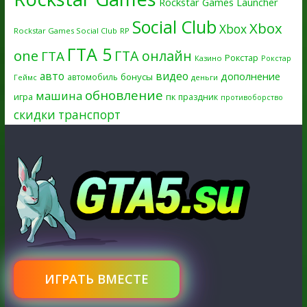
Rockstar Games Launcher
Social Club
Xbox
Xbox
Rockstar Games Social Club
RP
ГТА 5
one
ГТА онлайн
ГТА
Рокстар
Казино
Рокстар
авто
видео
дополнение
бонусы
автомобиль
Геймс
деньги
обновление
машина
игра
пк
праздник
противоборство
скидки
транспорт
ИГРАТЬ ВМЕСТЕ