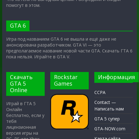
помогут в этом.
GTA 6
Игра под названием GTA 6 не вышла и ещё даже не
анонсирована разработчиком. GTA VI — это
предполагаемое название новой части GTA. Скачать ГТА 6
пока нельзя. Играйте в GTA V.
Скачать
Rockstar
Информация
GTA 5
Games
Online
CCPA
Contact —
Играй в ГТА 5
Написать нам
Онлайн
бесплатно, если у
GTA 5 супер
тебя
лицензионная
GTA-NOW.com
версия игры на
Карта сайта
PC, PS или Xbox