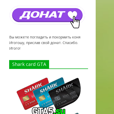
Вы можете погладить и покормить коня
Игогошу, прислав свой донат. Спасибо.
Игого!
Shark card GTA