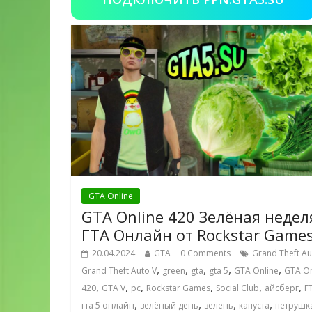
GTA Online
GTA Online 420 Зелёная недел
ГТА Онлайн от Rockstar Game
20.04.2024
GTA
0 Comments
Grand Theft Au
,
,
,
,
,
Grand Theft Auto V
green
gta
gta 5
GTA Online
GTA On
,
,
,
,
,
,
420
GTA V
pc
Rockstar Games
Social Club
айсберг
Г
,
,
,
,
гта 5 онлайн
зелёный день
зелень
капуста
петрушк