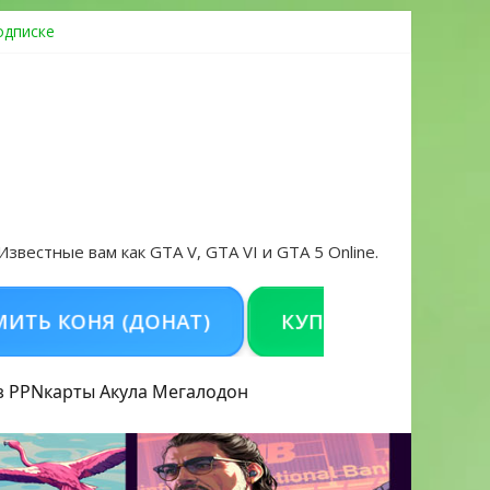
одписке
ровать аккаунт и войти без проблем в 2026 году
 Известные вам как GTA V, GTA VI и GTA 5 Online.
КОНЯ (ДОНАТ)
КУПИТЬ GTA 5 ONLINE НА
з PPN
карты Акула
Мегалодон