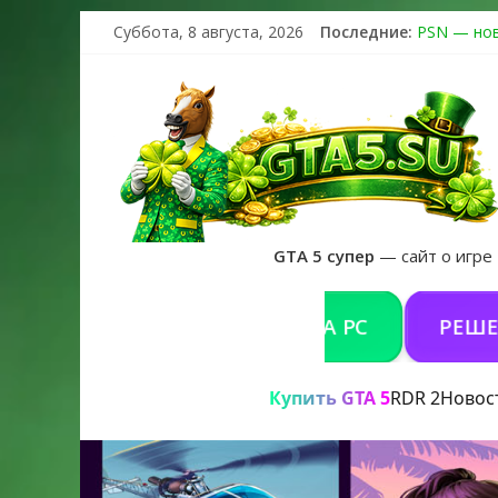
Суббота, 8 августа, 2026
Последние:
PSN — нов
The Kortz 
Регистраци
Получайте 
GTA 6 офи
GTA 5 супер
— сайт о игре
КУПИТЬ GTA 5 ONLINE НА PC
РЕШЕНИЕ 
Купить GTA 5
RDR 2
Новос