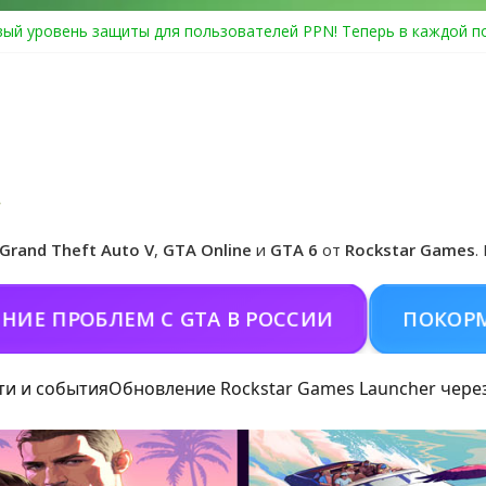
ый уровень защиты для пользователей PPN! Теперь в каждой п
Center Heist выйдет в GTA Online уже 14 июля
я в Rockstar Games Social Club ошибка #1.500.7: как зарегистри
особые награды в GTA Online по программе Fine Art Collector
циальная обложка игры и Предзаказ Grand Theft Auto VI
Grand Theft Auto V
,
GTA Online
и
GTA 6
от
Rockstar Games
.
ПРОБЛЕМ С GTA В РОССИИ
ПОКОРМИТЬ 
ти и события
Обновление Rockstar Games Launcher чере