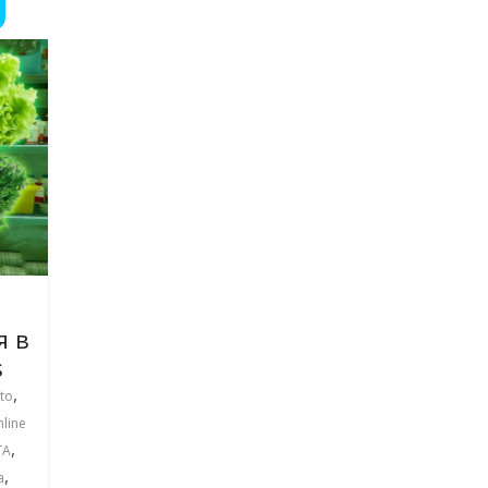
я в
s
,
to
line
,
ТА
,
а