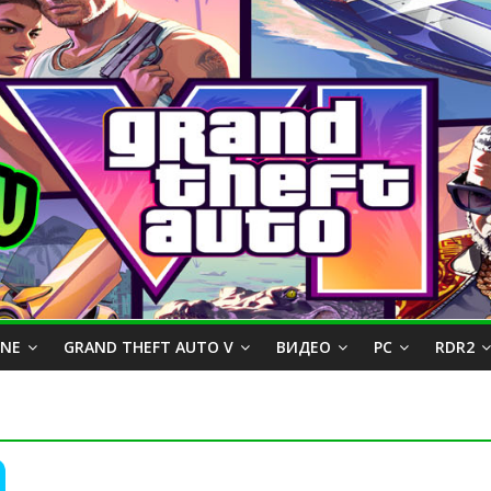
INE
GRAND THEFT AUTO V
ВИДЕО
PC
RDR2