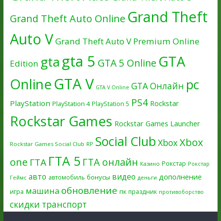
Grand Theft
Grand Theft Auto Online
Auto V
Grand Theft Auto V Premium Online
gta 5
GTA
gta
GTA 5 Online
Edition
GTA V
Online
pc
GTA Онлайн
GTA V Online
PS4
PlayStation
Rockstar
PlayStation 4
PlayStation 5
Rockstar Games
Rockstar Games Launcher
Social Club
Xbox
Xbox
Rockstar Games Social Club
RP
ГТА 5
one
ГТА онлайн
ГТА
Рокстар
Казино
Рокстар
авто
видео
дополнение
бонусы
автомобиль
Геймс
деньги
обновление
машина
игра
пк
праздник
противоборство
скидки
транспорт