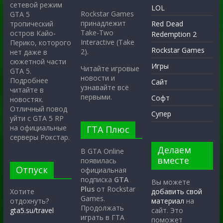
сетевой режим
LOL
Rockstar Games
GTA 5
принадлежит
тропический
Red Dead
Take-Two
остров Кайо-
Redemption 2
Interactive (Take
Перико, которого
Rockstar Games
2).
нет даже в
сюжетной части
Игры
Читайте игровые
GTA 5.
новости и
Подробнее
Сайт
узнавайте всё
читайте в
первыми.
Софт
новостях.
Отличный повод
Супер
уйти с GTA 5 RP
на официальные
ГТА Плюс
серверы Рокстар.
Делаем
В GTA Online
вместе
появилась
Отпуск
официальная
подписка
GTA
Вы можете
Plus
от Rockstar
Хотите
добавить свой
Games.
отдохнуть?
материал
на
Продолжать
gta5.su/travel
сайт. Это
играть в ГТА
поможет