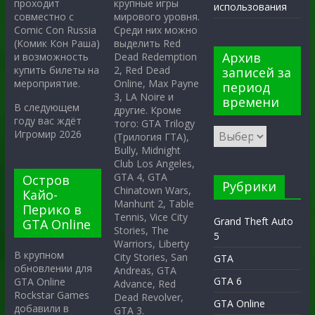
крупные игры
проходит
использования
мирового уровня.
совместно с
Среди них можно
Comic Con Russia
выделить Red
(Комик Кон Раша)
Архив
Dead Redemption
и возможность
2, Red Dead
купить билеты на
записей за
Online, Max Payne
мероприятие.
период
3, LA Noire и
времени
В следующем
другие. Кроме
году вас ждёт
того: GTA Trilogy
Игромир 2026
(Трилогия ГТА),
Bully, Midnight
Club Los Angeles,
GTA 4, GTA
Остров
Рубрики
Chinatown Wars,
Кайо-
Manhunt 2, Table
Перико в
Tennis, Vice City
Grand Theft Auto
GTA Online
Stories, The
5
Warriors, Liberty
В крупном
City Stories, San
GTA
обновлении для
Andreas, GTA
GTA 6
GTA Online
Advance, Red
Rockstar Games
Dead Revolver,
GTA Online
добавили в
GTA 3.