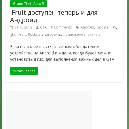
Grand Theft Auto 5
iFruit доступен теперь и для
Андроид
,
,
31.10.2013
GTA
0 Comments
Android
Google Play
,
,
,
,
,
gta
iFruit
Rockstar
загрузить
приложение
скачать
Если вы являетесь счастливым обладателем
устройства на Android и ждали, когда будет можно
установить iFruit, для выполнения важных дел в GTA
Читать далее