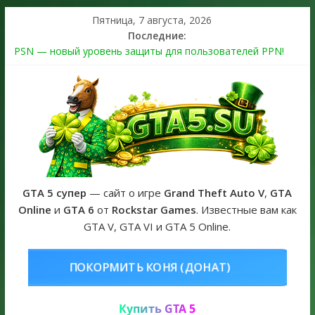
Пятница, 7 августа, 2026
Последние:
PSN — новый уровень защиты для пользователей PPN!
Теперь в каждой подписке
The Kortz Center Heist выйдет в GTA Online уже 14 июля
Регистрация в Rockstar Games Social Club ошибка #1.500.7:
как зарегистрировать аккаунт и войти без проблем в 2026
году
Получайте особые награды в GTA Online по программе
Fine Art Collector
GTA 6 официальная обложка игры и Предзаказ Grand Theft
Auto VI
GTA 5 супер
— сайт о игре
Grand Theft Auto V
,
GTA
Online
и
GTA 6
от
Rockstar Games
. Известные вам как
GTA V, GTA VI и GTA 5 Online.
ОНЯ (ДОНАТ)
КУПИТЬ GTA 5 ONL
Купить GTA 5