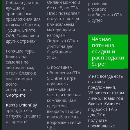
Онлайн можно и
Собрали для вас
развитию
без неё, но ГТА
лучшие и
игрового
Плюс позволяет
проверенные
сообщества GTA
получать доступ
предложения для
5 супер.
к уникальным
отдыха в России,
материалам и
Турции, Египте,
наградам.
ОАЭ, Таиланде и
Чёрная
Подписка GTA +
других странах.
пятница
доступна для
скидки и
Горящие туры,
PlayStation и
билеты на
распродажи
Xbox.
самолёт по
Super
В последнем
низким ценам,
обновлении GTA
отели близко к
У нас всегда есть
5 Online в игре
морю и много
выгодные
появились
всего
предложения.
Наёмники и
интересного.
Убедитесь в этом
частная военная
Смотрите!
лично. Новый год
компания. Вам
близко.
Купите
в
Карта UnionPay
предстоит
подарок ГТА 5
пригодится в
выбрать сторону
для ПК и
отпуске. Спешите
и разобраться с
получите
оформить!
возросшей силой
премиальные
ЧВК.