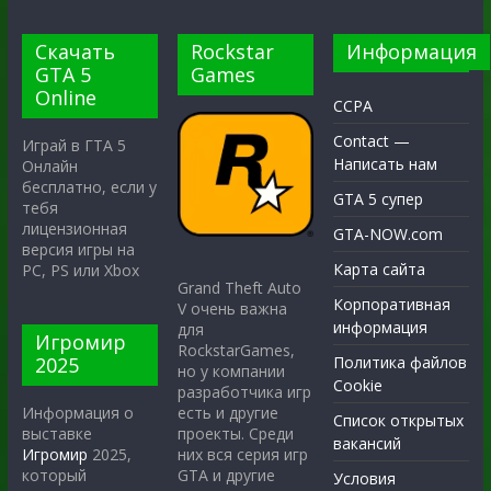
Скачать
Rockstar
Информация
GTA 5
Games
Online
CCPA
Contact —
Играй в ГТА 5
Написать нам
Онлайн
бесплатно, если у
GTA 5 супер
тебя
лицензионная
GTA-NOW.com
версия игры на
Карта сайта
PC, PS или Xbox
Grand Theft Auto
Корпоративная
V очень важна
информация
для
Игромир
RockstarGames,
2025
Политика файлов
но у компании
Cookie
разработчика игр
есть и другие
Информация о
Список открытых
проекты. Среди
выставке
вакансий
них вся серия игр
Игромир
2025,
GTA и другие
который
Условия