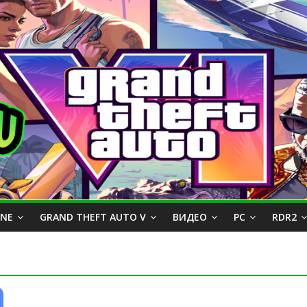
INE
GRAND THEFT AUTO V
ВИДЕО
PC
RDR2