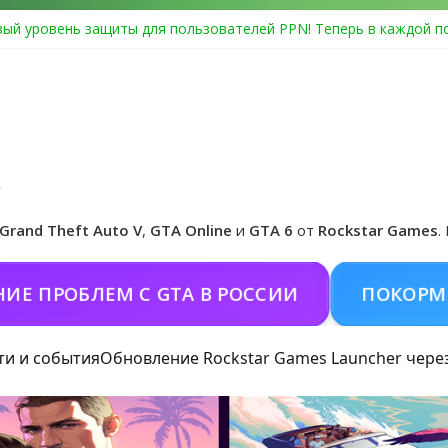
ый уровень защиты для пользователей PPN! Теперь в каждой п
Center Heist выйдет в GTA Online уже 14 июля
я в Rockstar Games Social Club ошибка #1.500.7: как зарегистри
особые награды в GTA Online по программе Fine Art Collector
циальная обложка игры и Предзаказ Grand Theft Auto VI
Grand Theft Auto V
,
GTA Online
и
GTA 6
от
Rockstar Games
.
РОБЛЕМ С GTA В РОССИИ
ПОКОРМИТЬ К
ти и события
Обновление Rockstar Games Launcher чере