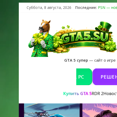
Суббота, 8 августа, 2026
Последние:
PSN — нов
The Kortz 
Регистраци
Получайте 
GTA 6 офи
GTA 5 супер
— сайт о игре
КУПИТЬ GTA 5 ONLINE НА PC
РЕШЕНИЕ П
Купить GTA 5
RDR 2
Новос