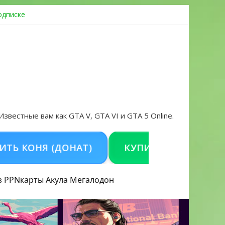
одписке
ровать аккаунт и войти без проблем в 2026 году
 Известные вам как GTA V, GTA VI и GTA 5 Online.
ОНЯ (ДОНАТ)
КУПИТЬ GTA 5 ONLINE НА 
з PPN
карты Акула
Мегалодон