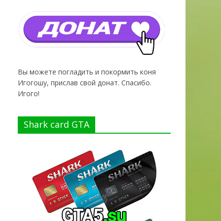
Вы можете погладить и покормить коня
Игогошу, прислав свой донат. Спасибо.
Игого!
Shark card GTA