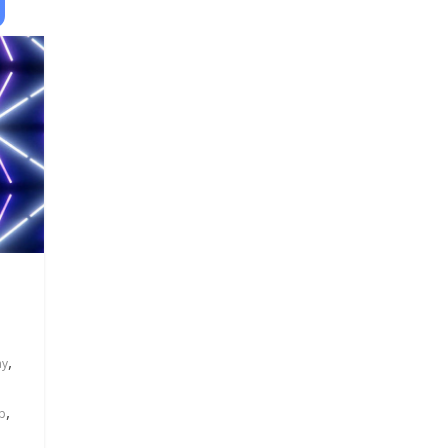
,
ay
,
ub