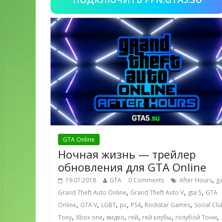
GTA Online
Ночная жизнь — трейлер
обновления для GTA Online
,
19.07.2018
GTA
0 Comments
After Hours
g
,
,
,
Grand Theft Auto Online
Grand Theft Auto V
gta 5
GTA
,
,
,
,
,
,
Online
GTA V
LGBT
pc
PS4
Rockstar Games
Social Cl
,
,
,
,
,
,
Tony
Xbox one
видео
гей
гей клубы
голубой Тони