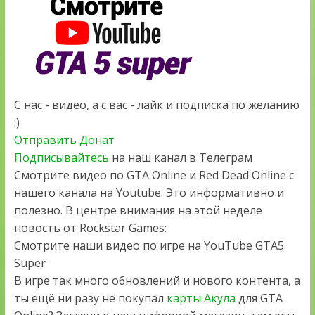
С нас - видео, а с вас - лайк и подписка по желанию
:)
Отправить Донат
Подписывайтесь
на наш канал в Телеграм
Смотрите видео по GTA Online и Red Dead Online с
нашего канала на Youtube. Это информативно и
полезно. В центре внимания на этой неделе
новость от Rockstar Games:
Смотрите наши видео по игре на YouTube GTA5
Super
В игре так много обновлений и нового контента, а
ты ещё ни разу не покупал
карты Акула
для GTA