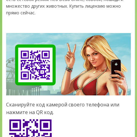
множество других животных. Купить лицензию можно
прямо сейчас.
Сканируйте код камерой своего телефона или
нажмите на QR код.