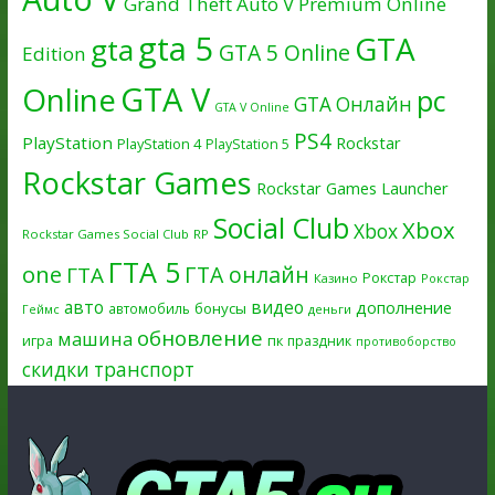
Grand Theft Auto V Premium Online
gta 5
GTA
gta
GTA 5 Online
Edition
GTA V
Online
pc
GTA Онлайн
GTA V Online
PS4
PlayStation
Rockstar
PlayStation 4
PlayStation 5
Rockstar Games
Rockstar Games Launcher
Social Club
Xbox
Xbox
Rockstar Games Social Club
RP
ГТА 5
one
ГТА онлайн
ГТА
Рокстар
Казино
Рокстар
авто
видео
дополнение
бонусы
автомобиль
Геймс
деньги
обновление
машина
игра
пк
праздник
противоборство
скидки
транспорт