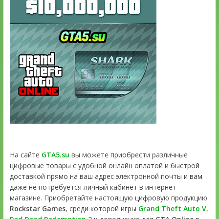
На сайте
GTA5.su
вы можете приобрести различные
цифровые товары с удобной онлайн оплатой и быстрой
доставкой прямо на ваш адрес электронной почты и вам
даже не потребуется личный кабинет в интернет-
магазине. Приобретайте настоящую цифровую продукцию
Rockstar Games
, среди которой игры
Grand Theft Auto V
,