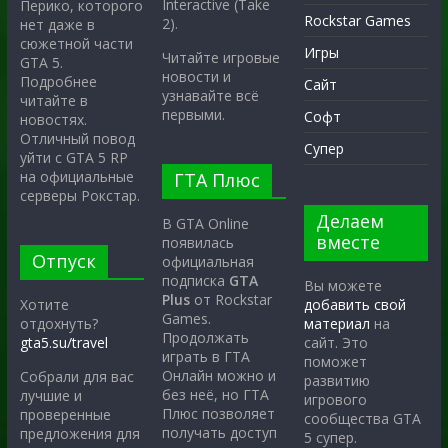
Interactive (Take
Перико, которого
Rockstar Games
2).
нет даже в
сюжетной части
Игры
Читайте игровые
GTA 5.
новости и
Подробнее
Сайт
узнавайте всё
читайте в
первыми.
Софт
новостях.
Отличный повод
Супер
уйти с GTA 5 RP
на официальные
ГТА Плюс
серверы Рокстар.
Делаем
В GTA Online
вместе
появилась
Отпуск
официальная
подписка
GTA
Вы можете
Plus
от Rockstar
Хотите
добавить свой
Games.
отдохнуть?
материал
на
Продолжать
gta5.su/travel
сайт. Это
играть в ГТА
поможет
Онлайн можно и
Собрали для вас
развитию
без неё, но ГТА
лучшие и
игрового
Плюс позволяет
проверенные
сообщества GTA
получать доступ
предложения для
5 супер.