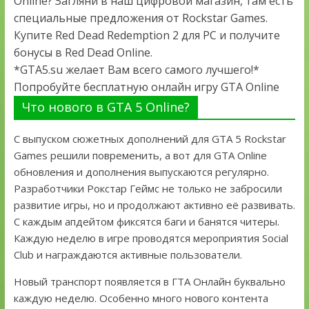
Online? Загляни в наш цифровой магазин, там есть
специальные предложения от Rockstar Games.
Купите Red Dead Redemption 2 для PC и получите
бонусы в Red Dead Online.
*GTA5.su желает Вам всего самого лучшего!*
Попробуйте бесплатную онлайн игру GTA Online
Что нового в GTA 5 Online?
С выпуском сюжетных дополнений для GTA 5 Rockstar
Games решили повременить, а вот для GTA Online
обновления и дополнения выпускаются регулярно.
Разработчики Рокстар Геймс не только не забросили
развитие игры, но и продолжают активно её развивать.
С каждым апдейтом фиксятся баги и банятся читеры.
Каждую неделю в игре проводятся мероприятия Social
Club и награждаются активные пользователи.
Новый транспорт появляется в ГТА Онлайн буквально
каждую неделю. Особенно много нового контента