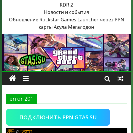
RDR 2
Новости и события
Обновление Rockstar Games Launcher через PPN
карты Акула
Мегалодон
error 201
ПОДКЛЮЧИТЬ PPN.GTA5.SU