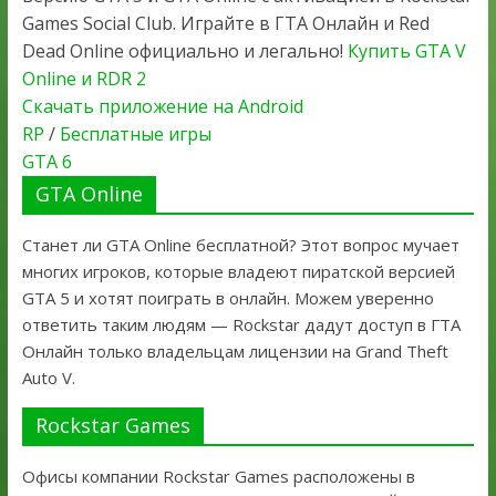
Games Social Club. Играйте в ГТА Онлайн и Red
Dead Online официально и легально!
Купить GTA V
Online и RDR 2
Скачать приложение на Android
RP
/
Бесплатные игры
GTA 6
GTA Online
Станет ли GTA Online бесплатной? Этот вопрос мучает
многих игроков, которые владеют пиратской версией
GTA 5 и хотят поиграть в онлайн. Можем уверенно
ответить таким людям — Rockstar дадут доступ в ГТА
Онлайн только владельцам лицензии на Grand Theft
Auto V.
Rockstar Games
Офисы компании Rockstar Games расположены в