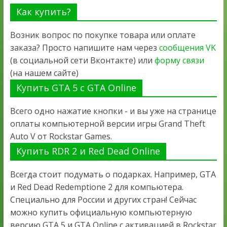
Как купить?
Возник вопрос по покупке товара или оплате
заказа? Просто напишите нам через
сообщения VK
(в социальной сети Вконтакте) или
форму связи
(на нашем сайте)
Купить GTA 5 с GTA Online
Всего одно нажатие кнопки - и вы уже на странице
оплаты компьютерной версии игры Grand Theft
Auto V от Rockstar Games.
Купить RDR 2 и Red Dead Online
Всегда стоит подумать о подарках. Например, GTA
и Red Dead Redemptione 2 для компьютера.
Специально для России и других стран! Сейчас
можно купить официальную компьютерную
версию GTA 5 и GTA Online с активацией в Rockstar