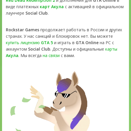
Red Dead Redemption 2
и дополнения для
GTA Online
в
виде платёжных
карт Акула
с активацией в официальном
лаунчере
Social Club
.
Rockstar Games
продолжает работать в России и других
странах. У нас санкций и блокировок нет. Вы можете
купить лицензию
GTA 5
и играть в
GTA Online
на PC с
аккаунтом
Social Club
. Доступны и официальные
карты
Акула
. Мы всегда
на связи
с вами.