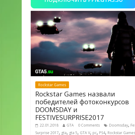
Rockstar Games
Rockstar Games назвали
победителей фотоконкурсов
DOOMSDAY и
FESTIVESURPRISE2017
,
22.01.2018
GTA
0 Comments
Doomsday
Fe
,
,
,
,
,
,
Surprise 2017
gta
gta 5
GTA V
pc
PS4
Rockstar Game