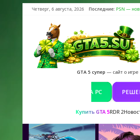
Четверг, 6 августа, 2026
Последние:
PSN — нов
The Kortz 
Регистраци
Получайте 
GTA 6 офиц
GTA 5 супер
— сайт о игре
КУПИТЬ GTA 5 ONLINE НА PC
РЕШЕНИЕ П
Купить GTA 5
RDR 2
Новос