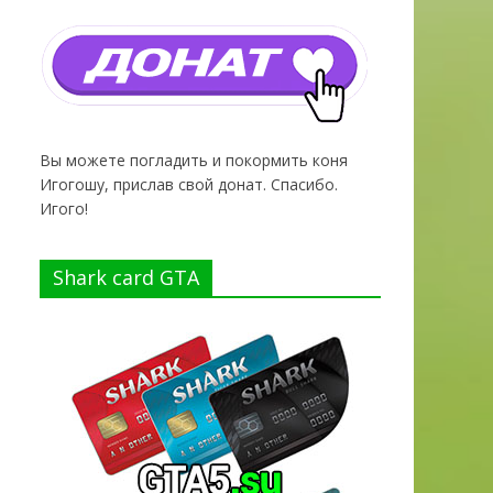
Вы можете погладить и покормить коня
Игогошу, прислав свой донат. Спасибо.
Игого!
Shark card GTA