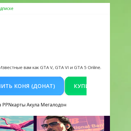
дписке
овать аккаунт и войти без проблем в 2026 году
 Известные вам как GTA V, GTA VI и GTA 5 Online.
ОНЯ (ДОНАТ)
КУПИТЬ GTA 5 ONLINE НА 
з PPN
карты Акула
Мегалодон