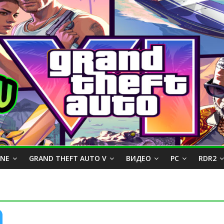
INE
GRAND THEFT AUTO V
ВИДЕО
PC
RDR2