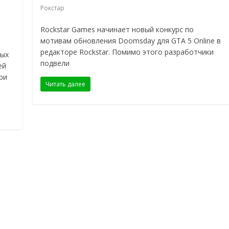
Рокстар
Rockstar Games начинает новый конкурс по
мотивам обновления Doomsday для GTA 5 Online в
редакторе Rockstar. Помимо этого разработчики
ных
подвели
ей
ри
Читать далее