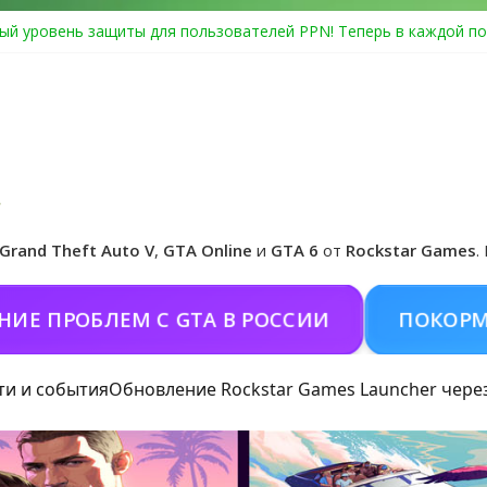
ый уровень защиты для пользователей PPN! Теперь в каждой по
Center Heist выйдет в GTA Online уже 14 июля
я в Rockstar Games Social Club ошибка #1.500.7: как зарегистрир
особые награды в GTA Online по программе Fine Art Collector
иальная обложка игры и Предзаказ Grand Theft Auto VI
Grand Theft Auto V
,
GTA Online
и
GTA 6
от
Rockstar Games
.
РОБЛЕМ С GTA В РОССИИ
ПОКОРМИТЬ К
ти и события
Обновление Rockstar Games Launcher чере