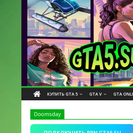
КУПИТЬ GTA 5
GTA V
GTA ONL
Doomsday
ПОДКЛЮЧИТЬ PPN.GTA5.SU