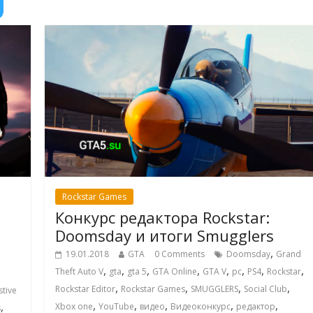
Rockstar Games
Конкурс редактора Rockstar:
Doomsday и итоги Smugglers
,
19.01.2018
GTA
0 Comments
Doomsday
Grand
,
,
,
,
,
,
,
,
Theft Auto V
gta
gta 5
GTA Online
GTA V
pc
PS4
Rockstar
,
,
,
,
Rockstar Editor
Rockstar Games
SMUGGLERS
Social Club
stive
,
,
,
,
,
,
Xbox one
YouTube
видео
Видеоконкурс
редактор
s