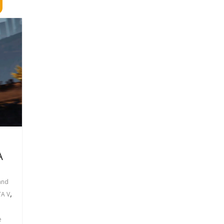
A
and
,
A V
е