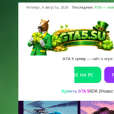
Четверг, 6 августа, 2026
Последние:
PSN — нов
The Kortz 
Регистраци
Получайте 
GTA 6 офиц
GTA 5 супер
— сайт о игре
КУПИТЬ GTA 5 ONLINE НА PC
РЕШЕН
Купить GTA 5
RDR 2
Новос