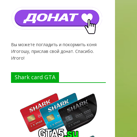
Вы можете погладить и покормить коня
Игогошу, прислав свой донат. Спасибо.
Игого!
Shark card GTA