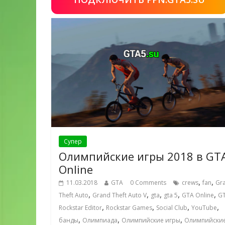
Супер
Олимпийские игры 2018 в GT
Online
,
,
11.03.2018
GTA
0 Comments
crews
fan
Gr
,
,
,
,
,
Theft Auto
Grand Theft Auto V
gta
gta 5
GTA Online
GT
,
,
,
,
Rockstar Editor
Rockstar Games
Social Club
YouTube
,
,
,
банды
Олимпиада
Олимпийские игры
Олимпийски