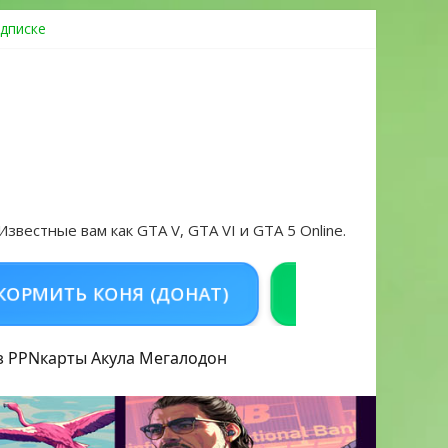
дписке
овать аккаунт и войти без проблем в 2026 году
 Известные вам как GTA V, GTA VI и GTA 5 Online.
ТЬ КОНЯ (ДОНАТ)
КУПИТЬ GTA 5 ONLIN
з PPN
карты Акула
Мегалодон