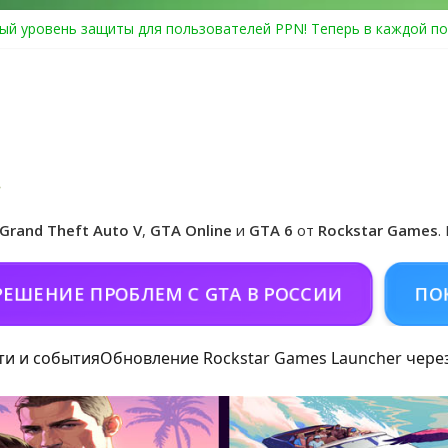
ый уровень защиты для пользователей PPN! Теперь в каждой по
Center Heist выйдет в GTA Online уже 14 июля
я в Rockstar Games Social Club ошибка #1.500.7: как зарегистрир
особые награды в GTA Online по программе Fine Art Collector
иальная обложка игры и Предзаказ Grand Theft Auto VI
Grand Theft Auto V
,
GTA Online
и
GTA 6
от
Rockstar Games
.
ИЕ ПРОБЛЕМ С GTA В РОССИИ
ПОКОРМИ
ти и события
Обновление Rockstar Games Launcher чере