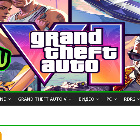
INE
GRAND THEFT AUTO V
ВИДЕО
PC
RDR2