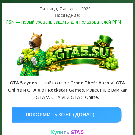
Пятница, 7 августа, 2026
Последние:
PSN — новый уровень защиты для пользователей PPN!
Теперь в каждой подписке
The Kortz Center Heist выйдет в GTA Online уже 14 июля
Регистрация в Rockstar Games Social Club ошибка #1.500.7:
как зарегистрировать аккаунт и войти без проблем в 2026
году
Получайте особые награды в GTA Online по программе
Fine Art Collector
GTA 6 официальная обложка игры и Предзаказ Grand Theft
Auto VI
GTA 5 супер
— сайт о игре
Grand Theft Auto V
,
GTA
Online
и
GTA 6
от
Rockstar Games
. Известные вам как
GTA V, GTA VI и GTA 5 Online.
НЯ (ДОНАТ)
КУПИТЬ GTA 5 ONL
Купить GTA 5