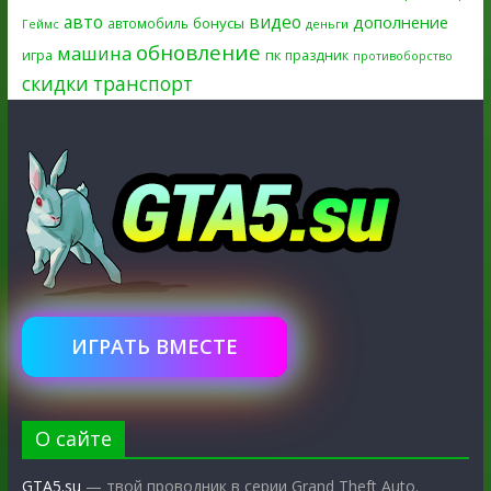
авто
видео
дополнение
бонусы
автомобиль
Геймс
деньги
обновление
машина
игра
пк
праздник
противоборство
скидки
транспорт
ИГРАТЬ ВМЕСТЕ
О сайте
GTA5.su
— твой проводник в серии Grand Theft Auto.