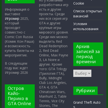
но у компании
Cookie
разработчика игр
есть и другие
Информация о
Список открытых
проекты. Среди
выставке
вакансий
них вся серия игр
Игромир
2025,
GTA и другие
который
Условия
крупные игры
проходит
использования
мирового уровня.
совместно с
Среди них можно
Comic Con Russia
выделить Red
(Комик Кон Раша)
Архив
Dead Redemption
и возможность
2, Red Dead
купить билеты на
записей за
Online, Max Payne
мероприятие.
период
3, LA Noire и
времени
В следующем
другие. Кроме
году вас ждёт
того: GTA Trilogy
Игромир 2026
(Трилогия ГТА),
Bully, Midnight
Club Los Angeles,
GTA 4, GTA
Остров
Рубрики
Chinatown Wars,
Кайо-
Manhunt 2, Table
Перико в
Tennis, Vice City
Grand Theft Auto
GTA Online
Stories, The
5