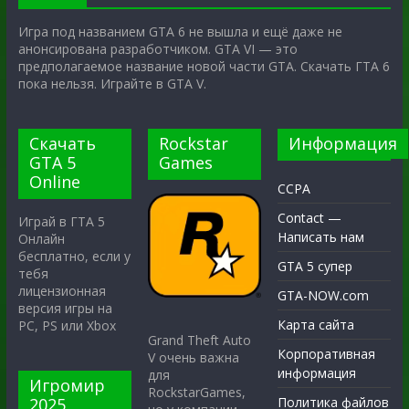
Игра под названием GTA 6 не вышла и ещё даже не
анонсирована разработчиком. GTA VI — это
предполагаемое название новой части GTA. Скачать ГТА 6
пока нельзя. Играйте в GTA V.
Скачать
Rockstar
Информация
GTA 5
Games
Online
CCPA
Contact —
Играй в ГТА 5
Написать нам
Онлайн
бесплатно, если у
GTA 5 супер
тебя
лицензионная
GTA-NOW.com
версия игры на
Карта сайта
PC, PS или Xbox
Grand Theft Auto
Корпоративная
V очень важна
информация
для
Игромир
RockstarGames,
2025
Политика файлов