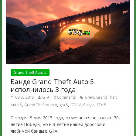
Grand Theft Auto 5
Банде Grand Theft Auto 5
исполнилось 3 года
,
09.05.2015
GTA
0 Comments
Crew
Grand Theft
,
,
,
,
,
Auto 5
Grand Theft Auto V
gta 5
GTA V
банда
ГТА 5
Сегодня, 9 мая 2015 года, отмечается не только 70-
летие Победы, но и 3-летие нашей дорогой и
любимой банды в GTA