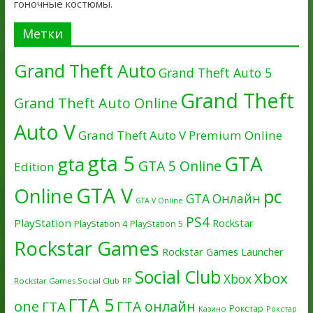
гоночные костюмы.
Метки
Grand Theft Auto
Grand Theft Auto 5
Grand Theft
Grand Theft Auto Online
Auto V
Grand Theft Auto V Premium Online
gta 5
GTA
gta
GTA 5 Online
Edition
GTA V
Online
pc
GTA Онлайн
GTA V Online
PS4
PlayStation
Rockstar
PlayStation 4
PlayStation 5
Rockstar Games
Rockstar Games Launcher
Social Club
Xbox
Xbox
Rockstar Games Social Club
RP
ГТА 5
one
ГТА онлайн
ГТА
Рокстар
Казино
Рокстар