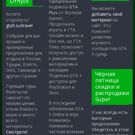
Отпуск
официальная
подписка
GTA
Вы можете
Plus
от Rockstar
Хотите
добавить свой
Games.
отдохнуть?
материал
на
Продолжать
gta5.su/travel
сайт. Это
играть в ГТА
поможет
Онлайн можно и
Собрали для вас
развитию
без неё, но ГТА
лучшие и
игрового
Плюс позволяет
проверенные
сообщества GTA
получать доступ
предложения для
5 супер.
к уникальным
отдыха в России,
материалам и
Турции, Египте,
наградам.
ОАЭ, Таиланде и
Чёрная
Подписка GTA +
других странах.
пятница
доступна для
скидки и
Горящие туры,
PlayStation и
билеты на
распродажи
Xbox.
самолёт по
Super
В последнем
низким ценам,
обновлении GTA
отели близко к
У нас всегда есть
5 Online в игре
морю и много
выгодные
появились
всего
предложения.
Наёмники и
интересного.
Убедитесь в этом
частная военная
Смотрите!