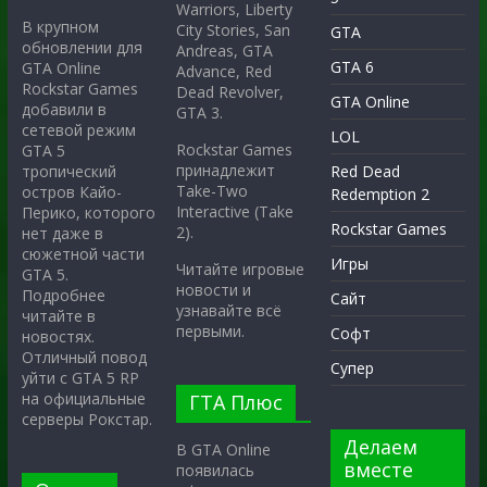
Warriors, Liberty
В крупном
City Stories, San
GTA
обновлении для
Andreas, GTA
GTA 6
GTA Online
Advance, Red
Rockstar Games
Dead Revolver,
GTA Online
добавили в
GTA 3.
сетевой режим
LOL
Rockstar Games
GTA 5
принадлежит
тропический
Red Dead
Take-Two
остров Кайо-
Redemption 2
Interactive (Take
Перико, которого
Rockstar Games
2).
нет даже в
сюжетной части
Игры
Читайте игровые
GTA 5.
новости и
Подробнее
Сайт
узнавайте всё
читайте в
первыми.
Софт
новостях.
Отличный повод
Супер
уйти с GTA 5 RP
на официальные
ГТА Плюс
серверы Рокстар.
Делаем
В GTA Online
вместе
появилась