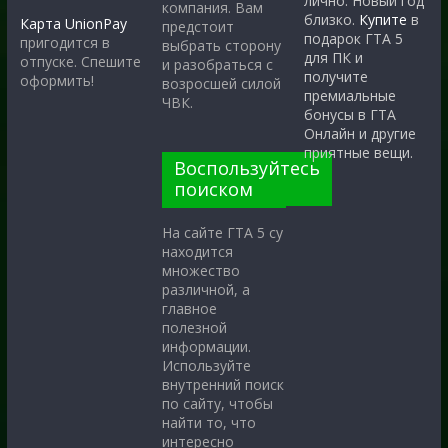
лично. Новый год
компания. Вам
близко.
Купите
в
Карта UnionPay
предстоит
подарок ГТА 5
пригодится в
выбрать сторону
для ПК и
отпуске. Спешите
и разобраться с
получите
оформить!
возросшей силой
премиальные
ЧВК.
бонусы в ГТА
Онлайн и другие
приятные вещи.
Воспользуйтесь
поиском
На сайте ГТА 5 су
находится
множество
различной, а
главное
полезной
информации.
Используйте
внутренний поиск
по сайту, чтобы
найти то, что
интересно