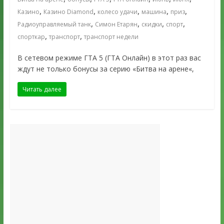
,
,
,
,
,
Казино
Казино Diamond
колесо удачи
машина
приз
,
,
,
,
Радиоуправляемый танк
Симон Етарян
скидки
спорт
,
,
спорткар
транспорт
транспорт недели
В сетевом режиме ГТА 5 (ГТА Онлайн) в этот раз вас
ждут не только бонусы за серию «Битва на арене«,
Читать далее