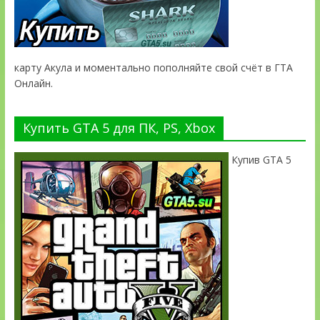
карту Акула и моментально пополняйте свой счёт в ГТА
Онлайн.
Купить GTA 5 для ПК, PS, Xbox
Купив GTA 5