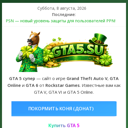
Суббота, 8 августа, 2026
Последние:
PSN — новый уровень защиты для пользователей PPN!
Теперь в каждой подписке
The Kortz Center Heist выйдет в GTA Online уже 14 июля
Регистрация в Rockstar Games Social Club ошибка #1.500.7:
как зарегистрировать аккаунт и войти без проблем в 2026
году
Получайте особые награды в GTA Online по программе
Fine Art Collector
GTA 6 официальная обложка игры и Предзаказ Grand Theft
Auto VI
GTA 5 супер
— сайт о игре
Grand Theft Auto V
,
GTA
Online
и
GTA 6
от
Rockstar Games
. Известные вам как
GTA V, GTA VI и GTA 5 Online.
ОНЯ (ДОНАТ)
КУПИТЬ GTA 5 ONL
Купить GTA 5