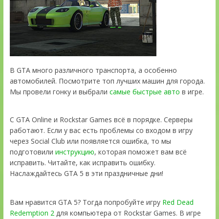
В GTA много различного транспорта, а особенно
автомобилей. Посмотрите топ лучших машин для города.
Мы провели гонку и выбрали
самые быстрые авто
в игре.
С GTA Online и Rockstar Games всё в порядке. Серверы
работают. Если у вас есть проблемы со входом в игру
через Social Club или появляется ошибка, то мы
подготовили
инструкцию
, которая поможет вам всё
исправить. Читайте, как исправить ошибку.
Наслаждайтесь GTA 5 в эти праздничные дни!
Вам нравится GTA 5? Тогда попробуйте игру
Red Dead
Redemption 2
для компьютера от Rockstar Games. В игре