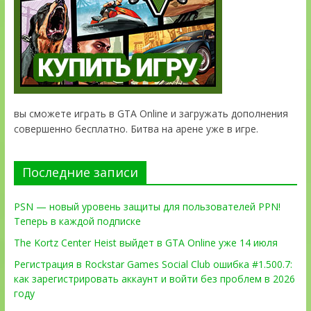
вы сможете играть в GTA Online и загружать дополнения
совершенно бесплатно. Битва на арене уже в игре.
Последние записи
PSN — новый уровень защиты для пользователей PPN!
Теперь в каждой подписке
The Kortz Center Heist выйдет в GTA Online уже 14 июля
Регистрация в Rockstar Games Social Club ошибка #1.500.7:
как зарегистрировать аккаунт и войти без проблем в 2026
году