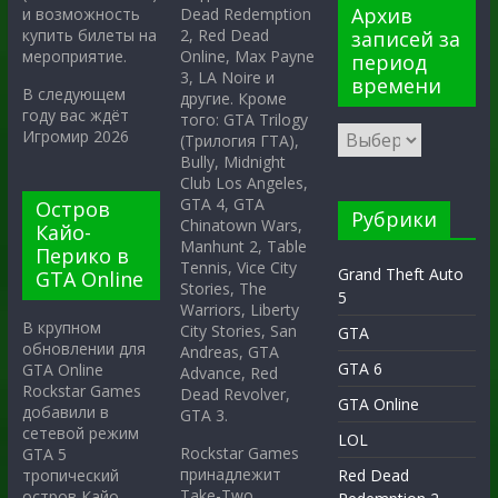
Архив
Dead Redemption
и возможность
2, Red Dead
купить билеты на
записей за
Online, Max Payne
мероприятие.
период
3, LA Noire и
времени
В следующем
другие. Кроме
году вас ждёт
того: GTA Trilogy
Игромир 2026
(Трилогия ГТА),
Bully, Midnight
Club Los Angeles,
GTA 4, GTA
Остров
Рубрики
Chinatown Wars,
Кайо-
Manhunt 2, Table
Перико в
Tennis, Vice City
Grand Theft Auto
GTA Online
Stories, The
5
Warriors, Liberty
В крупном
City Stories, San
GTA
обновлении для
Andreas, GTA
GTA 6
GTA Online
Advance, Red
Rockstar Games
Dead Revolver,
GTA Online
добавили в
GTA 3.
сетевой режим
LOL
Rockstar Games
GTA 5
принадлежит
тропический
Red Dead
Take-Two
остров Кайо-