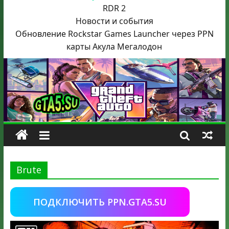
RDR 2
Новости и события
Обновление Rockstar Games Launcher через PPN
карты Акула
Мегалодон
Brute
ПОДКЛЮЧИТЬ PPN.GTA5.SU