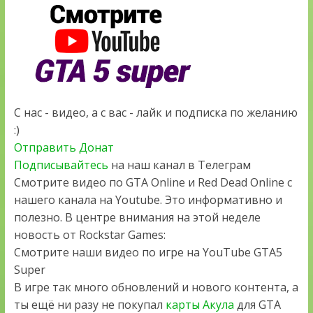
С нас - видео, а с вас - лайк и подписка по желанию
:)
Отправить Донат
Подписывайтесь
на наш канал в Телеграм
Смотрите видео по GTA Online и Red Dead Online с
нашего канала на Youtube. Это информативно и
полезно. В центре внимания на этой неделе
новость от Rockstar Games:
Смотрите наши видео по игре на YouTube GTA5
Super
В игре так много обновлений и нового контента, а
ты ещё ни разу не покупал
карты Акула
для GTA