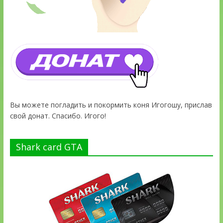
Вы можете погладить и покормить коня Игогошу, прислав
свой донат. Спасибо. Игого!
Shark card GTA