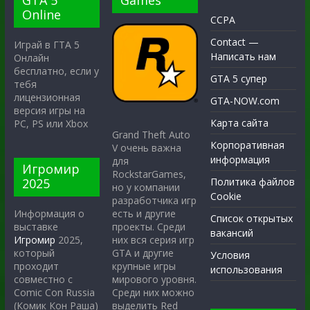
GTA 5
Games
Online
CCPA
Contact —
Играй в ГТА 5
Написать нам
Онлайн
бесплатно, если у
GTA 5 супер
тебя
лицензионная
GTA-NOW.com
версия игры на
Карта сайта
PC, PS или Xbox
Grand Theft Auto
Корпоративная
V очень важна
информация
для
Игромир
RockstarGames,
2025
Политика файлов
но у компании
Cookie
разработчика игр
есть и другие
Информация о
Список открытых
проекты. Среди
выставке
вакансий
них вся серия игр
Игромир
2025,
GTA и другие
который
Условия
крупные игры
проходит
использования
мирового уровня.
совместно с
Среди них можно
Comic Con Russia
выделить Red
(Комик Кон Раша)