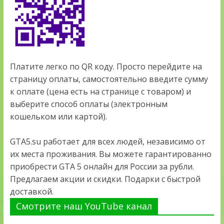
Платите легко по QR коду. Просто перейдите на
страницу оплаты, самостоятельно введите сумму
к оплате (цена есть на странице с товаром) и
выберите способ оплаты (электронным
кошельком или картой).
GTA5.su работает для всех людей, независимо от
их места проживания. Вы можете гарантированно
приобрести GTA 5 онлайн для России за рубли.
Предлагаем акции и скидки. Подарки с быстрой
доставкой.
Смотрите наш YouTube канал