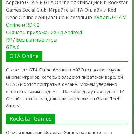
версию GTA 5 и GTA Online с активацией в Rockstar
Games Social Club. Играйте в ГТА Онлайн и Red
Dead Online официально и легально!
Купить GTA V
Online и RDR 2
Скачать приложение на Android
RP
/
Бесплатные игры
GTA 6
GTA Online
Станет ли GTA Online бесплатной? Этот вопрос мучает
многих игроков, которые владеют пиратской версией
GTA 5 и хотят поиграть в онлайн. Можем уверенно
ответить таким людям — Rockstar дадут доступ в ГТА
Онлайн только владельцам лицензии на Grand Theft
Auto V.
Rockstar Games
Офисы компании Rockstar Games расположены в