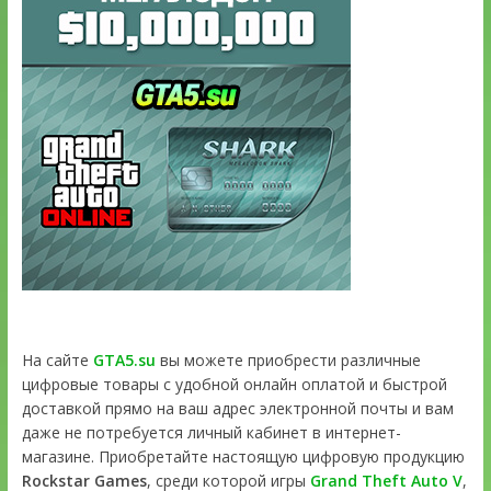
На сайте
GTA5.su
вы можете приобрести различные
цифровые товары с удобной онлайн оплатой и быстрой
доставкой прямо на ваш адрес электронной почты и вам
даже не потребуется личный кабинет в интернет-
магазине. Приобретайте настоящую цифровую продукцию
Rockstar Games
, среди которой игры
Grand Theft Auto V
,