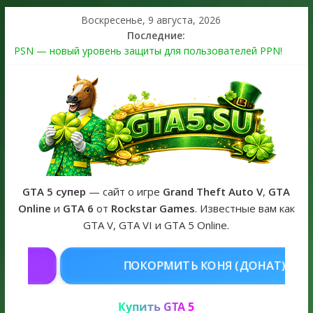
Воскресенье, 9 августа, 2026
Последние:
PSN — новый уровень защиты для пользователей PPN!
Теперь в каждой подписке
The Kortz Center Heist выйдет в GTA Online уже 14 июля
Регистрация в Rockstar Games Social Club ошибка #1.500.7:
как зарегистрировать аккаунт и войти без проблем в 2026
году
Получайте особые награды в GTA Online по программе
Fine Art Collector
GTA 6 официальная обложка игры и Предзаказ Grand Theft
Auto VI
GTA 5 супер
— сайт о игре
Grand Theft Auto V
,
GTA
Online
и
GTA 6
от
Rockstar Games
. Известные вам как
GTA V, GTA VI и GTA 5 Online.
КОНЯ (ДОНАТ)
КУПИТЬ GTA 5 ON
Купить GTA 5