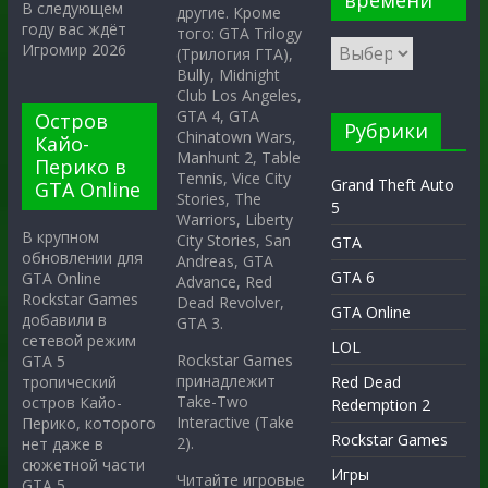
времени
В следующем
другие. Кроме
году вас ждёт
того: GTA Trilogy
Игромир 2026
(Трилогия ГТА),
Bully, Midnight
Club Los Angeles,
GTA 4, GTA
Остров
Рубрики
Chinatown Wars,
Кайо-
Manhunt 2, Table
Перико в
Tennis, Vice City
Grand Theft Auto
GTA Online
Stories, The
5
Warriors, Liberty
В крупном
City Stories, San
GTA
обновлении для
Andreas, GTA
GTA 6
GTA Online
Advance, Red
Rockstar Games
Dead Revolver,
GTA Online
добавили в
GTA 3.
сетевой режим
LOL
Rockstar Games
GTA 5
принадлежит
тропический
Red Dead
Take-Two
остров Кайо-
Redemption 2
Interactive (Take
Перико, которого
Rockstar Games
2).
нет даже в
сюжетной части
Игры
Читайте игровые
GTA 5.