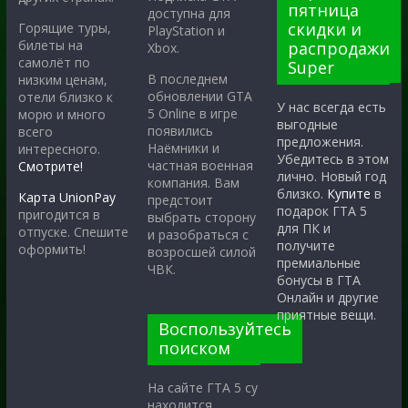
пятница
доступна для
скидки и
Горящие туры,
PlayStation и
билеты на
распродажи
Xbox.
самолёт по
Super
В последнем
низким ценам,
обновлении GTA
отели близко к
У нас всегда есть
5 Online в игре
морю и много
выгодные
появились
всего
предложения.
Наёмники и
интересного.
Убедитесь в этом
частная военная
Смотрите!
лично. Новый год
компания. Вам
близко.
Купите
в
Карта UnionPay
предстоит
подарок ГТА 5
пригодится в
выбрать сторону
для ПК и
отпуске. Спешите
и разобраться с
получите
оформить!
возросшей силой
премиальные
ЧВК.
бонусы в ГТА
Онлайн и другие
приятные вещи.
Воспользуйтесь
поиском
На сайте ГТА 5 су
находится