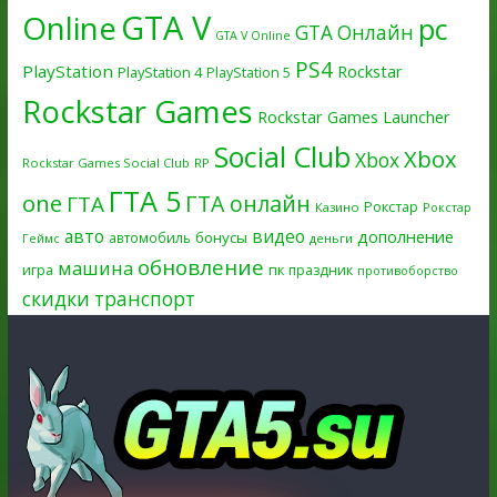
GTA V
Online
pc
GTA Онлайн
GTA V Online
PS4
PlayStation
Rockstar
PlayStation 4
PlayStation 5
Rockstar Games
Rockstar Games Launcher
Social Club
Xbox
Xbox
Rockstar Games Social Club
RP
ГТА 5
one
ГТА онлайн
ГТА
Рокстар
Казино
Рокстар
авто
видео
дополнение
бонусы
автомобиль
Геймс
деньги
обновление
машина
игра
пк
праздник
противоборство
скидки
транспорт