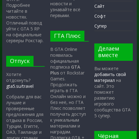
новости и
Подробнее
Сайт
узнавайте всё
читайте в
первыми.
Софт
новостях.
Отличный повод
Супер
уйти с GTA 5 RP
на официальные
ГТА Плюс
серверы Рокстар.
Делаем
В GTA Online
вместе
появилась
Отпуск
официальная
подписка
GTA
Вы можете
Plus
от Rockstar
Хотите
добавить свой
Games.
отдохнуть?
материал
на
Продолжать
gta5.su/travel
сайт. Это
играть в ГТА
поможет
Онлайн можно и
Собрали для вас
развитию
без неё, но ГТА
лучшие и
игрового
Плюс позволяет
проверенные
сообщества GTA
получать доступ
предложения для
5 супер.
к уникальным
отдыха в России,
материалам и
Турции, Египте,
наградам.
ОАЭ, Таиланде и
Чёрная
Подписка GTA +
других странах.