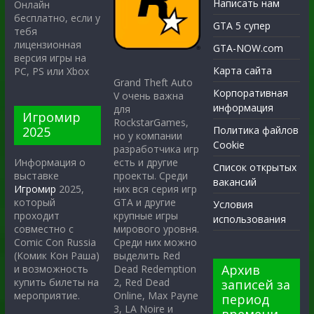
Написать нам
Онлайн
бесплатно, если у
GTA 5 супер
тебя
лицензионная
GTA-NOW.com
версия игры на
Карта сайта
PC, PS или Xbox
Grand Theft Auto
Корпоративная
V очень важна
информация
для
Игромир
RockstarGames,
2025
Политика файлов
но у компании
Cookie
разработчика игр
есть и другие
Информация о
Список открытых
проекты. Среди
выставке
вакансий
них вся серия игр
Игромир
2025,
GTA и другие
который
Условия
крупные игры
проходит
использования
мирового уровня.
совместно с
Среди них можно
Comic Con Russia
выделить Red
(Комик Кон Раша)
Архив
Dead Redemption
и возможность
2, Red Dead
купить билеты на
записей за
Online, Max Payne
мероприятие.
период
3, LA Noire и