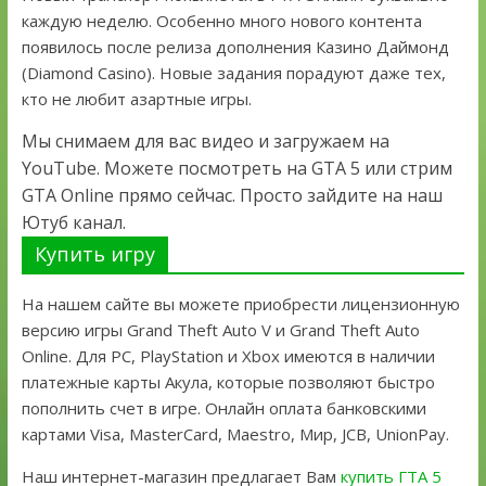
каждую неделю. Особенно много нового контента
появилось после релиза дополнения Казино Даймонд
(Diamond Casino). Новые задания порадуют даже тех,
кто не любит азартные игры.
Мы снимаем для вас видео и загружаем на
YouTube. Можете посмотреть на GTA 5 или стрим
GTA Online прямо сейчас. Просто зайдите на наш
Ютуб канал.
Купить игру
На нашем сайте вы можете приобрести лицензионную
версию игры Grand Theft Auto V и Grand Theft Auto
Online. Для PC, PlayStation и Xbox имеются в наличии
платежные карты Акула, которые позволяют быстро
пополнить счет в игре. Онлайн оплата банковскими
картами Visa, MasterCard, Maestro, Мир, JCB, UnionPay.
Наш интернет-магазин предлагает Вам
купить ГТА 5