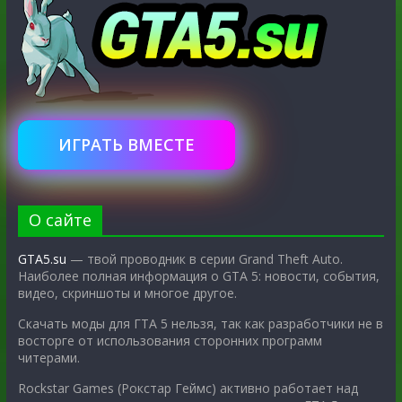
ИГРАТЬ ВМЕСТЕ
О сайте
GTA5.su
— твой проводник в серии Grand Theft Auto.
Наиболее полная информация о GTA 5: новости, события,
видео, скриншоты и многое другое.
Скачать моды для ГТА 5 нельзя, так как разработчики не в
восторге от использования сторонних программ
читерами.
Rockstar Games (Рокстар Геймс) активно работает над