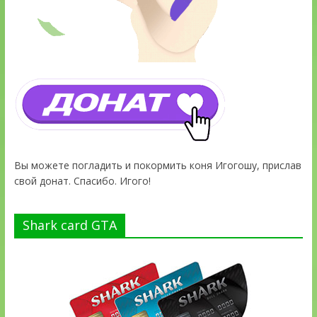
Вы можете погладить и покормить коня Игогошу, прислав
свой донат. Спасибо. Игого!
Shark card GTA