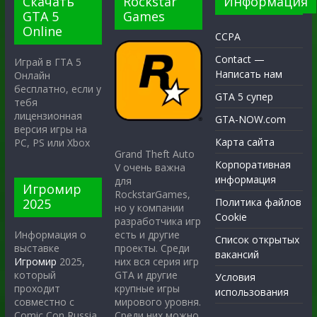
Скачать
Rockstar
Информация
GTA 5
Games
Online
CCPA
Contact —
Играй в ГТА 5
Написать нам
Онлайн
бесплатно, если у
GTA 5 супер
тебя
лицензионная
GTA-NOW.com
версия игры на
Карта сайта
PC, PS или Xbox
Grand Theft Auto
Корпоративная
V очень важна
информация
для
Игромир
RockstarGames,
2025
Политика файлов
но у компании
Cookie
разработчика игр
есть и другие
Информация о
Список открытых
проекты. Среди
выставке
вакансий
них вся серия игр
Игромир
2025,
GTA и другие
который
Условия
крупные игры
проходит
использования
мирового уровня.
совместно с
Среди них можно
Comic Con Russia