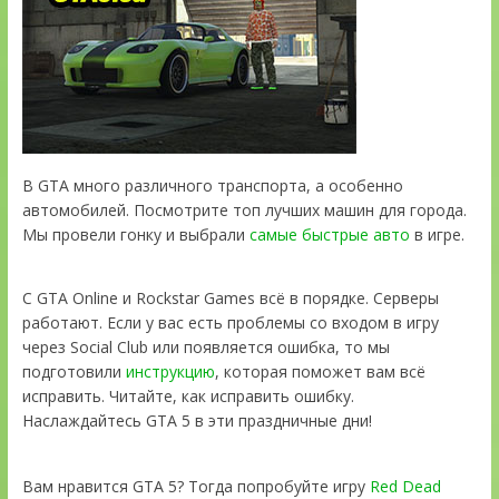
В GTA много различного транспорта, а особенно
автомобилей. Посмотрите топ лучших машин для города.
Мы провели гонку и выбрали
самые быстрые авто
в игре.
С GTA Online и Rockstar Games всё в порядке. Серверы
работают. Если у вас есть проблемы со входом в игру
через Social Club или появляется ошибка, то мы
подготовили
инструкцию
, которая поможет вам всё
исправить. Читайте, как исправить ошибку.
Наслаждайтесь GTA 5 в эти праздничные дни!
Вам нравится GTA 5? Тогда попробуйте игру
Red Dead