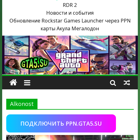
RDR 2
Новости и события
Обновление Rockstar Games Launcher через PPN
карты Акула
Мегалодон
Alkonost
ПОДКЛЮЧИТЬ PPN.GTA5.SU