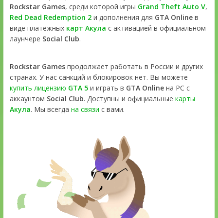
Rockstar Games
, среди которой игры
Grand Theft Auto V
,
Red Dead Redemption 2
и дополнения для
GTA Online
в
виде платёжных
карт Акула
с активацией в официальном
лаунчере
Social Club
.
Rockstar Games
продолжает работать в России и других
странах. У нас санкций и блокировок нет. Вы можете
купить лицензию
GTA 5
и играть в
GTA Online
на PC с
аккаунтом
Social Club
. Доступны и официальные
карты
Акула
. Мы всегда
на связи
с вами.