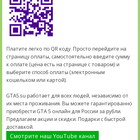
Платите легко по QR коду. Просто перейдите на
страницу оплаты, самостоятельно введите сумму
к оплате (цена есть на странице с товаром) и
выберите способ оплаты (электронным
кошельком или картой).
GTA5.su работает для всех людей, независимо от
их места проживания. Вы можете гарантированно
приобрести GTA 5 онлайн для России за рубли.
Предлагаем акции и скидки. Подарки с быстрой
доставкой.
Смотрите наш YouTube канал