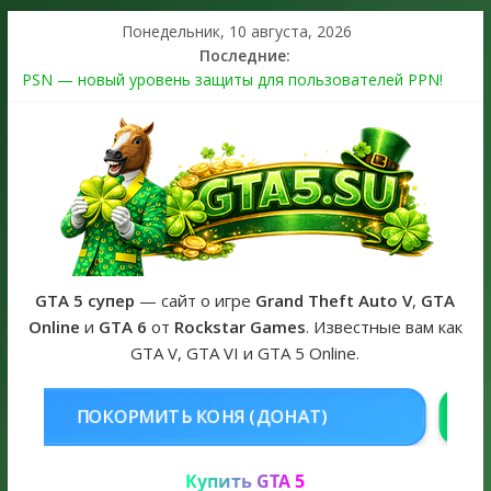
Понедельник, 10 августа, 2026
Последние:
PSN — новый уровень защиты для пользователей PPN!
Теперь в каждой подписке
The Kortz Center Heist выйдет в GTA Online уже 14 июля
Регистрация в Rockstar Games Social Club ошибка #1.500.7:
как зарегистрировать аккаунт и войти без проблем в 2026
году
Получайте особые награды в GTA Online по программе
Fine Art Collector
GTA 6 официальная обложка игры и Предзаказ Grand Theft
Auto VI
GTA 5 супер
— сайт о игре
Grand Theft Auto V
,
GTA
Online
и
GTA 6
от
Rockstar Games
. Известные вам как
GTA V, GTA VI и GTA 5 Online.
 (ДОНАТ)
КУПИТЬ GTA 5 ONLINE
Купить GTA 5