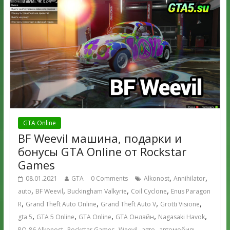
GTA Online
BF Weevil машина, подарки и
бонусы GTA Online от Rockstar
Games
,
,
08.01.2021
GTA
0 Comments
Alkonost
Annihilator
,
,
,
,
auto
BF Weevil
Buckingham Valkyrie
Coil Cyclone
Enus Paragon
,
,
,
,
R
Grand Theft Auto Online
Grand Theft Auto V
Grotti Visione
,
,
,
,
,
gta 5
GTA 5 Online
GTA Online
GTA Онлайн
Nagasaki Havok
,
,
,
,
,
RO-86 Alkonost
Rockstar Games
Weevil
авто
автомобиль