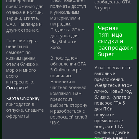
Плюс позволяет
проверенные
сообщества GTA
получать доступ
предложения для
5 супер.
к уникальным
отдыха в России,
материалам и
Турции, Египте,
наградам.
ОАЭ, Таиланде и
Чёрная
Подписка GTA +
других странах.
пятница
доступна для
скидки и
Горящие туры,
PlayStation и
билеты на
распродажи
Xbox.
самолёт по
Super
В последнем
низким ценам,
обновлении GTA
отели близко к
У нас всегда есть
5 Online в игре
морю и много
выгодные
появились
всего
предложения.
Наёмники и
интересного.
Убедитесь в этом
частная военная
Смотрите!
лично. Новый год
компания. Вам
близко.
Купите
в
Карта UnionPay
предстоит
подарок ГТА 5
пригодится в
выбрать сторону
для ПК и
отпуске. Спешите
и разобраться с
получите
оформить!
возросшей силой
премиальные
ЧВК.
бонусы в ГТА
Онлайн и другие
приятные вещи.