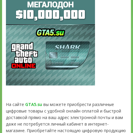
На сайте
GTA5.su
вы можете приобрести различные
цифровые товары с удобной онлайн оплатой и быстрой
доставкой прямо на ваш адрес электронной почты и вам
даже не потребуется личный кабинет в интернет-
магазине. Приобретайте настоящую цифровую продукцию