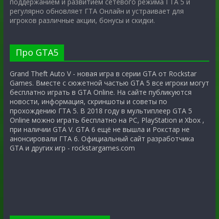
поддержанием и развитием сетевого режима ГТА 5 и
регулярно обновляет ГТА Онлайн и устраивает для
игроков различные акции, бонусы и скидки.
Про GTA5
Grand Theft Auto V - новая игра в серии GTA от Rockstar
Games. Вместе с сюжетной частью GTA 5 все игроки могут
бесплатно играть в GTA Online. На сайте публикуются
новости, информация, скриншоты и советы по
прохождению ГТА 5. В 2018 году в мультиплеер GTA 5
Online можно играть бесплатно на PC, PlayStation и Xbox ,
при наличии GTA V. GTA 6 ещё не вышла и Рокстар не
анонсировали ГТА 6. Официальный сайт разработчика
GTA и других игр - rockstargames.com