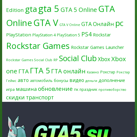
gta 5
GTA
gta
GTA 5 Online
Edition
GTA V
Online
pc
GTA Онлайн
GTA V Online
PS4
PlayStation
Rockstar
PlayStation 4
PlayStation 5
Rockstar Games
Rockstar Games Launcher
Social Club
Xbox
Xbox
Rockstar Games Social Club
RP
ГТА 5
one
ГТА онлайн
ГТА
Рокстар
Казино
Рокстар
авто
видео
дополнение
бонусы
автомобиль
Геймс
деньги
обновление
машина
игра
пк
праздник
противоборство
скидки
транспорт