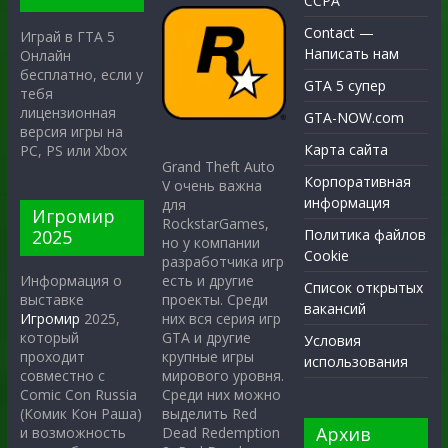
CCPA
Contact —
Играй в ГТА 5
Написать нам
Онлайн
бесплатно, если у
GTA 5 супер
тебя
лицензионная
GTA-NOW.com
версия игры на
Карта сайта
PC, PS или Xbox
Grand Theft Auto
Корпоративная
V очень важна
информация
для
Игромир
RockstarGames,
2025
Политика файлов
но у компании
Cookie
разработчика игр
есть и другие
Информация о
Список открытых
проекты. Среди
выставке
вакансий
них вся серия игр
Игромир
2025,
GTA и другие
который
Условия
крупные игры
проходит
использования
мирового уровня.
совместно с
Среди них можно
Comic Con Russia
выделить Red
(Комик Кон Раша)
Архив
Dead Redemption
и возможность