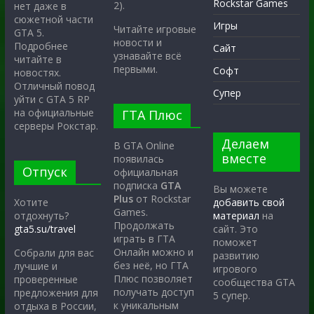
Rockstar Games
2).
нет даже в
сюжетной части
Игры
Читайте игровые
GTA 5.
новости и
Подробнее
Сайт
узнавайте всё
читайте в
первыми.
Софт
новостях.
Отличный повод
Супер
уйти с GTA 5 RP
на официальные
ГТА Плюс
серверы Рокстар.
Делаем
В GTA Online
вместе
появилась
Отпуск
официальная
подписка
GTA
Вы можете
Plus
от Rockstar
Хотите
добавить свой
Games.
отдохнуть?
материал
на
Продолжать
gta5.su/travel
сайт. Это
играть в ГТА
поможет
Онлайн можно и
Собрали для вас
развитию
без неё, но ГТА
лучшие и
игрового
Плюс позволяет
проверенные
сообщества GTA
получать доступ
предложения для
5 супер.
к уникальным
отдыха в России,