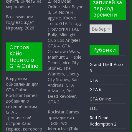
2, Red Dead
купить билеты на
записей за
Online, Max Payne
мероприятие.
период
3, LA Noire и
времени
В следующем
другие. Кроме
году вас ждёт
того: GTA Trilogy
Игромир 2026
(Трилогия ГТА),
Bully, Midnight
Club Los Angeles,
GTA 4, GTA
Остров
Рубрики
Chinatown Wars,
Кайо-
Manhunt 2, Table
Перико в
Tennis, Vice City
Grand Theft Auto
GTA Online
Stories, The
5
Warriors, Liberty
В крупном
City Stories, San
GTA
обновлении для
Andreas, GTA
GTA 6
GTA Online
Advance, Red
Rockstar Games
Dead Revolver,
GTA Online
добавили в
GTA 3.
сетевой режим
LOL
Rockstar Games
GTA 5
принадлежит
тропический
Red Dead
Take-Two
остров Кайо-
Redemption 2
Interactive (Take
Перико, которого