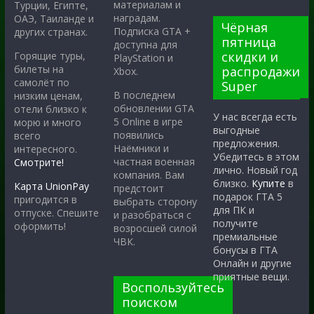
материалам и
Турции, Египте,
наградам.
ОАЭ, Таиланде и
Чёрная
Подписка GTA +
других странах.
пятница
доступна для
скидки и
Горящие туры,
PlayStation и
билеты на
распродажи
Xbox.
самолёт по
Super
В последнем
низким ценам,
обновлении GTA
отели близко к
У нас всегда есть
5 Online в игре
морю и много
выгодные
появились
всего
предложения.
Наёмники и
интересного.
Убедитесь в этом
частная военная
Смотрите!
лично. Новый год
компания. Вам
близко.
Купите
в
Карта UnionPay
предстоит
подарок ГТА 5
пригодится в
выбрать сторону
для ПК и
отпуске. Спешите
и разобраться с
получите
оформить!
возросшей силой
премиальные
ЧВК.
бонусы в ГТА
Онлайн и другие
приятные вещи.
Воспользуйтесь
поиском