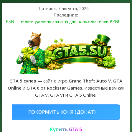
Пятница, 7 августа, 2026
Последние:
PSN — новый уровень защиты для пользователей PPN!
Теперь в каждой подписке
The Kortz Center Heist выйдет в GTA Online уже 14 июля
Регистрация в Rockstar Games Social Club ошибка #1.500.7:
как зарегистрировать аккаунт и войти без проблем в 2026
году
Получайте особые награды в GTA Online по программе
Fine Art Collector
GTA 6 официальная обложка игры и Предзаказ Grand Theft
Auto VI
GTA 5 супер
— сайт о игре
Grand Theft Auto V
,
GTA
Online
и
GTA 6
от
Rockstar Games
. Известные вам как
GTA V, GTA VI и GTA 5 Online.
ОНЯ (ДОНАТ)
КУПИТЬ GTA 5 ONL
Купить GTA 5