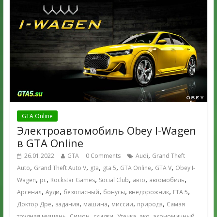
GTA Online
Электроавтомобиль Obey I-Wagen
в GTA Online
,
26.01.2022
GTA
0 Comments
Audi
Grand Theft
,
,
,
,
,
,
Auto
Grand Theft Auto V
gta
gta 5
GTA Online
GTA V
Obey I-
,
,
,
,
,
,
Wagen
pc
Rockstar Games
Social Club
авто
автомобиль
,
,
,
,
,
,
Арсенал
Ауди
безопасный
бонусы
внедорожник
ГТА 5
,
,
,
,
,
Доктор Дре
задания
машина
миссии
природа
Самая
,
,
,
,
,
,
трудная мишень
Симон
скидки
Утечка
эко
экономичный