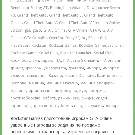
12.06.2021
GTA
1 Comment
B-11 Strikeforce
,
,
Benefactor Stirling GT
Buckingham Volatus
Dewbauchee Seven-
,
,
,
70
Grand Theft Auto
Grand Theft Auto 5
Grand Theft Auto
,
,
Online
Grand Theft Auto V
Grand Theft Auto V Premium Online
,
,
,
,
,
,
Edition
gta
gta 5
GTA 5 Online
GTA Online
GTA V
GTA V
,
,
,
,
,
Online
GTA Онлайн
Overflod Entity XF
pc
Pfister 811
,
,
,
,
PlayStation
Rockstar
Rockstar Games
Rockstar Games Launcher
,
,
,
Rockstar Games Social Club
Rockstar Launcher
Social Club
,
,
,
,
,
,
,
,
Xbox
босс
вип
гараж
ГТА
ГТА 5
гта 5 онлайн
ГТА онлайн
,
,
,
,
,
деньги
доллары
доллары гта
доставка
импорт
импорт и
,
,
,
,
экспорт
испытания
Казино
Казино Diamond
Казино-отель
,
,
,
,
Diamond
машина
машина в казино
машина в подарок
,
,
,
,
,
машины
организация
подарок
подиум
продажа
,
,
,
,
,
,
противоборство
работа
режим
сео
скидка
скидки
,
,
,
,
,
скриншоты
транспорт
футболка
шеф
эвакуация
экспорт
Rockstar Games приготовили игрокам GTA Online
удвоенные награды за задания по продаже
перевозимого транспорта, утроенные награды за