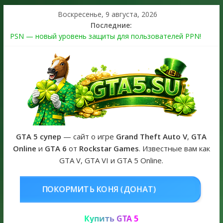
Воскресенье, 9 августа, 2026
Последние:
PSN — новый уровень защиты для пользователей PPN!
Теперь в каждой подписке
The Kortz Center Heist выйдет в GTA Online уже 14 июля
Регистрация в Rockstar Games Social Club ошибка #1.500.7:
как зарегистрировать аккаунт и войти без проблем в 2026
году
Получайте особые награды в GTA Online по программе
Fine Art Collector
GTA 6 официальная обложка игры и Предзаказ Grand Theft
Auto VI
GTA 5 супер
— сайт о игре
Grand Theft Auto V
,
GTA
Online
и
GTA 6
от
Rockstar Games
. Известные вам как
GTA V, GTA VI и GTA 5 Online.
НЯ (ДОНАТ)
КУПИТЬ GTA 5 ONLI
Купить GTA 5