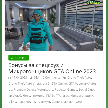
GTA Online
Бонусы за спецгруз и
Микрогонщиков GTA Online 2023
,
17.04.2023
GTA
0 Comments
Grand Theft Auto
,
,
,
,
,
,
Grand Theft Auto V
gta
gta 5
GTA Online
GTA V
Luxury Autos
,
,
,
,
pc
Premium Deluxe Motorsport
Rockstar Games
Social Club
,
,
,
,
,
,
автоклуб
босс
громила
ГТА 5
ГТА плюс
Микрогонщики
,
,
,
,
,
,
офис
партнер
пк
премиум
Симон
скидки
шеф