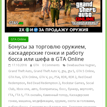
GTA Online
Бонусы за торговлю оружием,
каскадерские гонки и работу
босса или шефа в GTA Online
,
17.10.2018
GTA
0 Comments
Dewbauchee Vagner
,
,
,
,
,
Grand Theft Auto
Grand Theft Auto V
gta
gta 5
GTA 5 Online
,
,
,
,
,
,
,
GTA Five
GTA Online
GTA V
pc
PS4
RDR
RDR 2
Red Dead
,
,
,
Redemption
Red Dead Redemption 2
Rockstar Games
Social
,
,
,
,
,
,
,
Club
Xbox one
авто
боеприпасы
босс
бункер
вертолёт
,
,
,
,
ГТА
ГТА 5
ГТА онлайн
Каменный топор
Каскадерские
,
,
,
,
,
гонки
машина
модификации
оружие
охота за головами
,
,
,
работа босса
Самовзводный револьвер
Торговля оружием