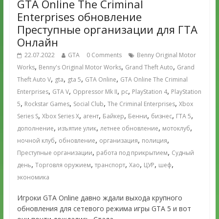
GTA Online The Criminal
Enterprises обновление
Преступные организации для ГТА
Онлайн
22.07.2022
GTA
0 Comments
Benny Original Motor
,
,
,
Works
Benny's Original Motor Works
Grand Theft Auto
Grand
,
,
,
,
Theft Auto V
gta
gta 5
GTA Online
GTA Online The Criminal
,
,
,
,
,
Enterprises
GTA V
Oppressor Mk II
pc
PlayStation 4
PlayStation
,
,
,
,
5
Rockstar Games
Social Club
The Criminal Enterprises
Xbox
,
,
,
,
,
,
,
Series S
Xbox Series X
агент
Байкер
Бенни
бизнес
ГТА 5
,
,
,
,
дополнение
изъятие улик
летнее обновление
мотоклуб
,
,
,
,
ночной клуб
обновление
организация
полиция
,
,
Преступные организации
работа под прикрытием
Судный
,
,
,
,
,
,
день
Торговля оружием
транспорт
Хао
ЦУР
шеф
экономика
Игроки GTA Online давно ждали выхода крупного
обновления для сетевого режима игры GTA 5 и вот