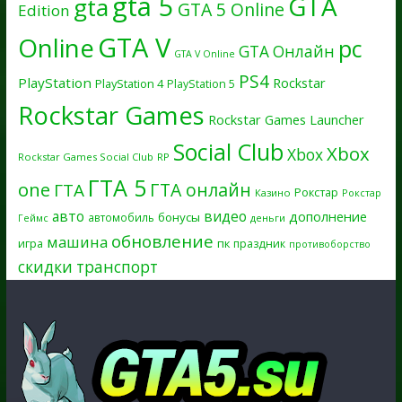
gta 5
GTA
gta
GTA 5 Online
Edition
GTA V
Online
pc
GTA Онлайн
GTA V Online
PS4
PlayStation
Rockstar
PlayStation 4
PlayStation 5
Rockstar Games
Rockstar Games Launcher
Social Club
Xbox
Xbox
Rockstar Games Social Club
RP
ГТА 5
one
ГТА онлайн
ГТА
Рокстар
Казино
Рокстар
авто
видео
дополнение
бонусы
автомобиль
Геймс
деньги
обновление
машина
игра
пк
праздник
противоборство
скидки
транспорт