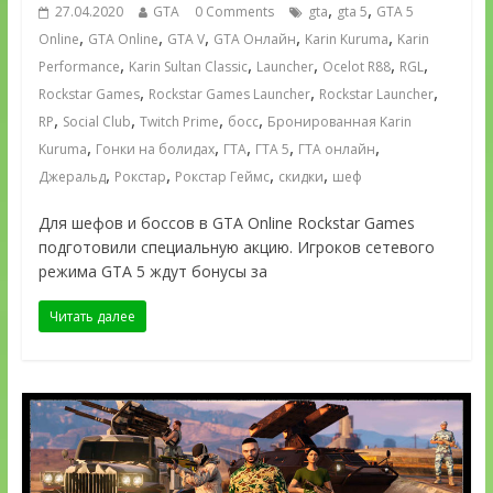
,
,
27.04.2020
GTA
0 Comments
gta
gta 5
GTA 5
,
,
,
,
,
Online
GTA Online
GTA V
GTA Онлайн
Karin Kuruma
Karin
,
,
,
,
,
Performance
Karin Sultan Classic
Launcher
Ocelot R88
RGL
,
,
,
Rockstar Games
Rockstar Games Launcher
Rockstar Launcher
,
,
,
,
RP
Social Club
Twitch Prime
босс
Бронированная Karin
,
,
,
,
,
Kuruma
Гонки на болидах
ГТА
ГТА 5
ГТА онлайн
,
,
,
,
Джеральд
Рокстар
Рокстар Геймс
скидки
шеф
Для шефов и боссов в GTA Online Rockstar Games
подготовили специальную акцию. Игроков сетевого
режима GTA 5 ждут бонусы за
Читать далее