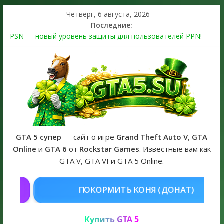
Четверг, 6 августа, 2026
Последние:
PSN — новый уровень защиты для пользователей PPN!
Теперь в каждой подписке
The Kortz Center Heist выйдет в GTA Online уже 14 июля
Регистрация в Rockstar Games Social Club ошибка #1.500.7:
как зарегистрировать аккаунт и войти без проблем в 2026
году
Получайте особые награды в GTA Online по программе
Fine Art Collector
GTA 6 официальная обложка игры и Предзаказ Grand Theft
Auto VI
GTA 5 супер
— сайт о игре
Grand Theft Auto V
,
GTA
Online
и
GTA 6
от
Rockstar Games
. Известные вам как
GTA V, GTA VI и GTA 5 Online.
НЯ (ДОНАТ)
КУПИТЬ GTA 5 ONL
Купить GTA 5