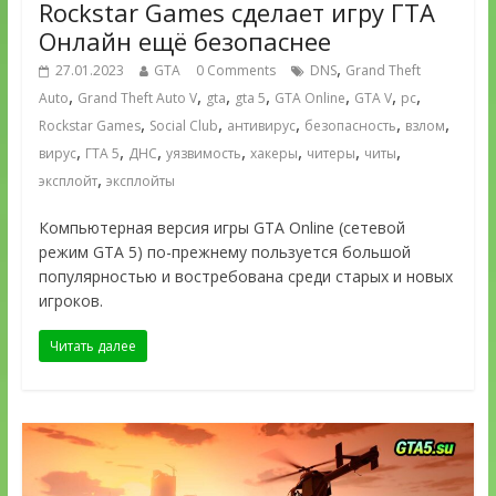
Rockstar Games сделает игру ГТА
Онлайн ещё безопаснее
,
27.01.2023
GTA
0 Comments
DNS
Grand Theft
,
,
,
,
,
,
,
Auto
Grand Theft Auto V
gta
gta 5
GTA Online
GTA V
pc
,
,
,
,
,
Rockstar Games
Social Club
антивирус
безопасность
взлом
,
,
,
,
,
,
,
вирус
ГТА 5
ДНС
уязвимость
хакеры
читеры
читы
,
эксплойт
эксплойты
Компьютерная версия игры GTA Online (сетевой
режим GTA 5) по-прежнему пользуется большой
популярностью и востребована среди старых и новых
игроков.
Читать далее