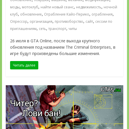
,
,
,
,
моды
мотоклуб
найти новый сеанс
недвижимость
ночной
,
,
,
,
клуб
обновление
Ограбление Кайо-Перико
ограбления
,
,
,
,
Опрессор
организация
противоборство
сайт
сессии по
,
,
,
приглашениям
сеть
транспорт
читы
26 июля в GTA Online, после выхода крупного
обновления под названием The Criminal Enterprises, в
игре будут произведены большие изменения.
Читать далее