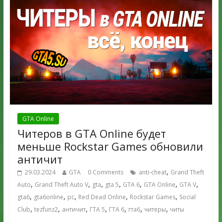
GTA Online
Читеров в GTA Online будет
меньше Rockstar Games обновили
античит
,
29.03.2024
GTA
0 Comments
anti-cheat
Grand Theft
,
,
,
,
,
,
,
Auto
Grand Theft Auto V
gta
gta 5
GTA 6
GTA Online
GTA V
,
,
,
,
,
gta6
gta6online
pc
Red Dead Online
Rockstar Games
Social
,
,
,
,
,
,
,
Club
tezfunz2
античит
ГТА 5
ГТА 6
гта6
читеры
читы