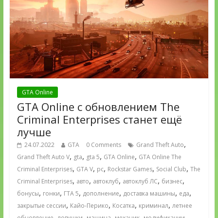
GTA Online
GTA Online с обновлением The
Criminal Enterprises станет ещё
лучше
,
24.07.2022
GTA
0 Comments
Grand Theft Auto
,
,
,
,
Grand Theft Auto V
gta
gta 5
GTA Online
GTA Online The
,
,
,
,
,
Criminal Enterprises
GTA V
pc
Rockstar Games
Social Club
The
,
,
,
,
,
Criminal Enterprises
авто
автоклуб
автоклуб ЛС
бизнес
,
,
,
,
,
,
бонусы
гонки
ГТА 5
дополнение
доставка машины
еда
,
,
,
,
закрытые сессии
Кайо-Перико
Косатка
криминал
летнее
,
,
,
,
,
обновление
ловушки
машина
механик
модификации