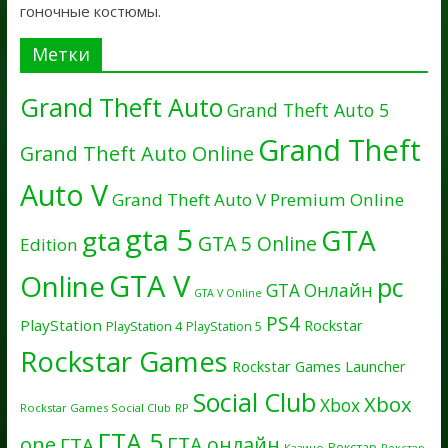
гоночные костюмы.
Метки
Grand Theft Auto
Grand Theft Auto 5
Grand Theft
Grand Theft Auto Online
Auto V
Grand Theft Auto V Premium Online
gta 5
GTA
gta
GTA 5 Online
Edition
GTA V
Online
pc
GTA Онлайн
GTA V Online
PS4
PlayStation
Rockstar
PlayStation 4
PlayStation 5
Rockstar Games
Rockstar Games Launcher
Social Club
Xbox
Xbox
Rockstar Games Social Club
RP
ГТА 5
one
ГТА онлайн
ГТА
Рокстар
Казино
Рокстар