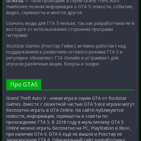
GTA5.su
— твой проводник в серии Grand Theft Auto.
Наиболее полная информация о GTA 5: новости, события,
видео, скриншоты и многое другое.
Скачать моды для ГТА 5 нельзя, так как разработчики не в
восторге от использования сторонних программ
читерами.
Rockstar Games (Рокстар Геймс) активно работает над
поддержанием и развитием сетевого режима ГТА 5 и
регулярно обновляет ГТА Онлайн и устраивает для
игроков различные акции, бонусы и скидки.
Про GTA5
Grand Theft Auto V - новая игра в серии GTA от Rockstar
Games. Вместе с сюжетной частью GTA 5 все игроки могут
бесплатно играть в GTA Online. На сайте публикуются
новости, информация, скриншоты и советы по
прохождению ГТА 5. В 2018 году в мультиплеер GTA 5
Online можно играть бесплатно на PC, PlayStation и Xbox ,
при наличии GTA V. GTA 6 ещё не вышла и Рокстар не
анонсировали ГТА 6. Официальный сайт разработчика