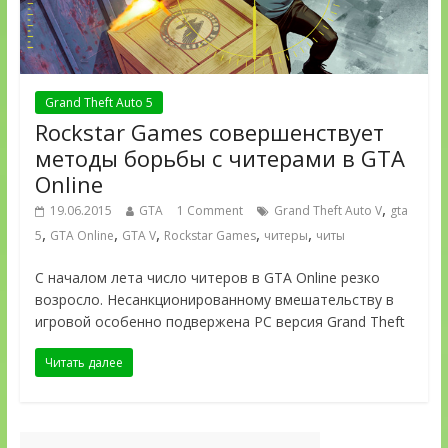
Grand Theft Auto 5
Rockstar Games совершенствует
методы борьбы с читерами в GTA
Online
,
19.06.2015
GTA
1 Comment
Grand Theft Auto V
gta
,
,
,
,
,
5
GTA Online
GTA V
Rockstar Games
читеры
читы
С началом лета число читеров в GTA Online резко
возросло. Несанкционированному вмешательству в
игровой особенно подвержена PC версия Grand Theft
Читать далее