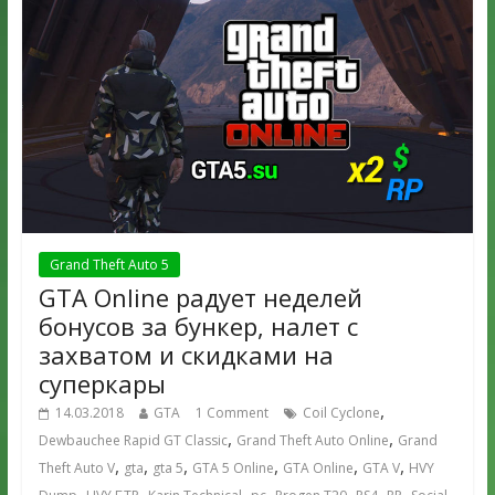
Grand Theft Auto 5
GTA Online радует неделей
бонусов за бункер, налет с
захватом и скидками на
суперкары
,
14.03.2018
GTA
1 Comment
Coil Cyclone
,
,
Dewbauchee Rapid GT Classic
Grand Theft Auto Online
Grand
,
,
,
,
,
,
Theft Auto V
gta
gta 5
GTA 5 Online
GTA Online
GTA V
HVY
,
,
,
,
,
,
,