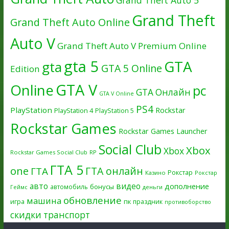
Grand Theft Auto 5
Grand Theft
Grand Theft Auto Online
Auto V
Grand Theft Auto V Premium Online
gta 5
GTA
gta
GTA 5 Online
Edition
GTA V
Online
pc
GTA Онлайн
GTA V Online
PS4
PlayStation
Rockstar
PlayStation 4
PlayStation 5
Rockstar Games
Rockstar Games Launcher
Social Club
Xbox
Xbox
Rockstar Games Social Club
RP
ГТА 5
one
ГТА онлайн
ГТА
Рокстар
Казино
Рокстар
авто
видео
дополнение
бонусы
автомобиль
Геймс
деньги
обновление
машина
игра
пк
праздник
противоборство
скидки
транспорт