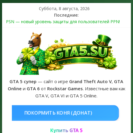
Суббота, 8 августа, 2026
Последние:
PSN — новый уровень защиты для пользователей PPN!
Теперь в каждой подписке
The Kortz Center Heist выйдет в GTA Online уже 14 июля
Регистрация в Rockstar Games Social Club ошибка #1.500.7:
как зарегистрировать аккаунт и войти без проблем в 2026
году
Получайте особые награды в GTA Online по программе
Fine Art Collector
GTA 6 официальная обложка игры и Предзаказ Grand Theft
Auto VI
GTA 5 супер
— сайт о игре
Grand Theft Auto V
,
GTA
Online
и
GTA 6
от
Rockstar Games
. Известные вам как
GTA V, GTA VI и GTA 5 Online.
НЯ (ДОНАТ)
КУПИТЬ GTA 5 ONL
Купить GTA 5