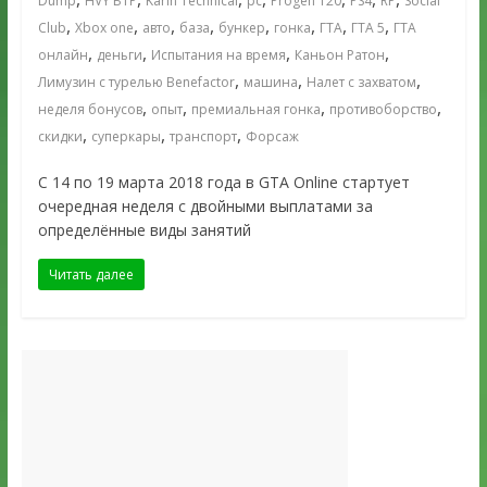
Dump
HVY БТР
Karin Technical
pc
Progen T20
PS4
RP
Social
,
,
,
,
,
,
,
,
Club
Xbox one
авто
база
бункер
гонка
ГТА
ГТА 5
ГТА
,
,
,
,
онлайн
деньги
Испытания на время
Каньон Ратон
,
,
,
Лимузин с турелью Benefactor
машина
Налет с захватом
,
,
,
,
неделя бонусов
опыт
премиальная гонка
противоборство
,
,
,
скидки
суперкары
транспорт
Форсаж
С 14 по 19 марта 2018 года в GTA Online стартует
очередная неделя с двойными выплатами за
определённые виды занятий
Читать далее