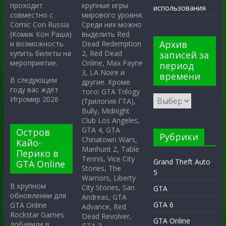
крупные игры
проходит
использования
мирового уровня.
совместно с
Среди них можно
Comic Con Russia
выделить Red
(Комик Кон Раша)
Архив
Dead Redemption
и возможность
2, Red Dead
купить билеты на
записей за
Online, Max Payne
мероприятие.
период
3, LA Noire и
времени
В следующем
другие. Кроме
году вас ждёт
того: GTA Trilogy
Игромир 2026
(Трилогия ГТА),
Bully, Midnight
Club Los Angeles,
GTA 4, GTA
Остров
Рубрики
Chinatown Wars,
Кайо-
Manhunt 2, Table
Перико в
Tennis, Vice City
Grand Theft Auto
GTA Online
Stories, The
5
Warriors, Liberty
В крупном
City Stories, San
GTA
обновлении для
Andreas, GTA
GTA 6
GTA Online
Advance, Red
Rockstar Games
Dead Revolver,
GTA Online
добавили в
GTA 3.