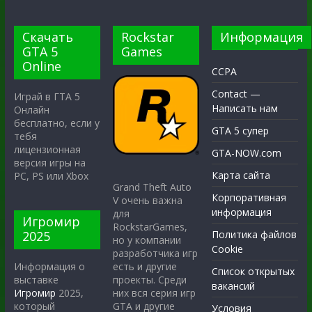
Скачать
Rockstar
Информация
GTA 5
Games
Online
CCPA
Contact —
Играй в ГТА 5
Написать нам
Онлайн
бесплатно, если у
GTA 5 супер
тебя
лицензионная
GTA-NOW.com
версия игры на
Карта сайта
PC, PS или Xbox
Grand Theft Auto
Корпоративная
V очень важна
информация
для
Игромир
RockstarGames,
2025
Политика файлов
но у компании
Cookie
разработчика игр
есть и другие
Информация о
Список открытых
проекты. Среди
выставке
вакансий
них вся серия игр
Игромир
2025,
GTA и другие
который
Условия