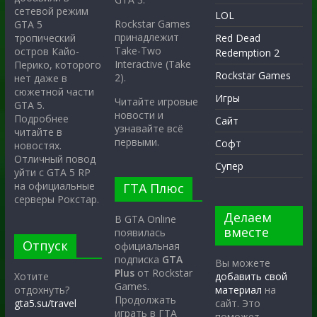
сетевой режим
LOL
Rockstar Games
GTA 5
принадлежит
тропический
Red Dead
Take-Two
остров Кайо-
Redemption 2
Interactive (Take
Перико, которого
Rockstar Games
2).
нет даже в
сюжетной части
Игры
Читайте игровые
GTA 5.
новости и
Подробнее
Сайт
узнавайте всё
читайте в
первыми.
Софт
новостях.
Отличный повод
Супер
уйти с GTA 5 RP
на официальные
ГТА Плюс
серверы Рокстар.
Делаем
В GTA Online
вместе
появилась
Отпуск
официальная
подписка
GTA
Вы можете
Plus
от Rockstar
Хотите
добавить свой
Games.
отдохнуть?
материал
на
Продолжать
gta5.su/travel
сайт. Это
играть в ГТА
поможет