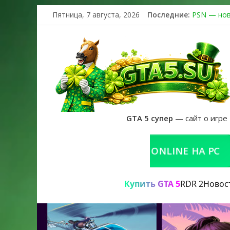
Пятница, 7 августа, 2026
Последние:
PSN — нов
The Kortz 
Регистраци
Получайте 
GTA 6 офиц
GTA 5 супер
— сайт о игре
КУПИТЬ GTA 5 ONLINE НА PC
РЕ
Купить GTA 5
RDR 2
Новос