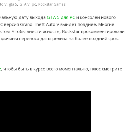
,
,
,
,
to V
gta 5
GTA V
pc
Rockstar Games
циальную дату выхода
GTA 5 для PC
и консолей нового
PC версия Grand Theft Auto V выйдет позднее. Многие
ктом. Чтобы внести ясность, Rockstar прокомментировали
ричины переноса даты релиза на более поздний срок.
e
, чтобы быть в курсе всего моментально, плюс смотрите