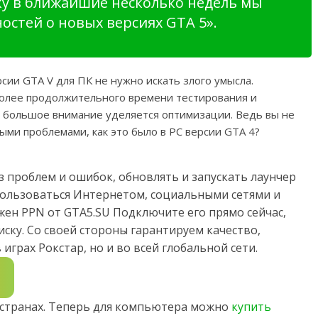
ку в ближайшие несколько недель мы
стей о новых версиях GTA 5».
сии GTA V для ПК не нужно искать злого умысла.
олее продолжительного времени тестирования и
, большое внимание уделяется оптимизации. Ведь вы не
ыми проблемами, как это было в PC версии GTA 4?
з проблем и ошибок, обновлять и запускать лаунчер
 пользоваться Интернетом, социальными сетями и
жен PPN от GTA5.SU Подключите его прямо сейчас,
ску. Со своей стороны гарантируем качество,
играх Рокстар, но и во всей глобальной сети.
х странах. Теперь для компьютера можно
купить