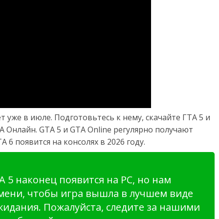
 уже в июле. Подготовьтесь к нему, скачайте ГТА 5 и
 Онлайн. GTA 5 и GTA Online регулярно получают
 6 появится на консолях в 2026 году.
 5 наконец появится на РС, но нам
мени, чтобы игра вышла в лучшем виде
жидания. Пожалуйста, следите за нашими