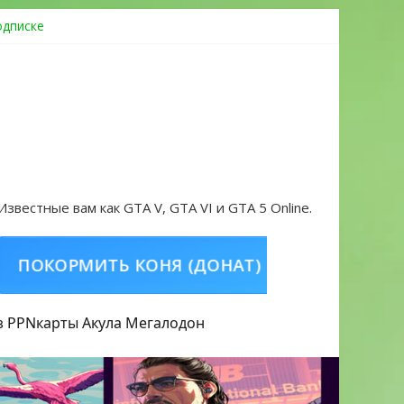
одписке
ровать аккаунт и войти без проблем в 2026 году
 Известные вам как GTA V, GTA VI и GTA 5 Online.
РМИТЬ КОНЯ (ДОНАТ)
КУПИТЬ GTA 5 ON
з PPN
карты Акула
Мегалодон