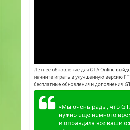
Летнее обновление для GTA Online выйдет
начните играть в улучшенную версию ГТА
бесплатные обновления и дополнения. GTA
«Мы очень рады, что GTA
нужно еще немного вре
и оправдала все ваши о