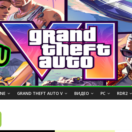
INE
GRAND THEFT AUTO V
ВИДЕО
PC
RDR2