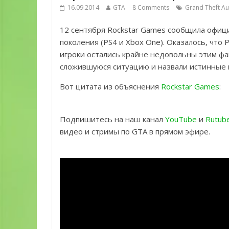
16.09.2014
GTA
8 Comments
Grand Theft Au
12 сентября Rockstar Games сообщила офи
поколения (PS4 и Xbox One). Оказалось, что 
игроки остались крайне недовольны этим фа
сложившуюся ситуацию и назвали истинные п
Вот цитата из объяснения
Rockstar Games
:
Подпишитесь на наш канал
YouTube
и
Rutub
видео и стримы по GTA в прямом эфире.