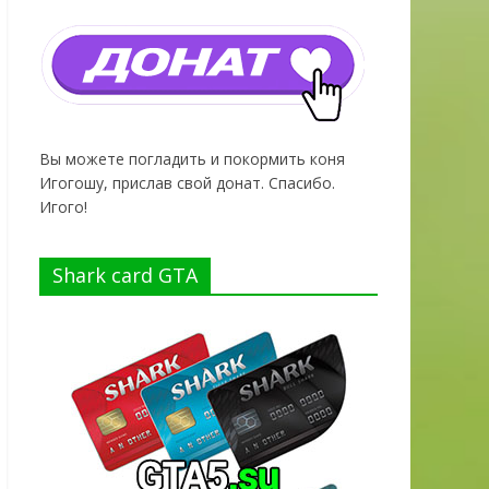
Вы можете погладить и покормить коня
Игогошу, прислав свой донат. Спасибо.
Игого!
Shark card GTA