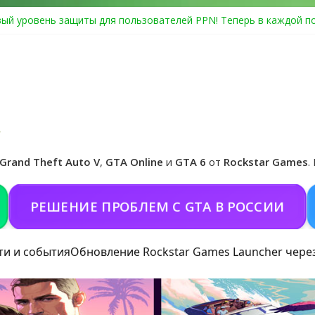
ый уровень защиты для пользователей PPN! Теперь в каждой п
Center Heist выйдет в GTA Online уже 14 июля
я в Rockstar Games Social Club ошибка #1.500.7: как зарегистри
особые награды в GTA Online по программе Fine Art Collector
иальная обложка игры и Предзаказ Grand Theft Auto VI
Grand Theft Auto V
,
GTA Online
и
GTA 6
от
Rockstar Games
.
ШЕНИЕ ПРОБЛЕМ С GTA В РОССИИ
ПОКО
ти и события
Обновление Rockstar Games Launcher чере