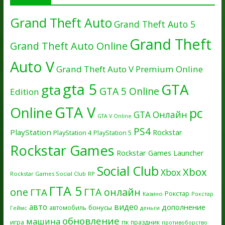
Grand Theft Auto
Grand Theft Auto 5
Grand Theft
Grand Theft Auto Online
Auto V
Grand Theft Auto V Premium Online
gta 5
GTA
gta
GTA 5 Online
Edition
GTA V
Online
pc
GTA Онлайн
GTA V Online
PS4
PlayStation
Rockstar
PlayStation 4
PlayStation 5
Rockstar Games
Rockstar Games Launcher
Social Club
Xbox
Xbox
Rockstar Games Social Club
RP
ГТА 5
one
ГТА онлайн
ГТА
Рокстар
Казино
Рокстар
авто
видео
дополнение
бонусы
автомобиль
Геймс
деньги
обновление
машина
игра
пк
праздник
противоборство