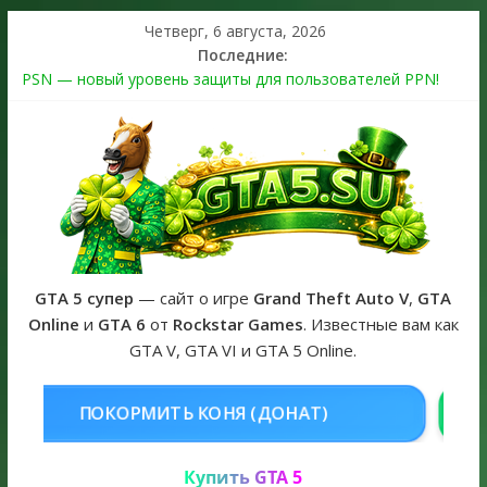
Четверг, 6 августа, 2026
Последние:
PSN — новый уровень защиты для пользователей PPN!
Теперь в каждой подписке
The Kortz Center Heist выйдет в GTA Online уже 14 июля
Регистрация в Rockstar Games Social Club ошибка #1.500.7:
как зарегистрировать аккаунт и войти без проблем в 2026
году
Получайте особые награды в GTA Online по программе
Fine Art Collector
GTA 6 официальная обложка игры и Предзаказ Grand Theft
Auto VI
GTA 5 супер
— сайт о игре
Grand Theft Auto V
,
GTA
Online
и
GTA 6
от
Rockstar Games
. Известные вам как
GTA V, GTA VI и GTA 5 Online.
НЯ (ДОНАТ)
КУПИТЬ GTA 5 ONL
Купить GTA 5