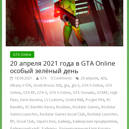
GTA Online
20 апреля 2021 года в GTA Online
особый зелёный день
,
,
18.04.2021
GTA
0 Comments
20 апреля
420
,
,
,
,
,
Albany V-STR
Grotti Brioso 300
gta
gta 5
GTA 5 Online
GTA
,
,
,
,
,
,
Online
GTA RP
GTA V
GTA V Online
GTA Онлайн
GTARP
High
,
,
,
,
,
Flyer
Karin Kuruma
LS Customs
Ocelot R88
Progen PR4
RC
,
,
,
,
Bandito
RC Bandito Races
Rockstar
Rockstar Games
Rockstar
,
,
,
Games Launcher
Rockstar Games Social Club
Rockstar Launcher
,
,
,
,
,
RP
Social Club
Vapers Den
Байкер
Байкерские предприятия
,
,
,
байкерский клуб
Байкеры
Бронированная Karin Kuruma