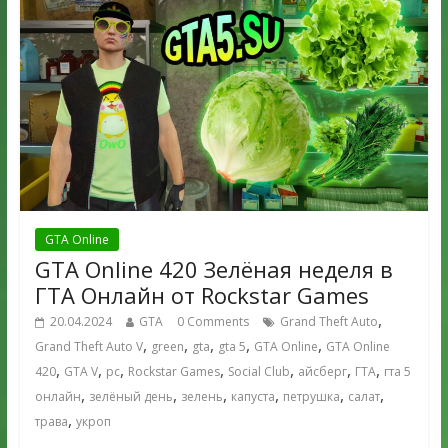
GTA Online
GTA Online 420 Зелёная неделя в
ГТА Онлайн от Rockstar Games
,
20.04.2024
GTA
0 Comments
Grand Theft Auto
,
,
,
,
,
Grand Theft Auto V
green
gta
gta 5
GTA Online
GTA Online
,
,
,
,
,
,
,
420
GTA V
pc
Rockstar Games
Social Club
айсберг
ГТА
гта 5
,
,
,
,
,
,
онлайн
зелёный день
зелень
капуста
петрушка
салат
,
трава
укроп