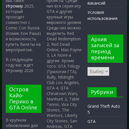
проекты. Среди
выставке
вакансий
них вся серия игр
Игромир
2025,
GTA и другие
который
Условия
крупные игры
проходит
использования
мирового уровня.
совместно с
Среди них можно
Comic Con Russia
выделить Red
(Комик Кон Раша)
Архив
Dead Redemption
и возможность
2, Red Dead
купить билеты на
записей за
Online, Max Payne
мероприятие.
период
3, LA Noire и
времени
В следующем
другие. Кроме
году вас ждёт
того: GTA Trilogy
Игромир 2026
(Трилогия ГТА),
Bully, Midnight
Club Los Angeles,
GTA 4, GTA
Остров
Рубрики
Chinatown Wars,
Кайо-
Manhunt 2, Table
Перико в
Tennis, Vice City
Grand Theft Auto
GTA Online
Stories, The
5
Warriors, Liberty
В крупном
City Stories, San
GTA
обновлении для
Andreas, GTA