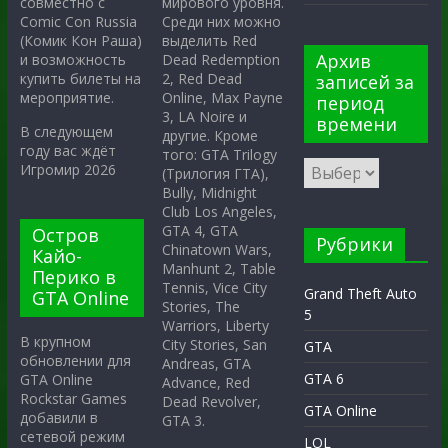
мирового уровня.
совместно с
Среди них можно
Comic Con Russia
выделить Red
(Комик Кон Раша)
Архив
Dead Redemption
и возможность
2, Red Dead
купить билеты на
записей за
Online, Max Payne
мероприятие.
период
3, LA Noire и
времени
В следующем
другие. Кроме
году вас ждёт
того: GTA Trilogy
Игромир 2026
(Трилогия ГТА),
Bully, Midnight
Club Los Angeles,
GTA 4, GTA
Остров
Рубрики
Chinatown Wars,
Кайо-
Manhunt 2, Table
Перико в
Tennis, Vice City
Grand Theft Auto
GTA Online
Stories, The
5
Warriors, Liberty
В крупном
City Stories, San
GTA
обновлении для
Andreas, GTA
GTA 6
GTA Online
Advance, Red
Rockstar Games
Dead Revolver,
GTA Online
добавили в
GTA 3.
сетевой режим
LOL