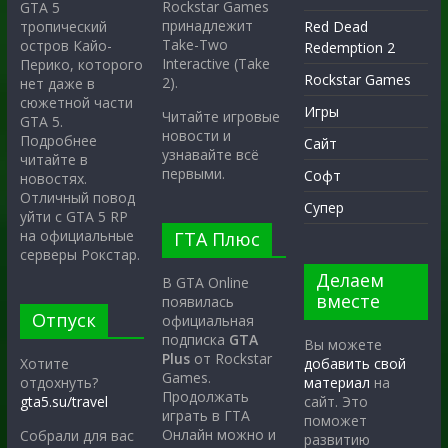
Rockstar Games
GTA 5
принадлежит
тропический
Red Dead
Take-Two
остров Кайо-
Redemption 2
Interactive (Take
Перико, которого
Rockstar Games
2).
нет даже в
сюжетной части
Игры
Читайте игровые
GTA 5.
новости и
Подробнее
Сайт
узнавайте всё
читайте в
первыми.
Софт
новостях.
Отличный повод
Супер
уйти с GTA 5 RP
на официальные
ГТА Плюс
серверы Рокстар.
Делаем
В GTA Online
вместе
появилась
Отпуск
официальная
подписка
GTA
Вы можете
Plus
от Rockstar
Хотите
добавить свой
Games.
отдохнуть?
материал
на
Продолжать
gta5.su/travel
сайт. Это
играть в ГТА
поможет
Онлайн можно и
Собрали для вас
развитию