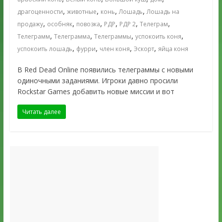
,
,
,
,
драгоценности
животные
конь
Лошадь
Лошадь на
,
,
,
,
,
,
продажу
особняк
повозка
РДР
РДР 2
Телеграм
,
,
,
,
Телеграмм
Телеграмма
Телеграммы
успокоить коня
,
,
,
,
успокоить лошадь
фурри
член коня
Эскорт
яйца коня
В Red Dead Online появились телеграммы с новыми
одиночными заданиями. Игроки давно просили
Rockstar Games добавить новые миссии и вот
Читать далее