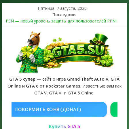
Пятница, 7 августа, 2026
Последние:
PSN — новый уровень защиты для пользователей PPN!
Теперь в каждой подписке
The Kortz Center Heist выйдет в GTA Online уже 14 июля
Регистрация в Rockstar Games Social Club ошибка #1.500.7:
как зарегистрировать аккаунт и войти без проблем в 2026
году
Получайте особые награды в GTA Online по программе
Fine Art Collector
GTA 6 официальная обложка игры и Предзаказ Grand Theft
Auto VI
GTA 5 супер
— сайт о игре
Grand Theft Auto V
,
GTA
Online
и
GTA 6
от
Rockstar Games
. Известные вам как
GTA V, GTA VI и GTA 5 Online.
НЯ (ДОНАТ)
КУПИТЬ GTA 5 ONL
Купить GTA 5