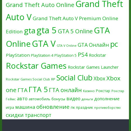
Grand Theft
Grand Theft Auto Online
Auto V
Grand Theft Auto V Premium Online
gta 5
GTA
gta
GTA 5 Online
Edition
GTA V
Online
pc
GTA Онлайн
GTA V Online
PS4
PlayStation
Rockstar
PlayStation 4
PlayStation 5
Rockstar Games
Rockstar Games Launcher
Social Club
Xbox
Xbox
Rockstar Games Social Club
RP
ГТА 5
one
ГТА онлайн
ГТА
Рокстар
Казино
Рокстар
авто
видео
дополнение
бонусы
автомобиль
Геймс
деньги
обновление
машина
игра
пк
праздник
противоборство
скидки
транспорт