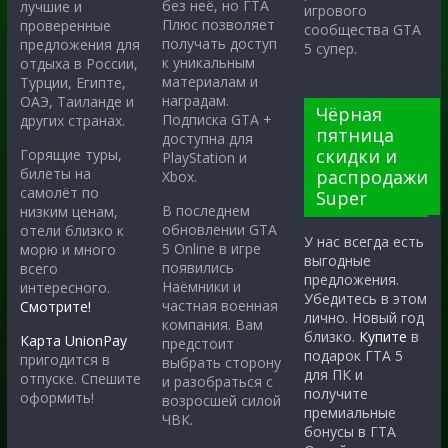
без неё, но ГТА
лучшие и
игрового
Плюс позволяет
проверенные
сообщества GTA
получать доступ
предложения для
5 супер.
к уникальным
отдыха в России,
материалам и
Турции, Египте,
наградам.
ОАЭ, Таиланде и
Чёрная
Подписка GTA +
других странах.
пятница
доступна для
скидки и
Горящие туры,
PlayStation и
билеты на
распродажи
Xbox.
самолёт по
Super
В последнем
низким ценам,
обновлении GTA
отели близко к
У нас всегда есть
5 Online в игре
морю и много
выгодные
появились
всего
предложения.
Наёмники и
интересного.
Убедитесь в этом
частная военная
Смотрите!
лично. Новый год
компания. Вам
близко.
Купите
в
Карта UnionPay
предстоит
подарок ГТА 5
пригодится в
выбрать сторону
для ПК и
отпуске. Спешите
и разобраться с
получите
оформить!
возросшей силой
премиальные
ЧВК.
бонусы в ГТА