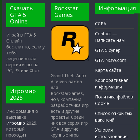
Скачать
Rockstar
Информация
GTA 5
Games
Online
CCPA
Contact —
Играй в ГТА 5
Написать нам
Онлайн
бесплатно, если у
GTA 5 супер
тебя
лицензионная
GTA-NOW.com
версия игры на
Карта сайта
PC, PS или Xbox
Grand Theft Auto
Корпоративная
V очень важна
информация
для
Игромир
RockstarGames,
2025
Политика файлов
но у компании
Cookie
разработчика игр
есть и другие
Информация о
Список открытых
проекты. Среди
выставке
вакансий
них вся серия игр
Игромир
2025,
GTA и другие
который
Условия
крупные игры
проходит
использования