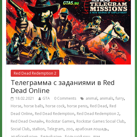
Red Dead Redemption 2
Телеграмма с заданиями в Red
Dead Online
,
,
,
18.02.2021
GTA
0 Comments
animal
animals
furry
,
,
,
,
,
Horse
horse balls
horse cock
horse penis
Red Dead
Red
,
,
,
Dead Online
Red Dead Redemption
Red Dead Redemption 2
,
,
,
Red Dead Онлайн
Rockstar Games
Rockstar Games Social Club
,
,
,
,
,
Social Club
stallion
Telegram
zoo
арабская лошадь
,
,
,
,
арабский конь
Белый конь
Большой куш
дом