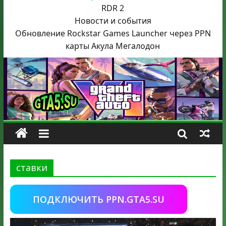
RDR 2
Новости и события
Обновление Rockstar Games Launcher через PPN
карты Акула
Мегалодон
ставки
ПОДКЛЮЧИТЬ PPN.GTA5.SU