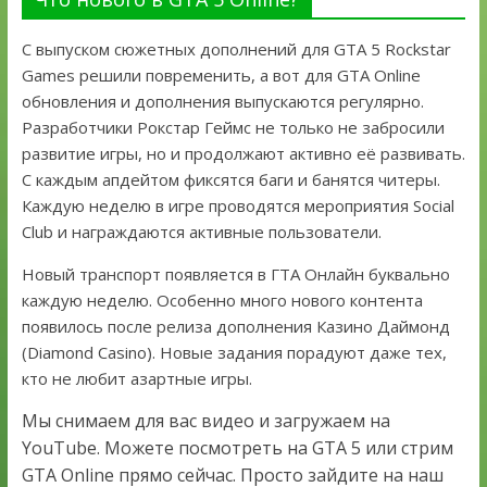
С выпуском сюжетных дополнений для GTA 5 Rockstar
Games решили повременить, а вот для GTA Online
обновления и дополнения выпускаются регулярно.
Разработчики Рокстар Геймс не только не забросили
развитие игры, но и продолжают активно её развивать.
С каждым апдейтом фиксятся баги и банятся читеры.
Каждую неделю в игре проводятся мероприятия Social
Club и награждаются активные пользователи.
Новый транспорт появляется в ГТА Онлайн буквально
каждую неделю. Особенно много нового контента
появилось после релиза дополнения Казино Даймонд
(Diamond Casino). Новые задания порадуют даже тех,
кто не любит азартные игры.
Мы снимаем для вас видео и загружаем на
YouTube. Можете посмотреть на GTA 5 или стрим
GTA Online прямо сейчас. Просто зайдите на наш