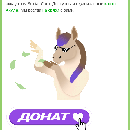
аккаунтом
Social Club
. Доступны и официальные
карты
Акула
. Мы всегда
на связи
с вами.