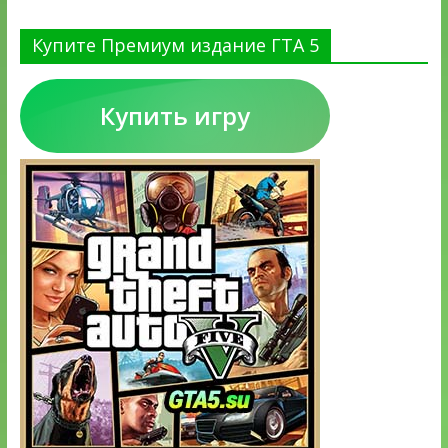
Купите Премиум издание ГТА 5
Купить игру