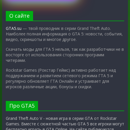
О сайте
GTA5.su
— твой проводник в серии Grand Theft Auto.
Наиболее полная информация о GTA 5: новости, события,
видео, скриншоты и многое другое.
Скачать моды для ГТА 5 нельзя, так как разработчики не в
восторге от использования сторонних программ
читерами.
Rockstar Games (Рокстар Геймс) активно работает над
поддержанием и развитием сетевого режима ГТА 5 и
регулярно обновляет ГТА Онлайн и устраивает для
игроков различные акции, бонусы и скидки.
Про GTA5
Grand Theft Auto V - новая игра в серии GTA от Rockstar
Games. Вместе с сюжетной частью GTA 5 все игроки могут
бесплатно играть в GTA Online. На сайте публикуются