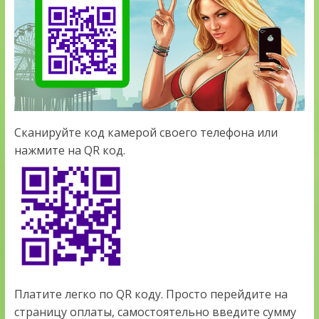
Сканируйте код камерой своего телефона или
нажмите на QR код.
Платите легко по QR коду. Просто перейдите на
страницу оплаты, самостоятельно введите сумму