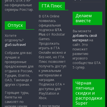
уйти с GTA 5 RP
на официальные
ГТА Плюс
серверы Рокстар.
Делаем
В GTA Online
вместе
появилась
Отпуск
официальная
подписка
GTA
Вы можете
Plus
от Rockstar
Хотите
добавить свой
Games.
отдохнуть?
материал
на
Продолжать
gta5.su/travel
сайт. Это
играть в ГТА
поможет
Онлайн можно и
Собрали для вас
развитию
без неё, но ГТА
лучшие и
игрового
Плюс позволяет
проверенные
сообщества GTA
получать доступ
предложения для
5 супер.
к уникальным
отдыха в России,
материалам и
Турции, Египте,
наградам.
ОАЭ, Таиланде и
Чёрная
Подписка GTA +
других странах.
пятница
доступна для
скидки и
Горящие туры,
PlayStation и
билеты на
распродажи
Xbox.
самолёт по
Super
В последнем
низким ценам,