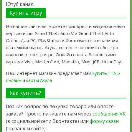
Ютуб канал.
Купить игру
На нашем сайте вы можете приобрести лицензионную
версию игры Grand Theft Auto V и Grand Theft Auto
Online. Для PC, PlayStation и Xbox имеются в наличии
платежные карты Акула, которые позволяют быстро
пополнить счет в игре. Онлайн оплата банковскими
картами Visa, MasterCard, Maestro, Мир, JCB, UnionPay.
Наш интернет-магазин предлагает Вам
купить ГТА 5
онлайн
и
карты Акула
Как купить?
Возник вопрос по покупке товара или оплате
заказа? Просто напишите нам через
сообщения VK
(в социальной сети Вконтакте) или
форму связи
(на нашем сайте)