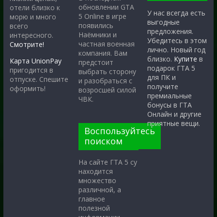
обновлении GTA
отели близко к
У нас всегда есть
5 Online в игре
морю и много
выгодные
появились
всего
предложения.
Наёмники и
интересного.
Убедитесь в этом
частная военная
Смотрите!
лично. Новый год
компания. Вам
близко.
Купите
в
Карта UnionPay
предстоит
подарок ГТА 5
пригодится в
выбрать сторону
для ПК и
отпуске. Спешите
и разобраться с
получите
оформить!
возросшей силой
премиальные
ЧВК.
бонусы в ГТА
Онлайн и другие
приятные вещи.
Воспользуйтесь
поиском
На сайте ГТА 5 су
находится
множество
различной, а
главное
полезной