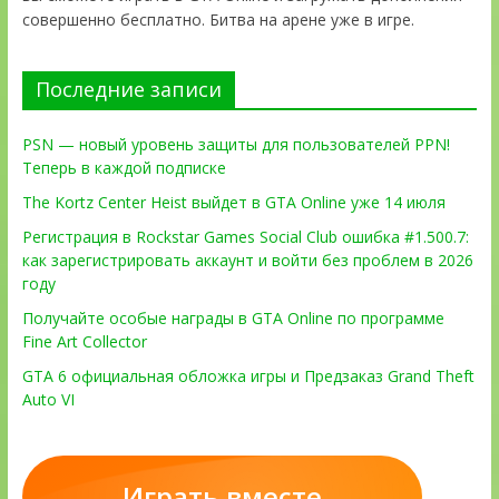
совершенно бесплатно. Битва на арене уже в игре.
Последние записи
PSN — новый уровень защиты для пользователей PPN!
Теперь в каждой подписке
The Kortz Center Heist выйдет в GTA Online уже 14 июля
Регистрация в Rockstar Games Social Club ошибка #1.500.7:
как зарегистрировать аккаунт и войти без проблем в 2026
году
Получайте особые награды в GTA Online по программе
Fine Art Collector
GTA 6 официальная обложка игры и Предзаказ Grand Theft
Auto VI
Играть вместе