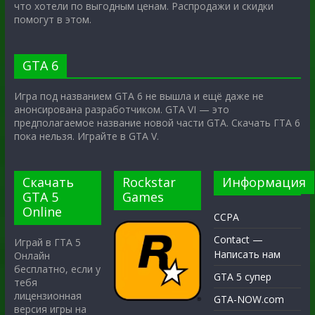
что хотели по выгодным ценам. Распродажи и скидки
помогут в этом.
GTA 6
Игра под названием GTA 6 не вышла и ещё даже не
анонсирована разработчиком. GTA VI — это
предполагаемое название новой части GTA. Скачать ГТА 6
пока нельзя. Играйте в GTA V.
Скачать
Rockstar
Информация
GTA 5
Games
Online
CCPA
Contact —
Играй в ГТА 5
Написать нам
Онлайн
бесплатно, если у
GTA 5 супер
тебя
лицензионная
GTA-NOW.com
версия игры на