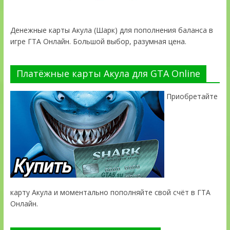
Денежные карты Акула (Шарк) для пополнения баланса в
игре ГТА Онлайн. Большой выбор, разумная цена.
Платёжные карты Акула для GTA Online
Приобретайте
карту Акула и моментально пополняйте свой счёт в ГТА
Онлайн.