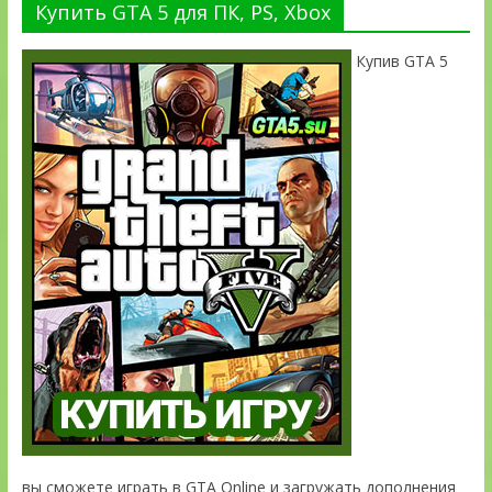
Купить GTA 5 для ПК, PS, Xbox
Купив GTA 5
вы сможете играть в GTA Online и загружать дополнения