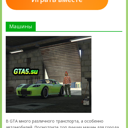
Машины
В GTA много различного транспорта, а особенно
автомобилей. Посмотрите топ лучших машин для города.