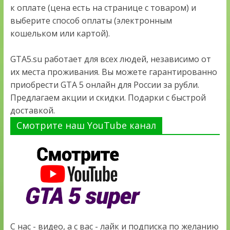
к оплате (цена есть на странице с товаром) и
выберите способ оплаты (электронным
кошельком или картой).
GTA5.su работает для всех людей, независимо от
их места проживания. Вы можете гарантированно
приобрести GTA 5 онлайн для России за рубли.
Предлагаем акции и скидки. Подарки с быстрой
доставкой.
Смотрите наш YouTube канал
С нас - видео, а с вас - лайк и подписка по желанию