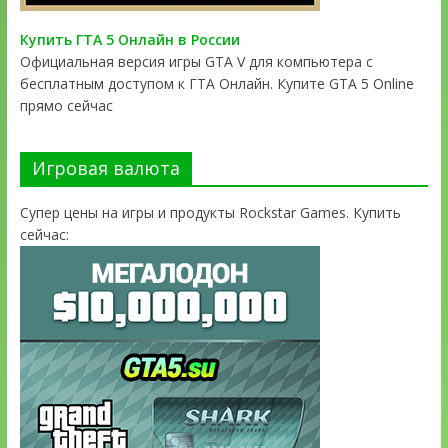
Купить ГТА 5 Онлайн в России
Официальная версия игры GTA V для компьютера с
бесплатным доступом к ГТА Онлайн. Купите GTA 5 Online
прямо сейчас
Игровая валюта
Супер цены на игры и продукты Rockstar Games. Купить
сейчас: