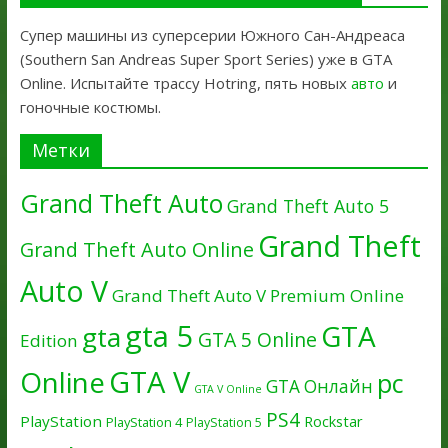
Супер машины из суперсерии Южного Сан-Андреаса
(Southern San Andreas Super Sport Series) уже в GTA
Online. Испытайте трассу Hotring, пять новых
авто
и
гоночные костюмы.
Метки
Grand Theft Auto
Grand Theft Auto 5
Grand Theft
Grand Theft Auto Online
Auto V
Grand Theft Auto V Premium Online
gta 5
GTA
gta
GTA 5 Online
Edition
GTA V
Online
pc
GTA Онлайн
GTA V Online
PS4
PlayStation
Rockstar
PlayStation 4
PlayStation 5