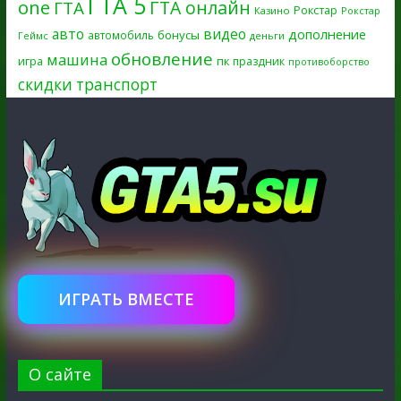
ГТА 5
one
ГТА онлайн
ГТА
Рокстар
Казино
Рокстар
авто
видео
дополнение
бонусы
автомобиль
Геймс
деньги
обновление
машина
игра
пк
праздник
противоборство
скидки
транспорт
ИГРАТЬ ВМЕСТЕ
О сайте