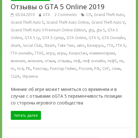
Отзывы о GTA 5 Online 2019
,
,
03.04.2019
GTA
2 Comments
CIS
Grand Theft Auto
,
,
,
Grand Theft Auto 5
Grand Theft Auto Online
Grand Theft Auto V
,
,
,
Grand Theft Auto V Premium Online Edition
gta
gta 5
GTA 5
,
,
,
,
,
,
Online
GTA 5 су
GTA 5 супер
GTA Online
GTA V
GTA Онлайн
,
,
,
,
,
,
,
,
shark
Social Club
Steam
Take Two
авто
Беларусь
ГТА
ГТА 5
,
,
,
,
,
,
ГТА онлайн
ГТА5
игра
игры
Казахстан
комментарии
,
,
,
,
,
,
,
,
мнение
мнения
отзыв
отзывы
пеф
пеф онлайн
пеф5
пк
,
,
,
,
,
,
,
,
,
пс
пс4
РБ
Рокстар
Рокстар Геймс
Россия
РФ
СНГ
стим
,
США
Украина
Мнение об игре может меняться со временем и в
случае с отзывами оGTA 5 переменчивость позиции
со стороны игрового сообщества
Читать далее