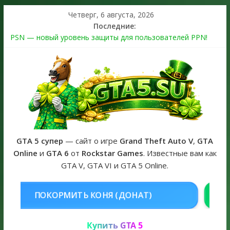
Четверг, 6 августа, 2026
Последние:
PSN — новый уровень защиты для пользователей PPN!
Теперь в каждой подписке
The Kortz Center Heist выйдет в GTA Online уже 14 июля
Регистрация в Rockstar Games Social Club ошибка #1.500.7:
как зарегистрировать аккаунт и войти без проблем в 2026
году
Получайте особые награды в GTA Online по программе
Fine Art Collector
GTA 6 официальная обложка игры и Предзаказ Grand Theft
Auto VI
GTA 5 супер
— сайт о игре
Grand Theft Auto V
,
GTA
Online
и
GTA 6
от
Rockstar Games
. Известные вам как
GTA V, GTA VI и GTA 5 Online.
НЯ (ДОНАТ)
КУПИТЬ GTA 5 ONL
Купить GTA 5