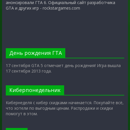
анонсировали ГТА 6. Официальный сайт разработчика
GTA и других игр - rockstargames.com
День рождения ГТА
17 сентября GTA 5 отмечает день рождения! Игра вышла
17 сентября 2013 года.
Киберпонедельник
Кибернеделя с кибер скидками начинается. Покупайте всё,
что хотели по выгодным ценам. Распродажи и скидки
помогут в этом.