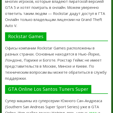
многих игроков, которые владеют пиратской версией
GTA 5 и хотят поиграть в онлайн. Можем уверенно
ответить таким людям — Rockstar дадут доступ в ГТА
Онлайн только владельцам лицензии на Grand Theft
Auto V.
Rockstar Games
Офисы компании Rockstar Games расположены в
разных странах. Основные находятся в Нью-Йорке,
Лондоне, Париже и Боготе. Рокстар Геймс не имеет
представительств в Москве, Минске и Киеве. По
техническим вопросам вы можете обратиться в службу
поддержки.
GTA Online Los Santos Tuners Super
Супер машины из суперсерии Южного Сан-Андреаса
(Southern San Andreas Super Sport Series) уже в GTA
Online. Испытайте трассу Hotring, пять новых
авто
и